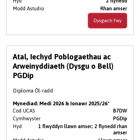
Hyd
2 flynedd
Modd Astudio
Rhan amser
Dysgwch Fwy
Atal, Iechyd Poblogaethau ac
Arweinyddiaeth (Dysgu o Bell)
PGDip
Diploma Ôl-radd
Mynediad: Medi 2026 & Ionawr 2025/26*
Cod UCAS
B7DW
Cymhwyster
PGDip
Hyd
1 flwyddyn llawn amser; 2 flynedd rhan
amser