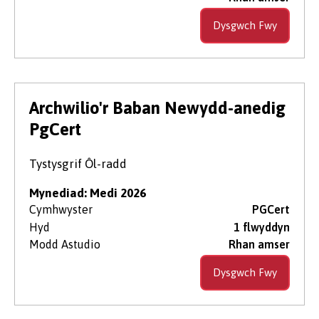
Dysgwch Fwy
Archwilio'r Baban Newydd-anedig
PgCert
Tystysgrif Ôl-radd
Mynediad: Medi 2026
Cymhwyster
PGCert
Hyd
1 flwyddyn
Modd Astudio
Rhan amser
Dysgwch Fwy