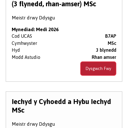
(3 flynedd, rhan-amser) MSc
Meistr drwy Ddysgu
Mynediad: Medi 2026
Cod UCAS
B7AP
Cymhwyster
MSc
Hyd
3 blynedd
Modd Astudio
Rhan amser
Dysgwch Fwy
Iechyd y Cyhoedd a Hybu Iechyd
MSc
Meistr drwy Ddysgu