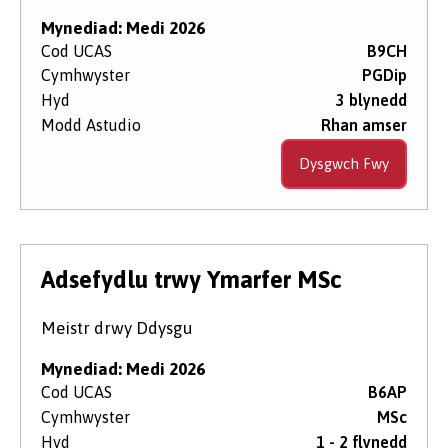
Mynediad: Medi 2026
Cod UCAS
B9CH
Cymhwyster
PGDip
Hyd
3 blynedd
Modd Astudio
Rhan amser
Dysgwch Fwy
Adsefydlu trwy Ymarfer MSc
Meistr drwy Ddysgu
Mynediad: Medi 2026
Cod UCAS
B6AP
Cymhwyster
MSc
Hyd
1 - 2 flynedd