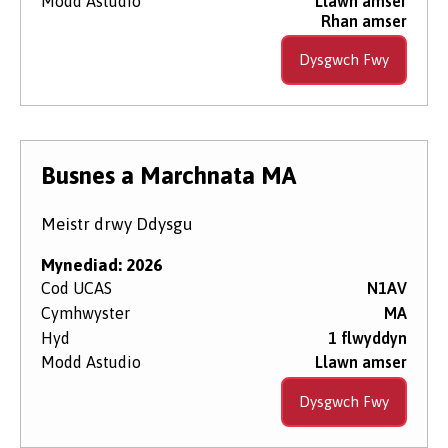
Modd Astudio
Llawn amser
Rhan amser
Dysgwch Fwy
Busnes a Marchnata MA
Meistr drwy Ddysgu
Mynediad: 2026
Cod UCAS
N1AV
Cymhwyster
MA
Hyd
1 flwyddyn
Modd Astudio
Llawn amser
Dysgwch Fwy