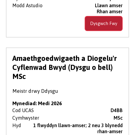
Modd Astudio
Llawn amser
Rhan amser
Dysgwch Fwy
Amaethgoedwigaeth a Diogelu'r
Cyflenwad Bwyd (Dysgu o bell)
MSc
Meistr drwy Ddysgu
Mynediad: Medi 2026
Cod UCAS
D4BB
Cymhwyster
MSc
Hyd
1 flwyddyn llawn-amser; 2 neu 3 blynedd
rhan-amser