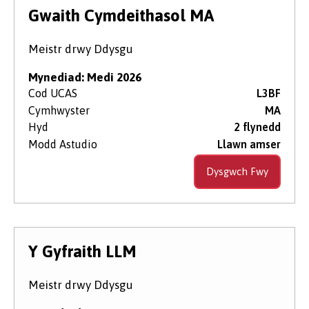
Lefel Astudio
Gwaith Cymdeithasol MA
Meistr drwy Ddysgu
Maes Pwnc
Mynediad: Medi 2026
Cod UCAS
L3BF
Cymhwyster
MA
Dyddiad Dechrau
Hyd
2 flynedd
Modd Astudio
Llawn amser
Math o Gwrs
Dysgwch Fwy
Dull Astudio'r Cwrs
Y Gyfraith LLM
Meistr drwy Ddysgu