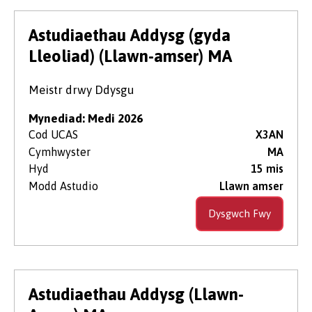
Astudiaethau Addysg (gyda
Lleoliad) (Llawn-amser) MA
Meistr drwy Ddysgu
Mynediad: Medi 2026
Cod UCAS
X3AN
Cymhwyster
MA
Hyd
15 mis
Modd Astudio
Llawn amser
Dysgwch Fwy
Astudiaethau Addysg (Llawn-