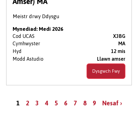
Amser) MA
Meistr drwy Ddysgu
Mynediad: Medi 2026
Cod UCAS
X3BG
Cymhwyster
MA
Hyd
12 mis
Modd Astudio
Llawn amser
Dysgwch Fwy
Tudaleniad
Tudalen
Page
Page
Page
Page
Page
Page
Page
Page
Tudalen
1
2
3
4
5
6
7
8
9
Nesaf ›
gyfredol
nesaf