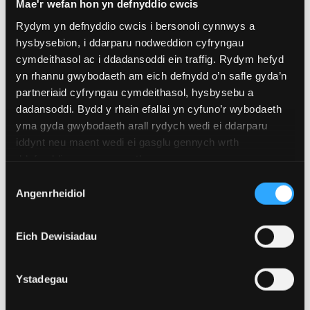
Mae'r wefan hon yn defnyddio cwcis
Rydym yn defnyddio cwcis i bersonoli cynnwys a
Addysg i’r Proffesiynau Meddygol
hysbysebion, i ddarparu nodweddion cyfryngau
cymdeithasol ac i ddadansoddi ein traffig. Rydym hefyd
ac Iechyd MA
yn rhannu gwybodaeth am eich defnydd o’n safle gyda’n
partneriaid cyfryngau cymdeithasol, hysbysebu a
Meistr drwy Ddysgu
dadansoddi. Bydd y rhain efallai yn cyfuno’r wybodaeth
Mynediad: 2025
yma gyda gwybodaeth arall rydych wedi ei ddarparu
Cod UCAS
B9CD
iddynt neu maent wedi ei gasglu gennych wrth
Cymhwyster
MA
ddefnyddio eu gwasanaethau.
Hyd
3 blynedd
Dewis
Modd Astudio
Rhan amser
Angenrheidiol
Caniatâd
Dysgwch Fwy
Eich Dewisiadau
Ystadegau
Addysg i’r Proffesiynau Meddygol