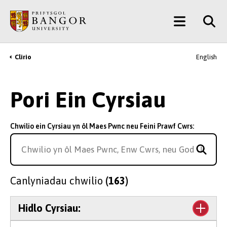
Neidio
Main
i’r
Prif
Menu
Gynnwys
Clirio
English
Breadcrumb
Pori Ein Cyrsiau
Chwilio ein Cyrsiau yn ôl Maes Pwnc neu Feini Prawf Cwrs:
Canlyniadau chwilio
(163)
Hidlo Cyrsiau: