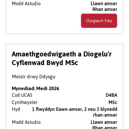
Modd Astudio
Llawn amser
Rhan amser
Dysgwch Fwy
Amaethgoedwigaeth a Diogelu'r
Cyflenwad Bwyd MSc
Meistr drwy Ddysgu
Mynediad: Medi 2026
Cod UCAS
D4BA
Cymhwyster
MSc
Hyd
1 flwyddyn llawn-amser, 2 neu 3 blynedd
rhan-amser
Modd Astudio
Llawn amser
Rhan amser