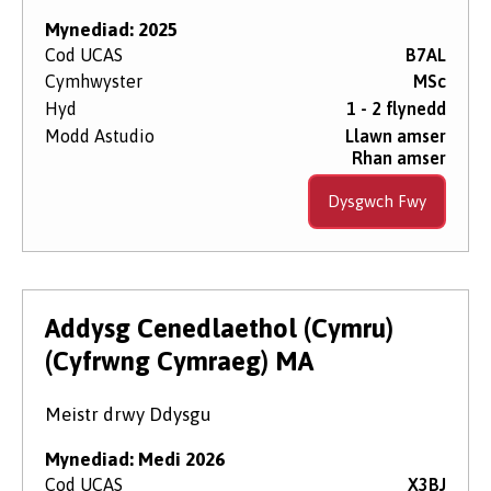
Mynediad: 2025
Cod UCAS
B7AL
Cymhwyster
MSc
Hyd
1 - 2 flynedd
Modd Astudio
Llawn amser
Rhan amser
Dysgwch Fwy
Addysg Cenedlaethol (Cymru)
(Cyfrwng Cymraeg) MA
Meistr drwy Ddysgu
Mynediad: Medi 2026
Cod UCAS
X3BJ