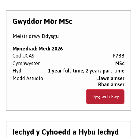
Gwyddor Môr MSc
Meistr drwy Ddysgu
Mynediad: Medi 2026
Cod UCAS
F7BB
Cymhwyster
MSc
Hyd
1 year full-time; 2 years part-time
Modd Astudio
Llawn amser
Rhan amser
Dysgwch Fwy
Iechyd y Cyhoedd a Hybu Iechyd