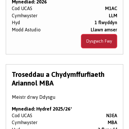
Mynediad: 2026
Cod UCAS
M1AC
Cymhwyster
LLM
Hyd
1 flwyddyn
Modd Astudio
Llawn amser
Dysgwch Fwy
Troseddau a Chydymffurfiaeth
Ariannol MBA
Meistr drwy Ddysgu
Mynediad: Hydref 2025/26*
Cod UCAS
N3EA
Cymhwyster
MBA