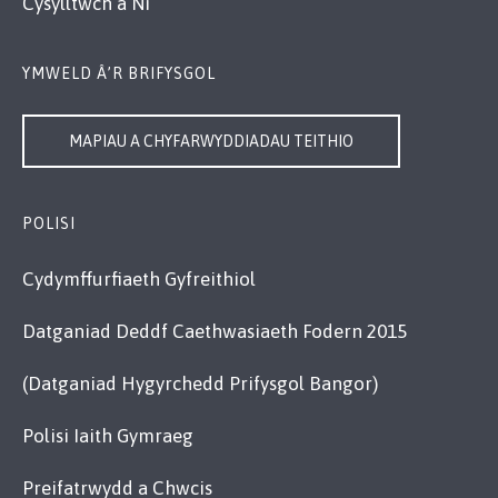
Cysylltwch â Ni
YMWELD Â’R BRIFYSGOL
MAPIAU A CHYFARWYDDIADAU TEITHIO
POLISI
Cydymffurfiaeth Gyfreithiol
Datganiad Deddf Caethwasiaeth Fodern 2015
(Datganiad Hygyrchedd Prifysgol Bangor)
Polisi Iaith Gymraeg
Preifatrwydd a Chwcis