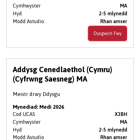
Cymhwyster
MA
Hyd
2-5 mlynedd
Modd Astudio
Rhan amser
Dysgwch Fwy
Addysg Cenedlaethol (Cymru)
(Cyfrwng Saesneg) MA
Meistr drwy Ddysgu
Mynediad: Medi 2026
Cod UCAS
X3BH
Cymhwyster
MA
Hyd
2-5 mlynedd
Modd Astudio
Rhan amser