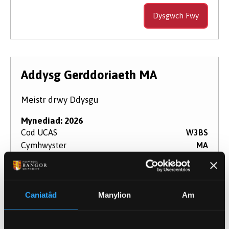
Dysgwch Fwy
Addysg Gerddoriaeth MA
Meistr drwy Ddysgu
Mynediad: 2026
Cod UCAS
W3BS
Cymhwyster
MA
Hyd
1 flwyddyn
Modd Astudio
Llawn amser
Rhan amser
Caniatâd
Manylion
Am
Dysgwch Fwy