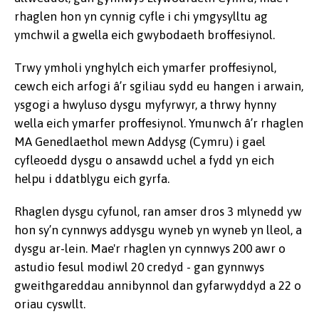
rhaglen hon yn cynnig cyfle i chi ymgysylltu ag
ymchwil a gwella eich gwybodaeth broffesiynol.
Trwy ymholi ynghylch eich ymarfer proffesiynol,
cewch eich arfogi â’r sgiliau sydd eu hangen i arwain,
ysgogi a hwyluso dysgu myfyrwyr, a thrwy hynny
wella eich ymarfer proffesiynol. Ymunwch â’r rhaglen
MA Genedlaethol mewn Addysg (Cymru) i gael
cyfleoedd dysgu o ansawdd uchel a fydd yn eich
helpu i ddatblygu eich gyrfa.
Rhaglen dysgu cyfunol, ran amser dros 3 mlynedd yw
hon sy’n cynnwys addysgu wyneb yn wyneb yn lleol, a
dysgu ar-lein. Mae'r rhaglen yn cynnwys 200 awr o
astudio fesul modiwl 20 credyd - gan gynnwys
gweithgareddau annibynnol dan gyfarwyddyd a 22 o
oriau cyswllt.