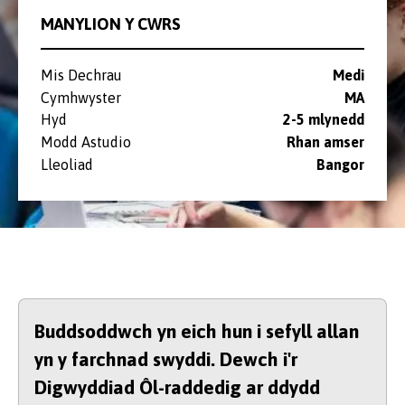
MANYLION Y CWRS
Mis Dechrau
Medi
Cymhwyster
MA
Hyd
2-5 mlynedd
Modd Astudio
Rhan amser
Lleoliad
Bangor
Buddsoddwch yn eich hun i sefyll allan
yn y farchnad swyddi. Dewch i'r
Digwyddiad Ôl-raddedig ar ddydd