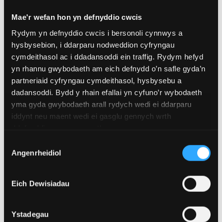
rhyngwladol ar gyfer y cwrs hwn.
Mae'r wefan hon yn defnyddio cwcis
Rydym yn defnyddio cwcis i bersonoli cynnwys a
hysbysebion, i ddarparu nodweddion cyfryngau
Fideo - MA Addysg
cymdeithasol ac i ddadansoddi ein traffig. Rydym hefyd
yn rhannu gwybodaeth am eich defnydd o’n safle gyda’n
(Cymru) Cenedlaethol
partneriaid cyfryngau cymdeithasol, hysbysebu a
dadansoddi. Bydd y rhain efallai yn cyfuno’r wybodaeth
yma gyda gwybodaeth arall rydych wedi ei ddarparu
iddynt neu maent wedi ei gasglu gennych wrth
ddefnyddio eu gwasanaethau.
Dewis
Angenrheidiol
Caniatâd
Eich Dewisiadau
Ystadegau