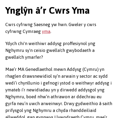
Ynglŷn â’r Cwrs Yma
Cwrs cyfrwng Saesneg yw hwn. Gweler y cwrs
cyfrwng Cymraeg
yma
.
Ydych chi'n weithiwr addysg proffesiynol yng
Nghymru sy'n ceisio gwella'ch gwybodaeth a
gwella'ch ymarfer?
Mae’r MA Genedlaethol mewn Addysg (Cymru) yn
rhaglen drawsnewidiol sy’n arwain y sector ac sydd
wedi’i chynllunio i gefnogi ystod o weithwyr addysg i
ymateb i’r newidiadau yn y dirwedd addysgol yng
Nghymru, boed nhw’n athrawon ar ddechrau eu
gyrfa neu’n uwch arweinwyr. Drwy gydweithio â saith
prifysgol yng Nghymru a chyda rhanddeiliaid
allweddol, gan gynnwys Llywodraeth Cymru, mae’r