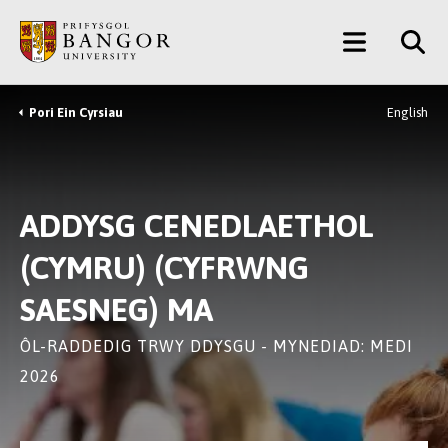
Neidio
Main
i’r
Prif
Menu
Gynnwys
Pori Ein Cyrsiau
English
Breadcrumb
ADDYSG CENEDLAETHOL
(CYMRU) (CYFRWNG
SAESNEG) MA
ÔL-RADDEDIG TRWY DDYSGU - MYNEDIAD: MEDI
2026