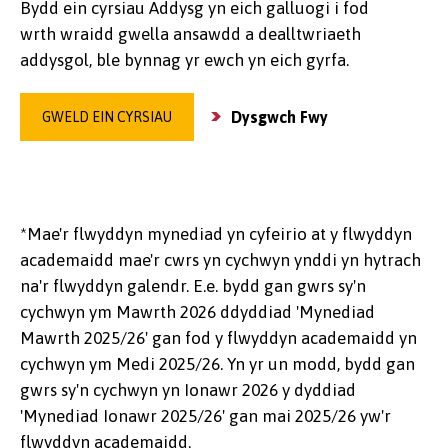
Bydd ein cyrsiau Addysg yn eich galluogi i fod
wrth wraidd gwella ansawdd a dealltwriaeth
addysgol, ble bynnag yr ewch yn eich gyrfa.
Dysgwch Fwy
GWELD EIN CYRSIAU
*Mae'r flwyddyn mynediad yn cyfeirio at y flwyddyn
academaidd mae'r cwrs yn cychwyn ynddi yn hytrach
na'r flwyddyn galendr. E.e. bydd gan gwrs sy'n
cychwyn ym Mawrth 2026 ddyddiad 'Mynediad
Mawrth 2025/26' gan fod y flwyddyn academaidd yn
cychwyn ym Medi 2025/26. Yn yr un modd, bydd gan
gwrs sy'n cychwyn yn Ionawr 2026 y dyddiad
'Mynediad Ionawr 2025/26' gan mai 2025/26 yw'r
flwyddyn academaidd.