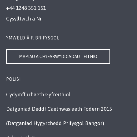
+44 1248 351 151
Cysylltwch â Ni
YMWELD Â’R BRIFYSGOL
MAPIAU A CHYFARWYDDIADAU TEITHIO
POLISI
Cydymffurfiaeth Gyfreithiol
Datganiad Deddf Caethwasiaeth Fodern 2015
(Datganiad Hygyrchedd Prifysgol Bangor)