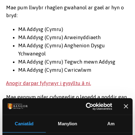
Mae pum llwybr rhaglen gwahanol ar gael ar hyn o
bryd:
MA Addysg (Cymru)
MA Addysg (Cymru) Arweinyddiaeth
MA Addysg (Cymru) Anghenion Dysgu
Ychwanegol
MA Addysg (Cymru) Tegwch mewn Addysg
MA Addysg (Cymru) Cwricwlwm
Anogir darpar fyfyrwyr i gysylltu â ni.
Mae gennym nifer cyfyngedig o leoedd a noddir gan
Lywodraeth Cymru ar gael i ymarferwyr addysgol
yng Nghymru. Edrychwch ar y tab 'ariannu' am
fanylion pellach.
Caniatâd
Manylion
Am
Noder: Ni allwn dderbyn ceisiadau gan fyfyrwyr