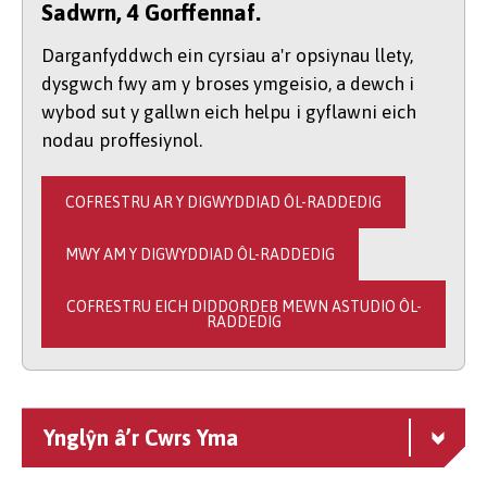
Sadwrn, 4 Gorffennaf.
Darganfyddwch ein cyrsiau a'r opsiynau llety,
dysgwch fwy am y broses ymgeisio, a dewch i
wybod sut y gallwn eich helpu i gyflawni eich
nodau proffesiynol.
COFRESTRU AR Y DIGWYDDIAD ÔL-RADDEDIG
MWY AM Y DIGWYDDIAD ÔL-RADDEDIG
COFRESTRU EICH DIDDORDEB MEWN ASTUDIO ÔL-
RADDEDIG
Ynglŷn â’r Cwrs Yma