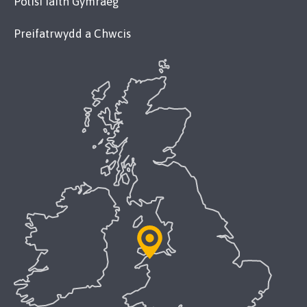
Polisi Iaith Gymraeg
Preifatrwydd a Chwcis