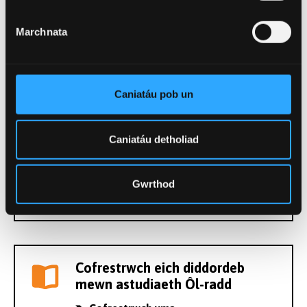
Adran nesaf:
Cynnwys y Cwrs
Marchnata
Gwneud Cais
Sut i wneud cais
Caniatáu pob un
Caniatáu detholiad
Ffioedd Dysgu Ôl-radd
Edrychwch ar ein wybodaeth ffioedd
Gwrthod
dysgu
Cofrestrwch eich diddordeb
mewn astudiaeth Ôl-radd