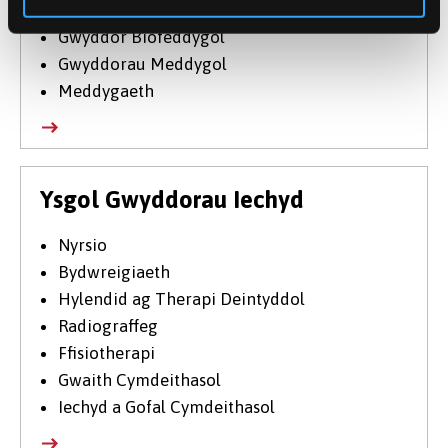
Fferylliaeth
Gwyddor Biofeddygol
Gwyddorau Meddygol
Meddygaeth
Ysgol Gwyddorau Iechyd
Nyrsio
Bydwreigiaeth
Hylendid ag Therapi Deintyddol
Radiograffeg
Ffisiotherapi
Gwaith Cymdeithasol
Iechyd a Gofal Cymdeithasol