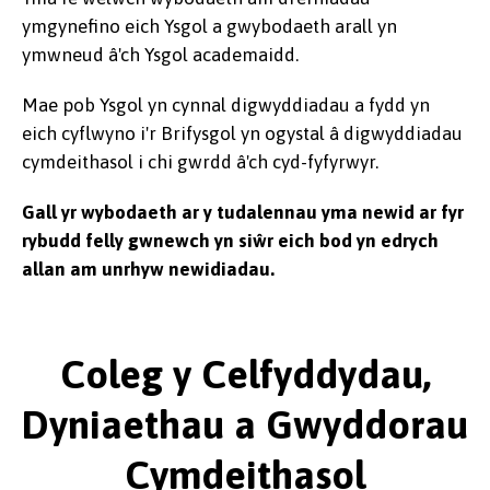
ymgynefino eich Ysgol a gwybodaeth arall yn
ymwneud â'ch Ysgol academaidd.
Mae pob Ysgol yn cynnal digwyddiadau a fydd yn
eich cyflwyno i'r Brifysgol yn ogystal â digwyddiadau
cymdeithasol i chi gwrdd â'ch cyd-fyfyrwyr.
Gall yr wybodaeth ar y tudalennau yma newid ar fyr
rybudd felly gwnewch yn siŵr eich bod yn edrych
allan am unrhyw newidiadau.
Coleg y Celfyddydau,
Dyniaethau a Gwyddorau
Cymdeithasol