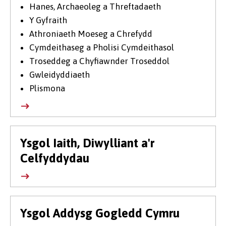
Hanes, Archaeoleg a Threftadaeth
Y Gyfraith
Athroniaeth Moeseg a Chrefydd
Cymdeithaseg a Pholisi Cymdeithasol
Troseddeg a Chyfiawnder Troseddol
Gwleidyddiaeth
Plismona
Ysgol Iaith, Diwylliant a'r
Celfyddydau
Ysgol Addysg Gogledd Cymru