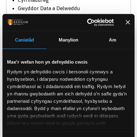
Cyfrifiadureg
Gwyddor Data a Delweddu
Dylunio Cynnyrch
Prentisiaethau Gradd sy'n gysylltiedig â
Chyfrifiadura (e.e. Seiberddiogelwch,
Caniatâd
Manylion
Am
Peirianneg Meddalwedd, Gwyddor Data
Cymhwysol)
Peirianneg Systemau Cyfrifiadurol
Mae'r wefan hon yn defnyddio cwcis
Peirianneg Electronig
Rydym yn defnyddio cwcis i bersonoli cynnwys a
hysbysebion, i ddarparu nodweddion cyfryngau
cymdeithasol ac i ddadansoddi ein traffig. Rydym hefyd
yn rhannu gwybodaeth am eich defnydd o’n safle gyda’n
Ysgol Gwyddorau Amgylcheddol a
partneriaid cyfryngau cymdeithasol, hysbysebu a
Naturiol
dadansoddi. Bydd y rhain efallai yn cyfuno’r wybodaeth
yma gyda gwybodaeth arall rydych wedi ei ddarparu
iddynt neu maent wedi ei gasglu gennych wrth
ddefnyddio eu gwasanaethau.