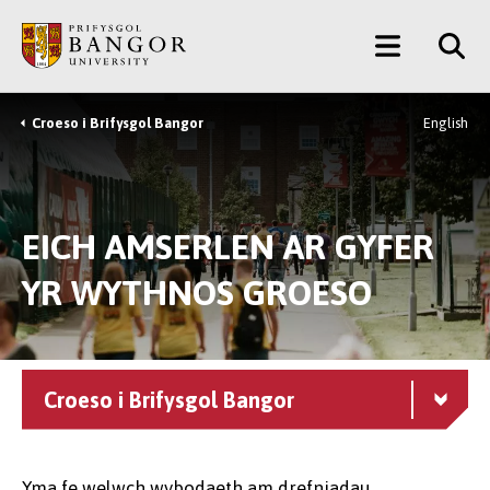
Neidio
Main
i’r
Prif
Menu
Gynnwys
Croeso i Brifysgol Bangor
English
Breadcrumb
EICH AMSERLEN AR GYFER
YR WYTHNOS GROESO
Croeso i Brifysgol Bangor
Yma fe welwch wybodaeth am drefniadau