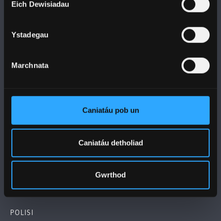
Eich Dewisiadau
Ystadegau
PRIFYSGOL BANGOR
Marchnata
Bangor, Gwynedd, LL57 2DG, UK
+44 1248 351 151
Caniatáu pob un
Cysylltwch â Ni
Caniatáu detholiad
YMWELD Â’R BRIFYSGOL
Gwrthod
MAPIAU A CHYFARWYDDIADAU TEITHIO
POLISI