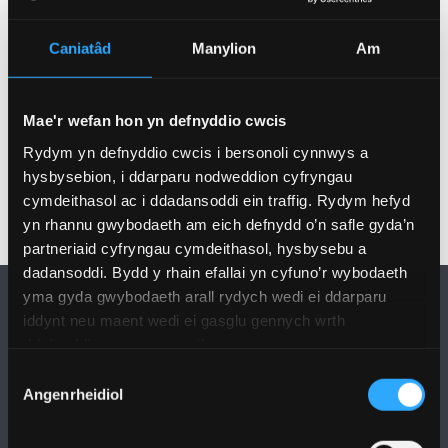
1883 o fodiwlau.
Cynigir 340 o fodiwlau israddedig trwy gyfrwng
Caniatâd
Manylion
Am
Cymraeg.
Mae gan Brifysgol Bangor
Ganolfan Ehangu
Mynediad
sy’n cynnig cyswllt hanfodol rhyngddi
Mae'r wefan hon yn defnyddio cwcis
â’r gymuned sy’n gymaint rhan ohoni.
Rydym yn defnyddio cwcis i bersonoli cynnwys a
hysbysebion, i ddarparu nodweddion cyfryngau
cymdeithasol ac i ddadansoddi ein traffig. Rydym hefyd
yn rhannu gwybodaeth am eich defnydd o’n safle gyda’n
partneriaid cyfryngau cymdeithasol, hysbysebu a
dadansoddi. Bydd y rhain efallai yn cyfuno’r wybodaeth
yma gyda gwybodaeth arall rydych wedi ei ddarparu
iddynt neu maent wedi ei gasglu gennych wrth
ddefnyddio eu gwasanaethau.
Dewis
Angenrheidiol
Caniatâd
DILYNWCH NI