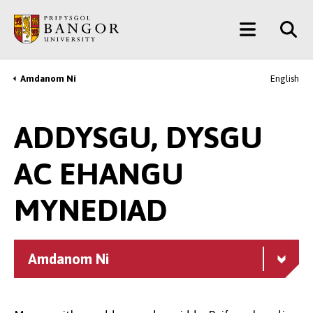
Neidio
Main
i’r
Prif
Menu
Gynnwys
Amdanom Ni
English
Breadcrumb
ADDYSGU, DYSGU
AC EHANGU
MYNEDIAD
Amdanom Ni