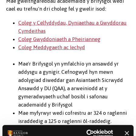
Mae gweithgareddau academaidd y Brifysgol wedi
cael eu trefnu'n dri choleg fel y gwelir isod:
Coleg y Celfyddydau, Dyniaethau a Gwyddorau
Cymdeithas
Coleg Gwyddoniaeth a Pheirianneg
Coleg Meddygaeth ac Iechyd
Mae'r Brifysgol yn ymfalchïo yn ansawdd yr
addysgu a gynigir. Cefnogwyd hyn mewn
adolygiad diweddar gan Asiantaeth Sicrwydd
Ansawdd y DU (QAA), a arweiniodd at y
gymeradwyaeth uchaf bosibl i safonau
academaidd y Brifysgol
Mae myfyrwyr wedi cofrestru ar 324 o raglenni
israddedig a 125 o raglenni ôl-raddedig.
Mae myfyrwyr israddedig wedi'u cofrestru i