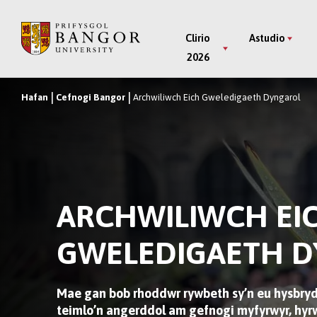
Neidio
i’r
Main
Clirio
Astudio
Prif
2026
Menu
Gynnwys
Hafan
Cefnogi Bangor
Archwiliwch Eich Gweledigaeth Dyngarol
Breadcrumb
ARCHWILIWCH EI
GWELEDIGAETH 
Mae gan bob rhoddwr rywbeth sy’n eu hysbrydol
teimlo’n angerddol am gefnogi myfyrwyr, hy