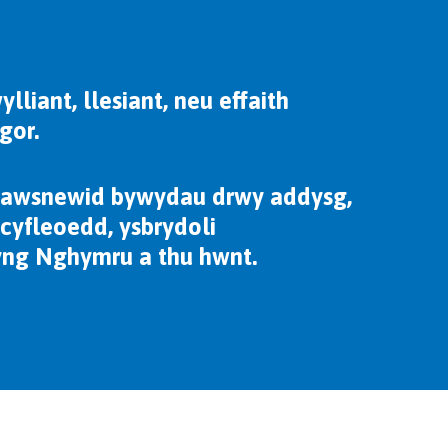
iant, llesiant, neu effaith
gor.
trawsnewid bywydau drwy addysg,
cyfleoedd, ysbrydoli
 yng Nghymru a thu hwnt.