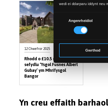
wedi ei ddarparu iddynt neu
Dewis
Angenrheidiol
Caniatâd
12 Chwefror 2025
Gwrthod
Rhodd o £10.5 miliwn i
sefydlu ‘Ysgol Fusnes Albert
Gubay’ ym Mhrifysgol
Bangor
Yn creu effaith barha