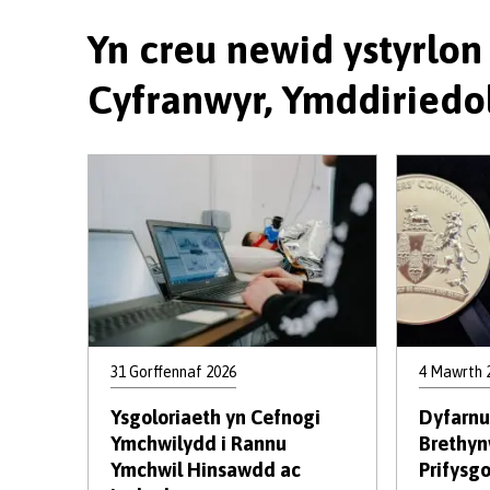
Yn creu newid ystyrlo
Cyfranwyr, Ymddiriedo
31 Gorffennaf 2026
4 Mawrth 
Ysgoloriaeth yn Cefnogi
Dyfarnu
Ymchwilydd i Rannu
Brethynw
Ymchwil Hinsawdd ac
Prifysg