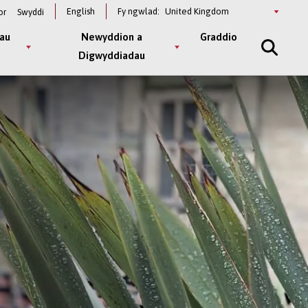
Select
English
Fy ngwlad:
or
Swyddi
a
country
au
Newyddion a
Graddio
Digwyddiadau