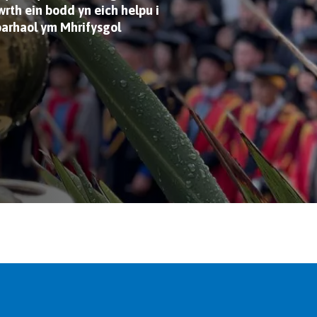
rth ein bodd yn eich helpu i
 barhaol ym Mhrifysgol