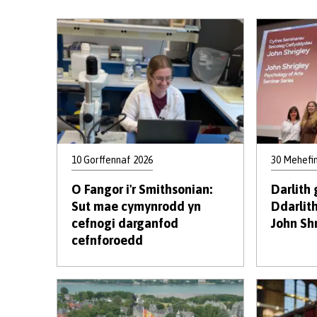
10 Gorffennaf 2026
30 Mehefi
O Fangor i'r Smithsonian:
Darlith 
Sut mae cymynrodd yn
Ddarlit
cefnogi darganfod
John Sh
cefnforoedd