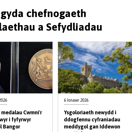
n gyda chefnogaeth
laethau a Sefydliadau
2026
6 Ionawr 2026
 medalau Cwmni'r
Ysgoloriaeth newydd i
yr i fyfyrwyr
ddogfennu cyfraniadau
ol Bangor
meddygol gan Iddewon