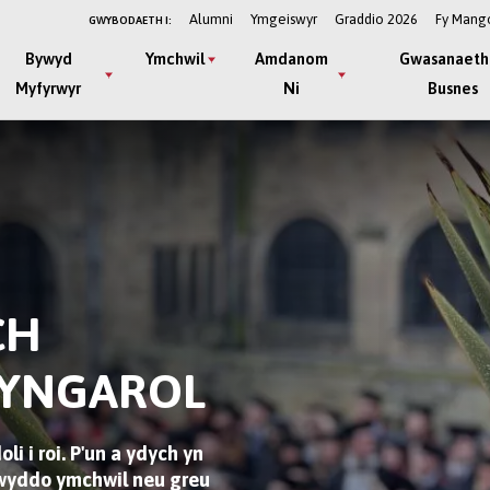
Alumni
Ymgeiswyr
Graddio 2026
Fy Mang
GWYBODAETH I:
Bywyd
Ymchwil
Amdanom
Gwasanaeth
Myfyrwyr
Ni
Busnes
CH
DYNGAROL
i i roi. P'un a ydych yn
rwyddo ymchwil neu greu