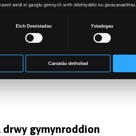
 maent wedi ei gasglu gennych wrth ddefnyddio eu gwasanaethau
Eich Dewisiadau
Ystadegau
Caniatáu detholiad
ol drwy gymynroddion