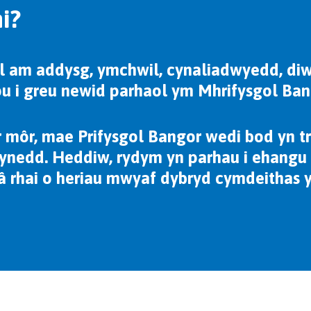
hi?
 am addysg, ymchwil, cynaliadwyedd, diwyll
pu i greu newid parhaol ym Mhrifysgol Ban
 môr, mae Prifysgol Bangor wedi bod yn 
lynedd. Heddiw, rydym yn parhau i ehangu 
 â rhai o heriau mwyaf dybryd cymdeithas