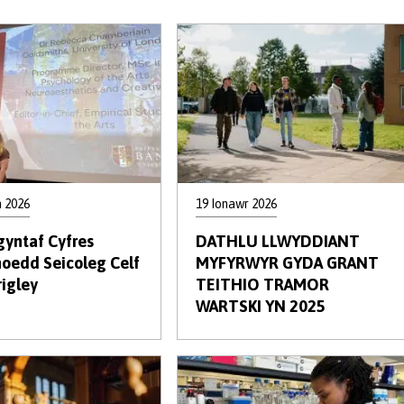
n 2026
19 Ionawr 2026
gyntaf Cyfres
DATHLU LLWYDDIANT
hoedd Seicoleg Celf
MYFYRWYR GYDA GRANT
rigley
TEITHIO TRAMOR
WARTSKI YN 2025