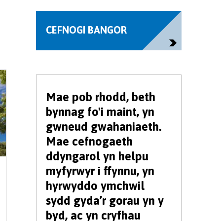
CEFNOGI BANGOR
Mae pob rhodd, beth
bynnag fo'i maint, yn
gwneud gwahaniaeth.
Mae cefnogaeth
ddyngarol yn helpu
myfyrwyr i ffynnu, yn
hyrwyddo ymchwil
sydd gyda’r gorau yn y
byd, ac yn cryfhau