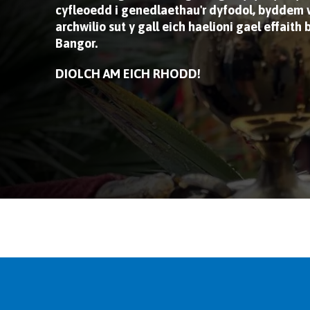
cyfleoedd i genedlaethau'r dyfodol, byddem w
archwilio sut y gall eich haelioni gael effaith
Bangor.
DIOLCH AM EICH RHODD!