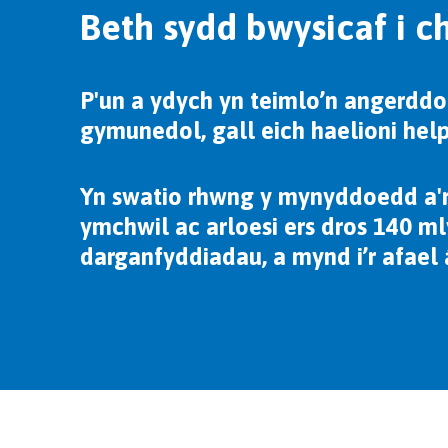
Beth sydd bwysicaf i c
P'un a ydych yn teimlo’n angerddol
gymunedol, gall eich haelioni hel
Yn swatio rhwng y mynyddoedd a'r
ymchwil ac arloesi ers dros 140 m
darganfyddiadau, a mynd i’r afael