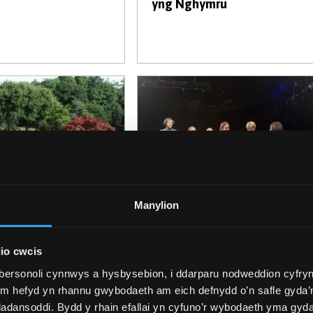
yng Nghymru
Manylion
 2025
14 Hydref 2025
yrwyr yn cyfrannu
Gwobr Gerddoriaeth 2024
io cwcis
offaol i Feysydd
Ymddiriedolaeth Gaynor
bersonoli cynnwys a hysbysebion, i ddarparu nodweddion cyfryn
on Treborth
Cemlyn-Jones
ym hefyd yn rhannu gwybodaeth am eich defnydd o’n safle gyda’n
adansoddi. Bydd y rhain efallai yn cyfuno’r wybodaeth yma gyd