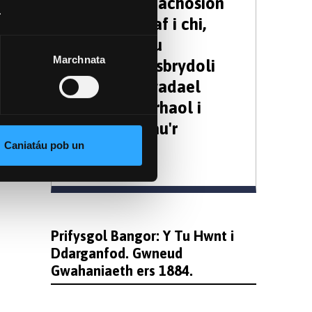
rhoddion â'r achosion
.
sydd bwysicaf i chi,
gallwch greu
Marchnata
cyfleoedd, ysbrydoli
cynnydd, a gadael
gwaddol parhaol i
genedlaethau'r
Caniatáu pob un
dyfodol.
Prifysgol Bangor: Y Tu Hwnt i
Ddarganfod. Gwneud
Gwahaniaeth ers 1884.