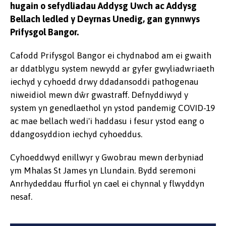
hugain o sefydliadau Addysg Uwch ac Addysg
Bellach ledled y Deyrnas Unedig, gan gynnwys
Prifysgol Bangor.
Cafodd Prifysgol Bangor ei chydnabod am ei gwaith
ar ddatblygu system newydd ar gyfer gwyliadwriaeth
iechyd y cyhoedd drwy ddadansoddi pathogenau
niweidiol mewn dŵr gwastraff. Defnyddiwyd y
system yn genedlaethol yn ystod pandemig COVID-19
ac mae bellach wedi'i haddasu i fesur ystod eang o
ddangosyddion iechyd cyhoeddus.
Cyhoeddwyd enillwyr y Gwobrau mewn derbyniad
ym Mhalas St James yn Llundain. Bydd seremoni
Anrhydeddau ffurfiol yn cael ei chynnal y flwyddyn
nesaf.