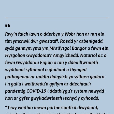
Dr Kata Farkas a'r Athro Davey Jones
Rwy’n falch iawn o dderbyn y Wobr hon ar ran ein
yn ystod cyhoeddi'r Gwobrau ym
tîm ymchwil dŵr gwastraff. Roedd yr arbenigedd
Mhalas St James, Llundain
sydd gennym yma ym Mhrifysgol Bangor o fewn ein
Credit:
Ian Jones Photography
Hysgolion Gwyddorau’r Amgylchedd, Naturiol ac o
fewn Gwyddorau Eigion o ran y ddealltwriaeth
wyddonol sylfaenol o gludiant a thynged
pathogenau ar raddfa dalgylch yn sylfaen gadarn
i’n gallu i weithredu’n gyflym ar ddechrau’r
pandemig COVID-19 i ddatblygu'r system newydd
hon ar gyfer gwyliadwriaeth iechyd y cyhoedd.
“Trwy weithio mewn partneriaeth â diwydiant,