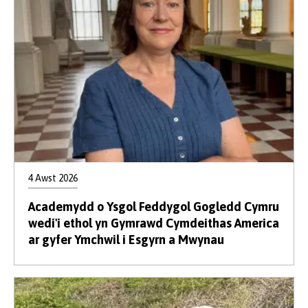
4 Awst 2026
Academydd o Ysgol Feddygol Gogledd Cymru
wedi'i ethol yn Gymrawd Cymdeithas America
ar gyfer Ymchwil i Esgyrn a Mwynau