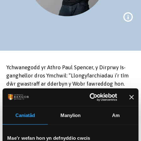
Ychwanegodd yr Athro Paul Spencer, y Dirprwy Is-
ganghellor dros Ymchwil: “Llongyfarchiadau i’r tîm
dŵr gwastraff ar dderbyn y Wobr fawreddog hon.
Mae’r prosiect yma’n destament gwych i ymagwedd
ryngddisgyblaethol Prifysgol Bangor at waith
Professor Davey Jones
ymchwil, ac mae’n dangos yr effaith bwerus sy’n
Caniatâd
Manylion
Am
bosib ei gael ar y byd go iawn trwy gydweithio rhwng
ymchwilwyr, diwydiant a’r llywodraeth.”
Mae'r wefan hon yn defnyddio cwcis
Meddai Syr Damon Buffini, Cadeirydd y Royal