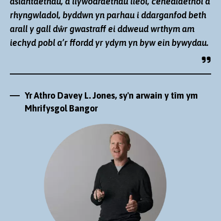
asiantaethau, a llywodraethau lleol, cenedlaethol a
rhyngwladol, byddwn yn parhau i ddarganfod beth
arall y gall dŵr gwastraff ei ddweud wrthym am
iechyd pobl a’r ffordd yr ydym yn byw ein bywydau.
Yr Athro Davey L. Jones, sy'n arwain y tîm ym
Mhrifysgol Bangor