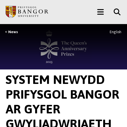
Neidio
Main
i’r
Prif
Menu
Gynnwys
News
English
Breadcrumb
SYSTEM NEWYDD
PRIFYSGOL BANGOR
AR GYFER
GWYLIADWRIAETH