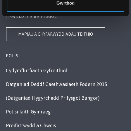
Gwrthod
YMWELD Â’R BRIFYSGOL
MAPIAU A CHYFARWYDDIADAU TEITHIO
POLISI
Cydymffurfiaeth Gyfreithiol
Datganiad Deddf Caethwasiaeth Fodern 2015
(Datganiad Hygyrchedd Prifysgol Bangor)
Polisi Iaith Gymraeg
Preifatrwydd a Chwcis