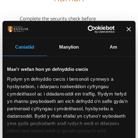
Caniatâd
Manylion
Am
Mae'r wefan hon yn defnyddio cwcis
Rydym yn defnyddio cwcis i bersonoli cynnwys a
hysbysebion, i ddarparu nodweddion cyfryngau
cymdeithasol ac i ddadansoddi ein traffig. Rydym hefyd
yn rhannu gwybodaeth am eich defnydd o’n safle gyda’n
partneriaid cyfryngau cymdeithasol, hysbysebu a
dadansoddi. Bydd y rhain efallai yn cyfuno’r wybodaeth
yma gyda gwybodaeth arall rydych wedi ei ddarparu
iddynt neu maent wedi ei gasglu gennych wrth
ddefnyddio eu gwasanaethau.