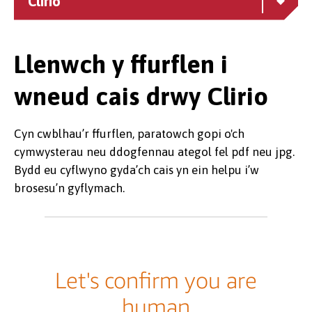
Clirio
Llenwch y ffurflen i
wneud cais drwy Clirio
Cyn cwblhau’r ffurflen, paratowch gopi o'ch
cymwysterau neu ddogfennau ategol fel pdf neu jpg.
Bydd eu cyflwyno gyda’ch cais yn ein helpu i’w
brosesu’n gyflymach.