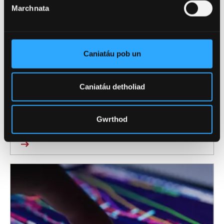
Marchnata
Caniatáu pob un
Caniatáu detholiad
Amaethyddiaeth, bwyd, a'r
Gwrthod
amgylchedd