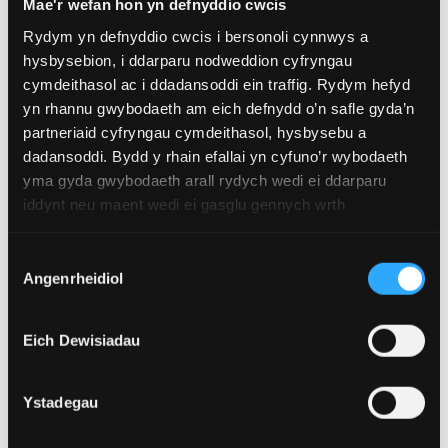
Mae'r wefan hon yn defnyddio cwcis
Rydym yn defnyddio cwcis i bersonoli cynnwys a
hysbysebion, i ddarparu nodweddion cyfryngau
cymdeithasol ac i ddadansoddi ein traffig. Rydym hefyd
yn rhannu gwybodaeth am eich defnydd o’n safle gyda’n
partneriaid cyfryngau cymdeithasol, hysbysebu a
dadansoddi. Bydd y rhain efallai yn cyfuno’r wybodaeth
yma gyda gwybodaeth arall rydych wedi ei ddarparu
iddynt neu maent wedi ei gasglu gennych wrth
ddefnyddio eu gwasanaethau.
Coedwigaeth
Dewis
Angenrheidiol
Caniatâd
Eich Dewisiadau
Ystadegau