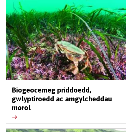
Biogeocemeg priddoedd,
gwlyptiroedd ac amgylcheddau
morol