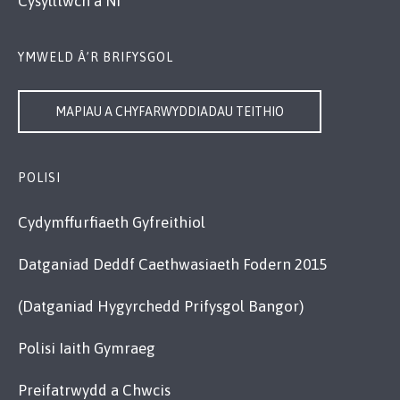
Cysylltwch â Ni
YMWELD Â’R BRIFYSGOL
MAPIAU A CHYFARWYDDIADAU TEITHIO
POLISI
Cydymffurfiaeth Gyfreithiol
Datganiad Deddf Caethwasiaeth Fodern 2015
(Datganiad Hygyrchedd Prifysgol Bangor)
Polisi Iaith Gymraeg
Preifatrwydd a Chwcis