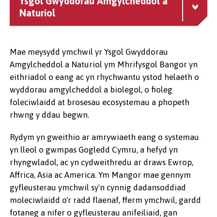
Ysgol Gwyddorau Amgylcheddol a
Naturiol
Mae meysydd ymchwil yr Ysgol Gwyddorau
Amgylcheddol a Naturiol ym Mhrifysgol Bangor yn
eithriadol o eang ac yn rhychwantu ystod helaeth o
wyddorau amgylcheddol a biolegol, o fioleg
foleciwlaidd at brosesau ecosystemau a phopeth
rhwng y ddau begwn.
Rydym yn gweithio ar amrywiaeth eang o systemau
yn lleol o gwmpas Gogledd Cymru, a hefyd yn
rhyngwladol, ac yn cydweithredu ar draws Ewrop,
Affrica, Asia ac America. Ym Mangor mae gennym
gyfleusterau ymchwil sy'n cynnig dadansoddiad
moleciwlaidd o'r radd flaenaf, fferm ymchwil, gardd
fotaneg a nifer o gyfleusterau anifeiliaid, gan