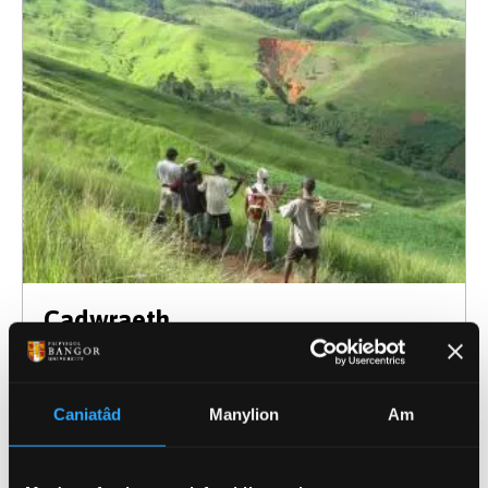
Cadwraeth
Caniatâd
Manylion
Am