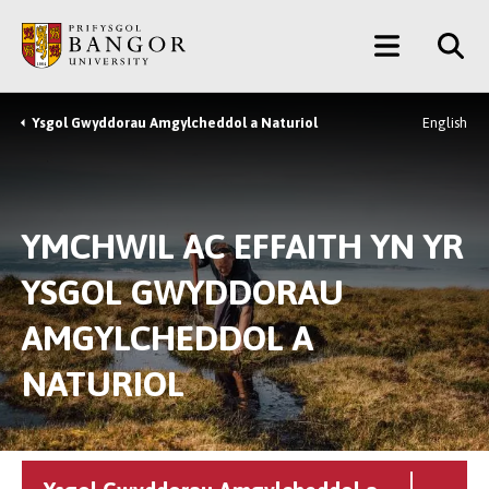
Neidio
Main
i’r
Prif
Menu
Gynnwys
Ysgol Gwyddorau Amgylcheddol a Naturiol
English
Breadcrumb
YMCHWIL AC EFFAITH YN YR
YSGOL GWYDDORAU
AMGYLCHEDDOL A
NATURIOL