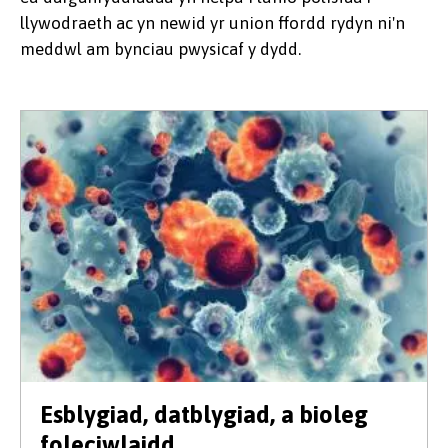
llywodraeth ac yn newid yr union ffordd rydyn ni'n
meddwl am bynciau pwysicaf y dydd.
Esblygiad, datblygiad, a bioleg
foleciwlaidd