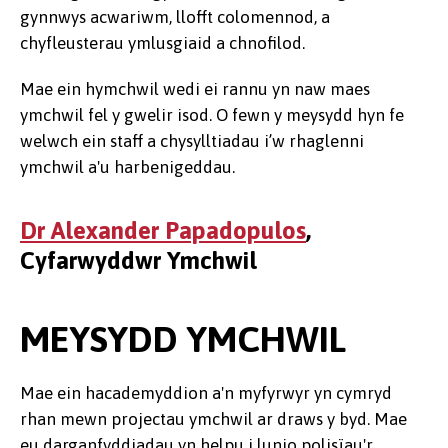
gynnwys acwariwm, llofft colomennod, a
chyfleusterau ymlusgiaid a chnofilod.
Mae ein hymchwil wedi ei rannu yn naw maes
ymchwil fel y gwelir isod. O fewn y meysydd hyn fe
welwch ein staff a chysylltiadau i’w rhaglenni
ymchwil a'u harbenigeddau.
Dr Alexander Papadopulos
,
Cyfarwyddwr Ymchwil
MEYSYDD YMCHWIL
Mae ein hacademyddion a'n myfyrwyr yn cymryd
rhan mewn projectau ymchwil ar draws y byd. Mae
eu darganfyddiadau yn helpu i lunio polisïau'r