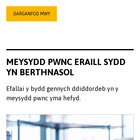
DARGANFOD MWY
MEYSYDD PWNC ERAILL SYDD
YN BERTHNASOL
Efallai y bydd gennych ddiddordeb yn y
meysydd pwnc yma hefyd.