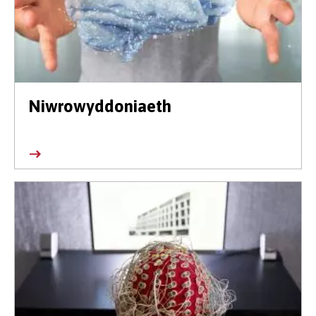
Niwrowyddoniaeth