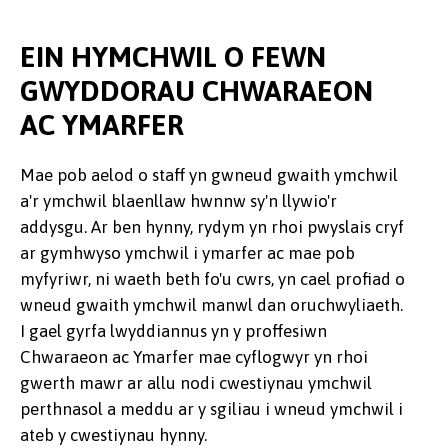
EIN HYMCHWIL O FEWN
GWYDDORAU CHWARAEON
AC YMARFER
Mae pob aelod o staff yn gwneud gwaith ymchwil
a'r ymchwil blaenllaw hwnnw sy'n llywio'r
addysgu. Ar ben hynny, rydym yn rhoi pwyslais cryf
ar gymhwyso ymchwil i ymarfer ac mae pob
myfyriwr, ni waeth beth fo'u cwrs, yn cael profiad o
wneud gwaith ymchwil manwl dan oruchwyliaeth.
I gael gyrfa lwyddiannus yn y proffesiwn
Chwaraeon ac Ymarfer mae cyflogwyr yn rhoi
gwerth mawr ar allu nodi cwestiynau ymchwil
perthnasol a meddu ar y sgiliau i wneud ymchwil i
ateb y cwestiynau hynny.