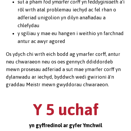
sut a pham
fod ymarfer corff yn feddyginiaeth
a'i
rôl wrth atal problemau iechyd ac fel rhan o
adferiad unigolion yn dilyn anafiadau a
chlefydau
y sgiliau y mae eu hangen i weithio yn farchnad
antur ac awyr agored
Os ydych chi wrth eich bodd ag ymarfer corff, antur
neu chwaraeon neu os oes gennych ddiddordeb
mewn prosesau adferiad a sut mae ymarfer corff yn
dylanwadu ar iechyd, byddwch wedi gwirioni â'n
graddau Meistr mewn gwyddorau chwaraeon.
Y 5 uchaf
yn gyffredinol ar gyfer Ymchwil