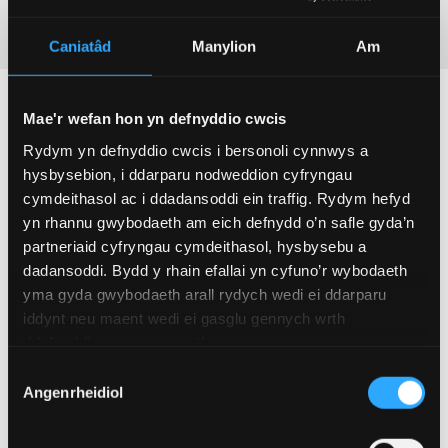
Caniatâd
Manylion
Am
Mae'r wefan hon yn defnyddio cwcis
Rydym yn defnyddio cwcis i bersonoli cynnwys a
hysbysebion, i ddarparu nodweddion cyfryngau
cymdeithasol ac i ddadansoddi ein traffig. Rydym hefyd
yn rhannu gwybodaeth am eich defnydd o’n safle gyda’n
partneriaid cyfryngau cymdeithasol, hysbysebu a
dadansoddi. Bydd y rhain efallai yn cyfuno’r wybodaeth
yma gyda gwybodaeth arall rydych wedi ei ddarparu
iddynt neu maent wedi ei gasglu gennych wrth
ddefnyddio eu gwasanaethau.
Dewis
Angenrheidiol
Caniatâd
CYFELOEDD GYRFA O FEWN