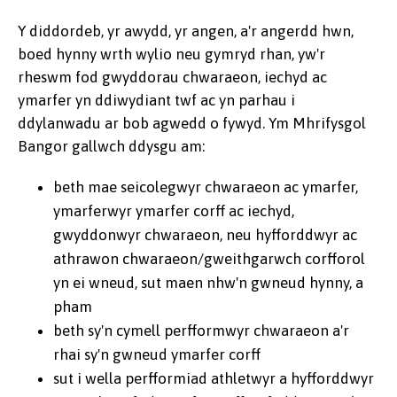
Y diddordeb, yr awydd, yr angen, a'r angerdd hwn,
boed hynny wrth wylio neu gymryd rhan, yw'r
rheswm fod gwyddorau chwaraeon, iechyd ac
ymarfer yn ddiwydiant twf ac yn parhau i
ddylanwadu ar bob agwedd o fywyd. Ym Mhrifysgol
Bangor gallwch ddysgu am:
beth mae seicolegwyr chwaraeon ac ymarfer,
ymarferwyr ymarfer corff ac iechyd,
gwyddonwyr chwaraeon, neu hyfforddwyr ac
athrawon chwaraeon/gweithgarwch corfforol
yn ei wneud, sut maen nhw'n gwneud hynny, a
pham
beth sy'n cymell perfformwyr chwaraeon a'r
rhai sy'n gwneud ymarfer corff
sut i wella perfformiad athletwyr a hyfforddwyr