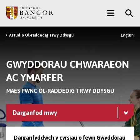
Neidio
Main
i’r
Prif
Menu
Gynnwys
Astudio Ôl-raddedig Trwy Ddysgu
English
Breadcrumb
GWYDDORAU CHWARAEON
AC YMARFER
MAES PWNC ÔL-RADDEDIG TRWY DDYSGU
Darganfod mwy
Darganfyddwch y cyrsiau o fewn Gwyddorau