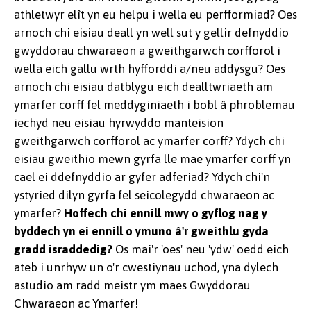
athletwyr elît yn eu helpu i wella eu perfformiad? Oes
arnoch chi eisiau deall yn well sut y gellir defnyddio
gwyddorau chwaraeon a gweithgarwch corfforol i
wella eich gallu wrth hyfforddi a/neu addysgu? Oes
arnoch chi eisiau datblygu eich dealltwriaeth am
ymarfer corff fel meddyginiaeth i bobl â phroblemau
iechyd neu eisiau hyrwyddo manteision
gweithgarwch corfforol ac ymarfer corff? Ydych chi
eisiau gweithio mewn gyrfa lle mae ymarfer corff yn
cael ei ddefnyddio ar gyfer adferiad? Ydych chi'n
ystyried dilyn gyrfa fel seicolegydd chwaraeon ac
ymarfer?
Hoffech chi ennill mwy o gyflog nag y
byddech yn ei ennill o ymuno â'r gweithlu gyda
gradd israddedig?
Os mai'r 'oes' neu 'ydw' oedd eich
ateb i unrhyw un o'r cwestiynau uchod, yna dylech
astudio am radd meistr ym maes Gwyddorau
Chwaraeon ac Ymarfer!