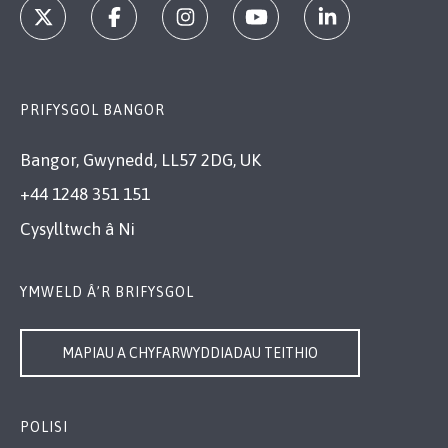
PRIFYSGOL BANGOR
Bangor, Gwynedd, LL57 2DG, UK
+44 1248 351 151
Cysylltwch â Ni
YMWELD Â’R BRIFYSGOL
MAPIAU A CHYFARWYDDIADAU TEITHIO
POLISI