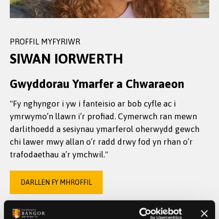
PROFFIL MYFYRIWR
SIWAN IORWERTH
Gwyddorau Ymarfer a Chwaraeon
"Fy nghyngor i yw i fanteisio ar bob cyfle ac i
ymrwymo’n llawn i’r profiad. Cymerwch ran mewn
darlithoedd a sesiynau ymarferol oherwydd gewch
chi lawer mwy allan o’r radd drwy fod yn rhan o’r
trafodaethau a’r ymchwil."
DARLLEN FY MHROFFIL