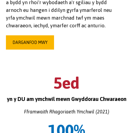
a bydd yn rhoi'r wybodaeth a'r sgiliau y bydd
arnoch eu hangen i ddilyn gyrfa ymarferol neu
yrfa ymchwil mewn marchnad twf ym maes
chwaraeon, iechyd, ymarfer corff ac anturio.
DARGANFOD MWY
5ed
yn y DU am ymchwil mewn Gwyddorau Chwaraeon
Fframwaith Rhagoriaeth Ymchwil (2021)
100%