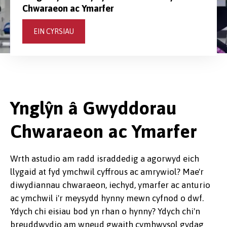
Chwaraeon ac Ymarfer
EIN CYRSIAU
Ynglŷn â Gwyddorau
Chwaraeon ac Ymarfer
Wrth astudio am radd israddedig a agorwyd eich
llygaid at fyd ymchwil cyffrous ac amrywiol? Mae'r
diwydiannau chwaraeon, iechyd, ymarfer ac anturio
ac ymchwil i'r meysydd hynny mewn cyfnod o dwf.
Ydych chi eisiau bod yn rhan o hynny? Ydych chi'n
breuddwydio am wneud gwaith cymhwysol gydag