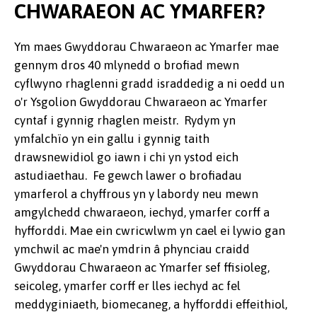
CHWARAEON AC YMARFER?
Ym maes Gwyddorau Chwaraeon ac Ymarfer mae
gennym dros 40 mlynedd o brofiad mewn
cyflwyno rhaglenni gradd israddedig a ni oedd un
o'r Ysgolion Gwyddorau Chwaraeon ac Ymarfer
cyntaf i gynnig rhaglen meistr. Rydym yn
ymfalchïo yn ein gallu i gynnig taith
drawsnewidiol go iawn i chi yn ystod eich
astudiaethau. Fe gewch lawer o brofiadau
ymarferol a chyffrous yn y labordy neu mewn
amgylchedd chwaraeon, iechyd, ymarfer corff a
hyfforddi. Mae ein cwricwlwm yn cael ei lywio gan
ymchwil ac mae'n ymdrin â phynciau craidd
Gwyddorau Chwaraeon ac Ymarfer sef ffisioleg,
seicoleg, ymarfer corff er lles iechyd ac fel
meddyginiaeth, biomecaneg, a hyfforddi effeithiol,