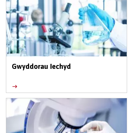
Gwyddorau Iechyd