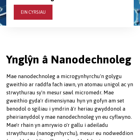
EIN CYRSIAU
Ynglŷn â Nanodechnoleg
Mae nanodechnoleg a microgynhyrchu'n golygu
gweithio ar raddfa fach iawn, yn atomau unigol ac yn
strwythurau sy'n mesur sawl micromedr. Mae
gweithio gyda'r dimensiynau hyn yn gofyn am set
benodol o sgiliau i ymdrin â'r heriau gwyddonol a
pheirianyddol y mae nanodechnoleg yn eu cyflwyno.
Mae'r rhain yn amrywio o'r gallu i adeiladu
strwythurau (nanogynhyrchu), mesur eu nodweddion