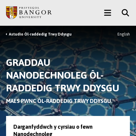
Neidio
Main
i’r
Prif
Menu
Gynnwys
Astudio Ôl-raddedig Trwy Ddysgu
English
Breadcrumb
GRADDAU
NANODECHNOLEG ÔL-
RADDEDIG TRWY DDYSGU
MAES PWNC ÔL-RADDEDIG TRWY DDYSGU
Darganfyddwch y cyrsiau o fewn
Nanodechnoleg