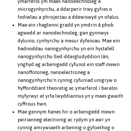
ymarferol ym maes nanodechnoleg a
microgynhyrchu, a ddarperir trwy gyfres o
fodiwlau a phrojectau a ddewiswyd yn ofalus.
Mae ein rhaglenni gradd yn ymdrin â phob
agwedd ar nanodechnoleg, gan gynnwys
dylunio, cynhyrchu a mesur dyfeisiau. Mae ein
hadnoddau nanogynhyrchu yn ein hystafell
nanogynhyrchu lled-ddargludyddion lân,
ynghyd ag arbenigedd cyfunol ein staff mewn
nanoffotoneg, nanoelectroneg a
nanogynhyrchu'n cynnig cyfuniad unigryw o
hyfforddiant theoretig ac ymarferol i baratoi
myfyrwyr at yrfa lwyddiannus yn y maes gwaith
cyffrous hwn.
Mae gennym hanes hir o arbenigedd mewn
peirianneg electronig ac rydym yn awr yn
cynnig amrywiaeth arbennig o gyfoethog o