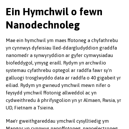
Ein Hymchwil o fewn
Nanodechnoleg
Mae ein hymchwil ym maes ffotoneg a chyfathrebu
yn cynnwys dyfeisiau lled-ddargludyddion graddfa
nanomedr a synwyryddion ar gyfer cymwysiadau
biofeddygol, ymysg eraill. Rydym yn archwilio
systemau cyfathrebu optegol ar raddfa fawr sy'n
galluogi trosglwyddo data ar raddfa o 40 gigabeit yr
eiliad. Rydym yn gwneud ymchwil mewn nifer o
feysydd ymchwil ffotonig allweddol ac yn
cydweithredu â phrifysgolion yn yr Almaen, Rwsia, yr
UD, Fietnam a Tsieina.
Mae'r gweithgareddau ymchwil cysylltiedig ym
Mangor yn cynnwys nanoffotoneg, nanoelectroneg,