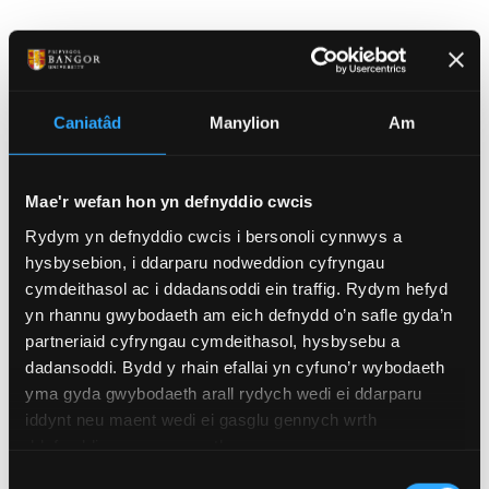
Cyfleoedd Gyrfa o fewn
Nanodechnoleg
Caniatâd
Manylion
Am
Mae nanodechnoleg a microgynhyrchu'n cynnig
cyfuniad effeithiol o wyddor ffisegol, efelychiad
Mae'r wefan hon yn defnyddio cwcis
mathemategol a phrofiad ymarferol mewn sgiliau
Rydym yn defnyddio cwcis i bersonoli cynnwys a
microgynhyrchu a bydd yn eich paratoi at
hysbysebion, i ddarparu nodweddion cyfryngau
amrywiaeth eang o opsiynau gyrfaol, yn ogystal â
cymdeithasol ac i ddadansoddi ein traffig. Rydym hefyd
yn rhannu gwybodaeth am eich defnydd o’n safle gyda’n
chyfleoedd i astudio am ddoethuriaeth. Bydd
partneriaid cyfryngau cymdeithasol, hysbysebu a
cwmnïau sy'n gweithio ym maes electroneg cyflym,
dadansoddi. Bydd y rhain efallai yn cyfuno’r wybodaeth
ffotoneg integredig a bio-beirianneg yn gofyn yn
yma gyda gwybodaeth arall rydych wedi ei ddarparu
gyson am staff hyfforddedig ym maes
iddynt neu maent wedi ei gasglu gennych wrth
nanodechnoleg a microgynhyrchu. Bydd rhai
ddefnyddio eu gwasanaethau.
graddedigion yn dylunio'r fersiwn ddiweddaraf o
Dewis
sglodion telathrebu, tra bydd eraill yn datblygu