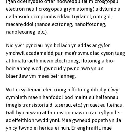
(gan ddefnyddio offer nodweddu fel microsgopau
electron neu ficrosgopau grym atomig) a dylunio a
dadansoddi eu priodweddau trydanol, optegol,
mecanyddol (nanoelectroneg, nanoffotoneg,
nanofecaneg, etc.).
Nid yw'r pynciau hyn bellach yn addas ar gyfer
ymchwil academaidd pur, mae'r symudiad cyson tuag
at finiaturaeth mewn electroneg, ffotoneg a bio-
beirianneg wedi gwneud y pwnc hwn yn un
blaenllaw ym maes peirianneg.
Wrth i systemau electronig a ffotonig ddod yn fwy
cymhleth mae'n hanfodol bod maint eu helfennau
(megis transistoriaid, laserau, etc.) yn cael eu lleihau.
Gall hyn arwain at fanteision mawr o ran cyflymder
ac effeithlonrwydd ynni. Mae gwneud popeth yn llai
yn cyflwyno ei heriau ei hun. Er enghraifft, mae