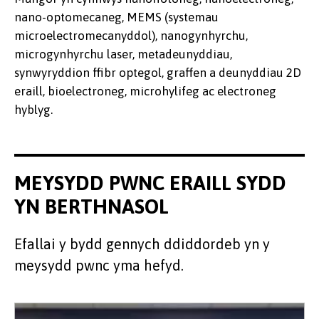
nano-optomecaneg, MEMS (systemau
microelectromecanyddol), nanogynhyrchu,
microgynhyrchu laser, metadeunyddiau,
synwyryddion ffibr optegol, graffen a deunyddiau 2D
eraill, bioelectroneg, microhylifeg ac electroneg
hyblyg.
MEYSYDD PWNC ERAILL SYDD
YN BERTHNASOL
Efallai y bydd gennych ddiddordeb yn y
meysydd pwnc yma hefyd.