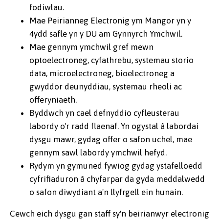
fodiwlau.
Mae Peirianneg Electronig ym Mangor yn y
4ydd safle yn y DU am Gynnyrch Ymchwil.
Mae gennym ymchwil gref mewn
optoelectroneg, cyfathrebu, systemau storio
data, microelectroneg, bioelectroneg a
gwyddor deunyddiau, systemau rheoli ac
offeryniaeth.
Byddwch yn cael defnyddio cyfleusterau
labordy o'r radd flaenaf. Yn ogystal â labordai
dysgu mawr, gydag offer o safon uchel, mae
gennym sawl labordy ymchwil hefyd.
Rydym yn gymuned fywiog gydag ystafelloedd
cyfrifiaduron â chyfarpar da gyda meddalwedd
o safon diwydiant a'n llyfrgell ein hunain.
Cewch eich dysgu gan staff sy'n beirianwyr electronig