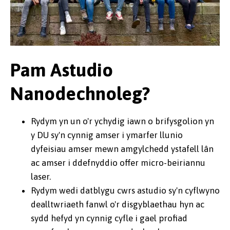
Pam Astudio
Nanodechnoleg?
Rydym yn un o'r ychydig iawn o brifysgolion yn
y DU sy'n cynnig amser i ymarfer llunio
dyfeisiau amser mewn amgylchedd ystafell lân
ac amser i ddefnyddio offer micro-beiriannu
laser.
Rydym wedi datblygu cwrs astudio sy'n cyflwyno
dealltwriaeth fanwl o'r disgyblaethau hyn ac
sydd hefyd yn cynnig cyfle i gael profiad