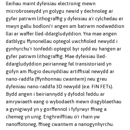
lleihau maint dyfeisiau electronig mewn
microbrosesydd yn golygu newid y dechnoleg ar
gyfer patrwm lithograffig y dyfeisiau a'r cylchedau er
mwyn gallu bodloni'r angen am batrwm nodweddion
llai ar waffer lled-ddargludyddion. Yna mae angen
datblygu ffynonellau optegol uwchfioled newydd i
gynhyrchu'r tonfeddi optegol byr sydd eu hangen ar
gyfer patrwm lithograffig. Mae dyfeisiau lled-
ddargludyddion peirianneg fel transistoriaid yn
gofyn am ffugio deunyddiau artiffisial newydd ar
nano-raddfa (ffynhonnau cwantwm) neu greu
dyfeisiau nano-raddfa 3D newydd (e.e. FIN FETs).
Bydd angen i beiriannydd y dyfodol feddu ar
amrywiaeth eang o wybodaeth mewn disgyblaethau
a gynigiwyd yn y gorffennol i fyfyrwyr ffiseg a
chemeg yn unig. Enghreifftiau o'r rhain yw
nanoffotoneg, ffiseg cwantwm a nanogynhyrchu.