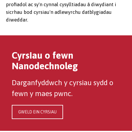
profiadol ac sy'n cynnal cysylltiadau â diwydiant i
sicrhau bod cyrsiau'n adlewyrchu datblygiadau
diweddar.
Cyrsiau o fewn
Nanodechnoleg
Darganfyddwch y cyrsiau sydd o
fewn y maes pwnc.
GWELD EIN CYRSIAU