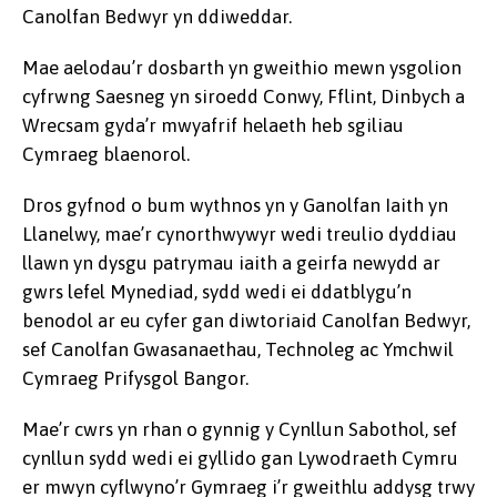
Canolfan Bedwyr yn ddiweddar.
Mae aelodau’r dosbarth yn gweithio mewn ysgolion
cyfrwng Saesneg yn siroedd Conwy, Fflint, Dinbych a
Wrecsam gyda’r mwyafrif helaeth heb sgiliau
Cymraeg blaenorol.
Dros gyfnod o bum wythnos yn y Ganolfan Iaith yn
Llanelwy, mae’r cynorthwywyr wedi treulio dyddiau
llawn yn dysgu patrymau iaith a geirfa newydd ar
gwrs lefel Mynediad, sydd wedi ei ddatblygu’n
benodol ar eu cyfer gan diwtoriaid Canolfan Bedwyr,
sef Canolfan Gwasanaethau, Technoleg ac Ymchwil
Cymraeg Prifysgol Bangor.
Mae’r cwrs yn rhan o gynnig y Cynllun Sabothol, sef
cynllun sydd wedi ei gyllido gan Lywodraeth Cymru
er mwyn cyflwyno’r Gymraeg i’r gweithlu addysg trwy