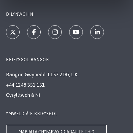
DILYNWCH NI
PRIFYSGOL BANGOR
Bangor, Gwynedd, LL57 2DG, UK
+44 1248 351 151
Cysylltwch â Ni
YMWELD Â’R BRIFYSGOL
MAPIAU A CHYFARWYDDIADAU TEITHIO