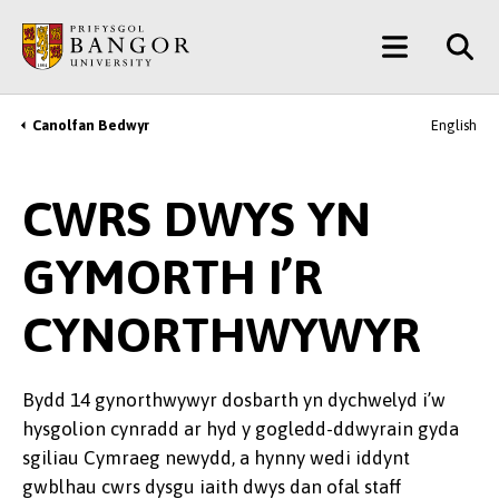
Neidio
Main
i’r
Prif
Menu
Gynnwys
Canolfan Bedwyr
English
Breadcrumb
CWRS DWYS YN
GYMORTH I’R
CYNORTHWYWYR
Bydd 14 gynorthwywyr dosbarth yn dychwelyd i’w
hysgolion cynradd ar hyd y gogledd-ddwyrain gyda
sgiliau Cymraeg newydd, a hynny wedi iddynt
gwblhau cwrs dysgu iaith dwys dan ofal staff