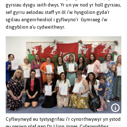
gyrsiau dysgu iaith dwys. Yr un yw nod yr holl gyrsiau,
sef gyrru aelodau staff yn ôl i’w hysgolion gyda’r
sgiliau angenrheidiol i gyflwyno’r Gymraeg i’w
disgyblion a’u cydweithwyr.
Cyflwynwyd eu tystysgrifau i’r cynorthwywyr yn ystod
eu sesiwn olaf gan Dr Llion Jones, Cyfarwyddwr