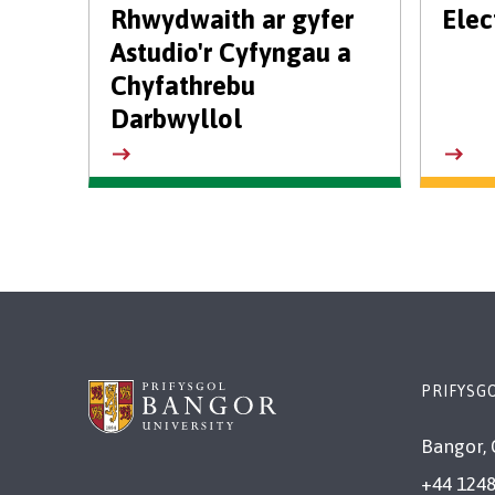
Rhwydwaith ar gyfer
Elec
Astudio'r Cyfyngau a
Chyfathrebu
Darbwyllol
PRIFYSG
Bangor, 
+44 1248