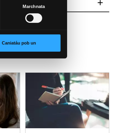
Marchnata
Caniatáu pob un