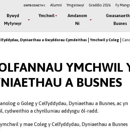
Alumni
Ymgeiswyr
Graddio 2026
Fy Mang
GWYBODAETH I:
Bywyd
Ymchwil
Amdanom
Gwasanaeth
Myfyrwyr
Ni
Busnes
elfyddydau, Dyniaethau a Gwyddorau Cymdeithas
Ymchwil y Coleg
Cano
OLFANNAU YMCHWIL 
YNIAETHAU A BUSNES
nolog o Goleg y Celfyddydau, Dyniaethau a Busnes, ac yn
, cydweithio a chynlluniau addysgu ôl-radd.
ymchwil y mae Coleg y Celfyddydau, Dyniaethau a Busnes