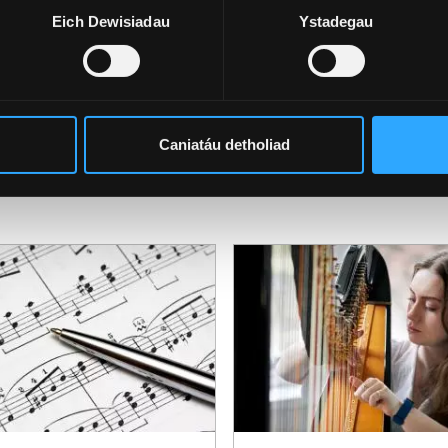
Eich Dewisiadau
Ystadegau
Grwpiau ac Archifau
Caniatáu detholiad