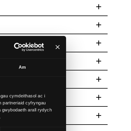
Am
gau cymdeithasol ac i
 partneriaid cyfryngau
a gwybodaeth arall rydych
.