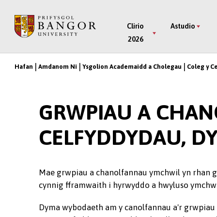
Neidio
i’r
Main
Clirio
Astudio
Prif
2026
Menu
Gynnwys
Hafan
Amdanom Ni
Ysgolion Academaidd a Cholegau
Coleg y C
Breadcrumb
GRWPIAU A CHAN
CELFYDDYDAU, D
Mae grwpiau a chanolfannau ymchwil yn rhan ga
cynnig fframwaith i hyrwyddo a hwyluso ymchwil
Dyma wybodaeth am y canolfannau a'r grwpiau 