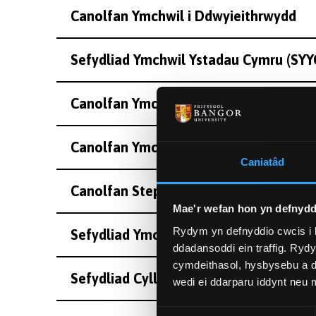
Canolfan Ymchwil i Ddwyieithrwydd
Sefydliad Ymchwil Ystadau Cymru (SYY
Canolfan Ymchwil R.S Thomas
Canolfan Ymchwil Cymru
Caniatâd
Canolfan Stephen Colclough ar Hanes a
Mae'r wefan hon yn defnydd
Rydym yn defnyddio cwcis i 
Sefydliad Ymchwil, Data a Methodole
ddadansoddi ein traffig. Ryd
cymdeithasol, hysbysebu a d
Sefydliad Cyllid Ewropeaidd
wedi ei ddarparu iddynt neu
Dewis