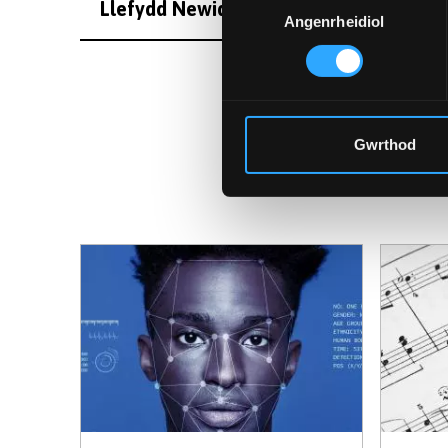
Llefydd Newid Hinsawdd
Angenrheidiol
Caniatâd
Gwrthod