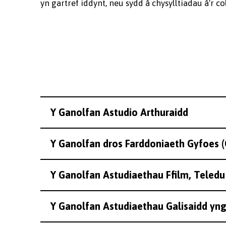
yn gartref iddynt, neu sydd â chysylltiadau â'r co
Y Ganolfan Astudio Arthuraidd
Y Ganolfan dros Farddoniaeth Gyfoes
Y Ganolfan Astudiaethau Ffilm, Teledu
Y Ganolfan Astudiaethau Galisaidd y