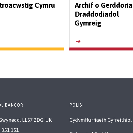
troacwstig Cymru
Archif o Gerddori
Draddodiadol
Gymreig
OL BANGOR
POLISI
Gwynedd, LL57 2DG, UK
Cydymffurfiaeth Gyfreithiol
 351 151