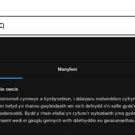
C)
Manylion
 Diwylliant y Llyfr
io cwcis
bersonoli cynnwys a hysbysebion, i ddarparu nodweddion cyfryn
g Gymdeithasol ac Economaidd Cymru.
ym hefyd yn rhannu gwybodaeth am eich defnydd o’n safle gyda’n
adansoddi. Bydd y rhain efallai yn cyfuno’r wybodaeth yma gyd
 maent wedi ei gasglu gennych wrth ddefnyddio eu gwasanaethau