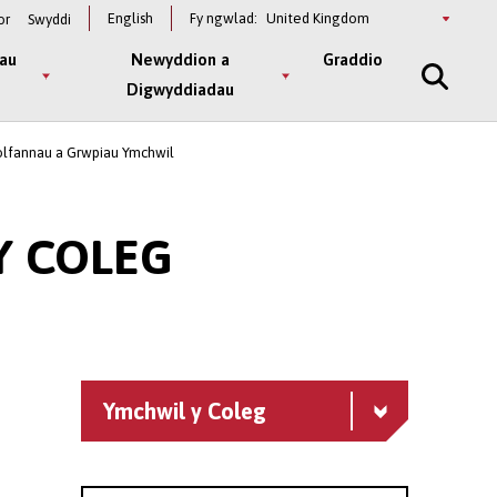
Select
English
Fy ngwlad:
or
Swyddi
a
country
au
Newyddion a
Graddio
Digwyddiadau
lfannau a Grwpiau Ymchwil
Y COLEG
Ymchwil y Coleg