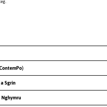
leg.
 (ContemPo)
 a Sgrin
ng Nghymru