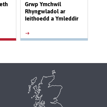
aeth
Grwp Ymchwil
Rhyngwladol ar
Ieithoedd a Ymleddir