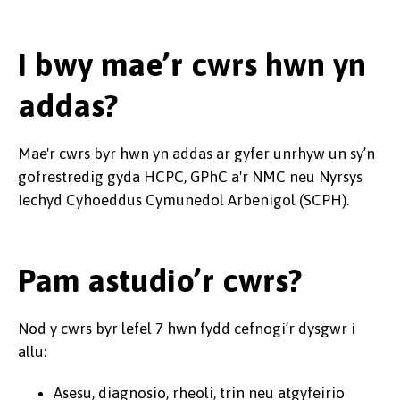
I bwy mae’r cwrs hwn yn
addas?
Mae'r cwrs byr hwn yn addas ar gyfer unrhyw un sy’n
gofrestredig gyda HCPC, GPhC a'r NMC neu Nyrsys
Iechyd Cyhoeddus Cymunedol Arbenigol (SCPH).
Pam astudio’r cwrs?
Nod y cwrs byr lefel 7 hwn fydd cefnogi’r dysgwr i
allu:
Asesu, diagnosio, rheoli, trin neu atgyfeirio