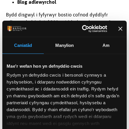
Blog adlewyrchol
Bydd disgwyl i fyfyrwyr bostio cofnod dyddlyfr
adlewyrchol (o leiaf 300 gair) bob wythnos am 8
wythnos. Bydd angen trafod unrhyw gyfarfyddiadau
â chlaf dienw, sy'n gysylltiedig â chymryd hanes
clinigol neu'n ymwneud ag unrhyw fân
Caniatâd
Manylion
Am
anhwylderau/salwch a gwmpesir yn y modiwl neu a
reolir mewn ymarfer clinigol.
Mae'r wefan hon yn defnyddio cwcis
Dogfen Asesu Ymarfer
(Cymwyseddau Clinigol)
Rydym yn defnyddio cwcis i bersonoli cynnwys a
hysbysebion, i ddarparu nodweddion cyfryngau
I'w gyflawni mewn ymarfer clinigol gyda'ch mentor.
cymdeithasol ac i ddadansoddi ein traffig. Rydym hefyd
yn rhannu gwybodaeth am eich defnydd o’n safle gyda’n
Archwiliad Clinigol Strwythuredig Amcan
partneriaid cyfryngau cymdeithasol, hysbysebu a
Clinigol (OSCE)
dadansoddi. Bydd y rhain efallai yn cyfuno’r wybodaeth
yma gyda gwybodaeth arall rydych wedi ei ddarparu
Tri OSCE yn y Brifysgol i gynnwys:
iddynt neu maent wedi ei gasglu gennych wrth