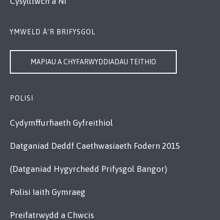
Cysylltwch â Ni
YMWELD Â’R BRIFYSGOL
MAPIAU A CHYFARWYDDIADAU TEITHIO
POLISI
Cydymffurfiaeth Gyfreithiol
Datganiad Deddf Caethwasiaeth Fodern 2015
(Datganiad Hygyrchedd Prifysgol Bangor)
Polisi Iaith Gymraeg
Preifatrwydd a Chwcis