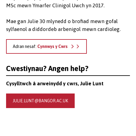
MSc mewn Ymarfer Clinigol Uwch yn 2017.
Mae gan Julie 30 mlynedd o brofiad mewn gofal
sylfaenol a diddordeb arbenigol mewn cardioleg.
Adran nesaf:
Cynnwys y Cwrs
Cwestiynau? Angen help?
Cysylltwch â arweinydd y cwrs, Julie Lunt
JULIE.LUNT@BANGOR.AC.UK