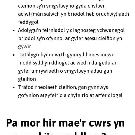
cleifion sy'n ymgyflwyno gyda chyflwr
acíwt/mân salwch yn briodol heb oruchwyliaeth
feddygol
Adolygu'n feirniadol y diagnosteg ychwanegol
priodol sy'n ofynnol ar gyfer asesu cleifion yn
gywir
Datblygu hyder wrth gymryd hanes mewn
modd sydd yn ddiogel ac wedi’i dargedu ar
gyfer amrywiaeth o ymgyflwyniadau gan
gleifion
Trafod rheolaeth cleifion, gan gynnwys
gofynion atgyfeirio a chyfeirio at arfer diogel
Pa mor hir mae'r cwrs yn