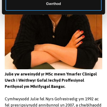
Gwrthod
Julie yw arweinydd yr MSc mewn Ymarfer Clinigol
Uwch i Weithwyr Gofal Iechyd Proffesiynol
Perthynol ym Mhrifysgol Bangor.
Cymhwysodd Julie fel Nyrs Gofrestredig ym 1992 ac
fel presripsiynydd annibynnol yn 2007, a chwblhaodd