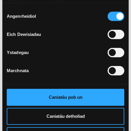
ddefnyddio eu gwasanaethau.
Cymryd hanes clinigol
Dewis
Rheoli claf â mân salwch
Angenrheidiol
Caniatâd
Perfformio archwiliad anadlol
Eich Dewisiadau
Ystadegau
Tiwtor
Marchnata
Julie Lunt
Caniatáu pob un
Caniatáu detholiad