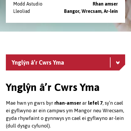
Modd Astudio
Rhan amser
Lleoliad
Bangor, Wrecsam, ⁠Ar-lein
Ynglŷn â’r Cwrs Yma
Ynglŷn â’r Cwrs Yma
Mae hwn yn gwrs byr
rhan-amser
ar
lefel 7
, sy’n cael
ei gyflwyno ar ein campws ym Mangor neu Wrecsam,
gyda rhywfaint o gynnwys yn cael ei gyflwyno ar-lein
(dull dysgu cyfunol).