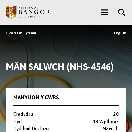
Neidio
Main
i’r
Prif
Menu
Gynnwys
Pori Ein Cyrsiau
English
Breadcrumb
MÂN SALWCH (NHS-4546)
MANYLION Y CWRS
Credydau
20
Hyd
13 Wythnos
Dyddiad Dechrau
Mawrth