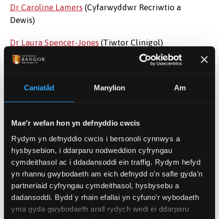
Dr Caroline Lamers
(Cyfarwyddwr Recriwtio a
Dewis)
Dr Laura Spencer-Jones
(Tiwtor Clinigol)
Gwybodaeth am y Rhaglen
Caniatâd
Manylion
Am
Athroniaeth y Rhaglen
Mae'r wefan hon yn defnyddio cwcis
Rydym yn defnyddio cwcis i bersonoli cynnwys a
Staff y Rhaglen yn nhrefn yr wyddor
hysbysebion, i ddarparu nodweddion cyfryngau
cymdeithasol ac i ddadansoddi ein traffig. Rydym hefyd
yn rhannu gwybodaeth am eich defnydd o’n safle gyda’n
Adran nesaf:
Cynnwys y Cwrs
partneriaid cyfryngau cymdeithasol, hysbysebu a
dadansoddi. Bydd y rhain efallai yn cyfuno’r wybodaeth
yma gyda gwybodaeth arall rydych wedi ei ddarparu
Gwnewch gais yma...