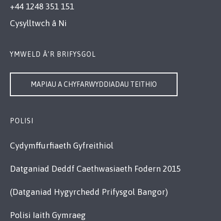
+44 1248 351 151
Cysylltwch â Ni
YMWELD Â’R BRIFYSGOL
MAPIAU A CHYFARWYDDIADAU TEITHIO
POLISI
Cydymffurfiaeth Gyfreithiol
Datganiad Deddf Caethwasiaeth Fodern 2015
(Datganiad Hygyrchedd Prifysgol Bangor)
Polisi Iaith Gymraeg