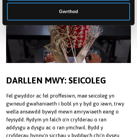
Gwrthod
DARLLEN MWY: SEICOLEG
Fel gwyddor ac fel proffesiwn, mae seicoleg yn
gwneud gwahaniaeth i bobl yn y byd go iawn, trwy
wella ansawdd bywyd mewn amrywiaeth eang o
feysydd. Rydym yn falch o'n cryfderau o ran
addysgu a dysgu ac o ran ymchwil. Bydd y
cryfderau hynny'n sicrhau y byddwch chi'n dysgu