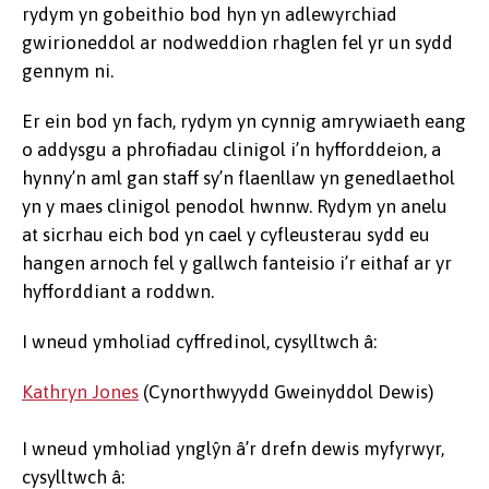
rydym yn gobeithio bod hyn yn adlewyrchiad
gwirioneddol ar nodweddion rhaglen fel yr un sydd
gennym ni.
Er ein bod yn fach, rydym yn cynnig amrywiaeth eang
o addysgu a phrofiadau clinigol i’n hyfforddeion, a
hynny’n aml gan staff sy’n flaenllaw yn genedlaethol
yn y maes clinigol penodol hwnnw. Rydym yn anelu
at sicrhau eich bod yn cael y cyfleusterau sydd eu
hangen arnoch fel y gallwch fanteisio i’r eithaf ar yr
hyfforddiant a roddwn.
I wneud ymholiad cyffredinol, cysylltwch â:
Kathryn Jones
(Cynorthwyydd Gweinyddol Dewis)
I wneud ymholiad ynglŷn â’r drefn dewis myfyrwyr,
cysylltwch â: