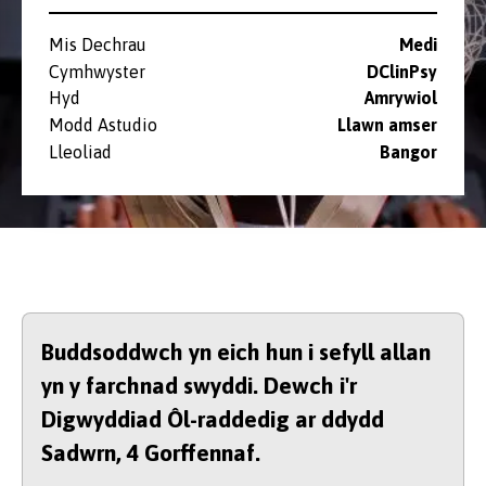
Mis Dechrau
Medi
Cymhwyster
DClinPsy
Hyd
Amrywiol
Modd Astudio
Llawn amser
Lleoliad
Bangor
Buddsoddwch yn eich hun i sefyll allan
yn y farchnad swyddi. Dewch i'r
Digwyddiad Ôl-raddedig ar ddydd
Sadwrn, 4 Gorffennaf.