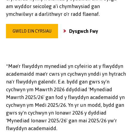
am wyddor seicoleg a'i chymhwysiad gan
ymchwilwyr a darlithwyr o'r radd flaenaf.
Dysgwch Fwy
GWELD EIN CYRSIAU
*Mae'r flwyddyn mynediad yn cyfeirio at y flwyddyn
academaidd mae'r cwrs yn cychwyn ynddi yn hytrach
na'r flwyddyn galendr. E.e. bydd gan gwrs sy'n
cychwyn ym Mawrth 2026 ddyddiad 'Mynediad
Mawrth 2025/26' gan fod y flwyddyn academaidd yn
cychwyn ym Medi 2025/26. Yn yr un modd, bydd gan
gwrs sy'n cychwyn yn Ionawr 2026 y dyddiad
'Mynediad Ionawr 2025/26' gan mai 2025/26 yw'r
flwyddyn academaidd.