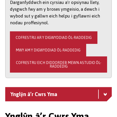
Darganfyddwch ein cyrsiau a'r opsiynau llety,
dysgwch fwy am y broses ymgeisio, a dewch i
wybod sut y gallwn eich helpu i gyflawni eich
nodau proffesiynol.
COFRESTRU AR Y DIGWYDDIAD ÔL-RADDEDIG
MWY AM Y DIGWYDDIAD ÔL-RADDEDIG
COFRESTRU EICH DIDDORDEB MEWN ASTUDIO ÔL-
RADDEDIG
Ynglŷn â’r Cwrs Yma
Ynglŷn â’r Cwrs Yma