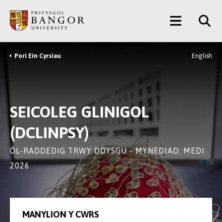
Neidio
Main
i’r
Prif
Menu
Gynnwys
Pori Ein Cyrsiau
English
Breadcrumb
SEICOLEG GLINIGOL
(DCLINPSY)
ÔL-RADDEDIG TRWY DDYSGU - MYNEDIAD: MEDI
2026
MANYLION Y CWRS