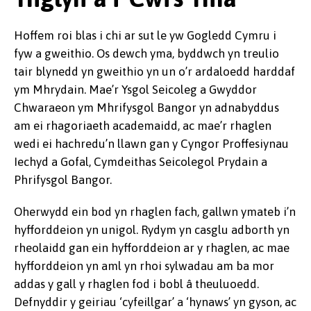
Hoffem roi blas i chi ar sut le yw Gogledd Cymru i
fyw a gweithio. Os dewch yma, byddwch yn treulio
tair blynedd yn gweithio yn un o’r ardaloedd harddaf
ym Mhrydain. Mae’r Ysgol Seicoleg a Gwyddor
Chwaraeon ym Mhrifysgol Bangor yn adnabyddus
am ei rhagoriaeth academaidd, ac mae’r rhaglen
wedi ei hachredu’n llawn gan y Cyngor Proffesiynau
Iechyd a Gofal, Cymdeithas Seicolegol Prydain a
Phrifysgol Bangor.
Oherwydd ein bod yn rhaglen fach, gallwn ymateb i’n
hyfforddeion yn unigol. Rydym yn casglu adborth yn
rheolaidd gan ein hyfforddeion ar y rhaglen, ac mae
hyfforddeion yn aml yn rhoi sylwadau am ba mor
addas y gall y rhaglen fod i bobl â theuluoedd.
Defnyddir y geiriau ‘cyfeillgar’ a ‘hynaws’ yn gyson, ac