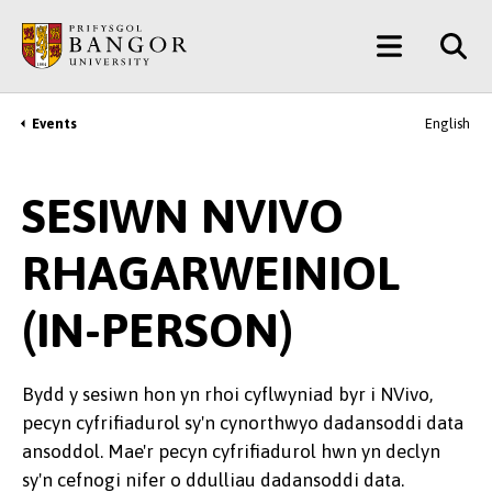
Neidio
Main
i’r
Prif
Menu
Gynnwys
Events
English
Breadcrumb
SESIWN NVIVO
RHAGARWEINIOL
(IN-PERSON)
Bydd y sesiwn hon yn rhoi cyflwyniad byr i NVivo,
pecyn cyfrifiadurol sy'n cynorthwyo dadansoddi data
ansoddol. Mae'r pecyn cyfrifiadurol hwn yn declyn
sy'n cefnogi nifer o ddulliau dadansoddi data.