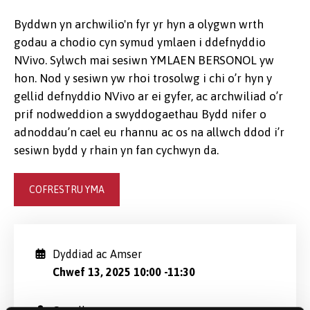
Byddwn yn archwilio'n fyr yr hyn a olygwn wrth
godau a chodio cyn symud ymlaen i ddefnyddio
NVivo. Sylwch mai sesiwn YMLAEN BERSONOL yw
hon. Nod y sesiwn yw rhoi trosolwg i chi o’r hyn y
gellid defnyddio NVivo ar ei gyfer, ac archwiliad o’r
prif nodweddion a swyddogaethau Bydd nifer o
adnoddau’n cael eu rhannu ac os na allwch ddod i’r
sesiwn bydd y rhain yn fan cychwyn da.
COFRESTRU YMA
Dyddiad ac Amser
Chwef 13, 2025 10:00
-
11:30