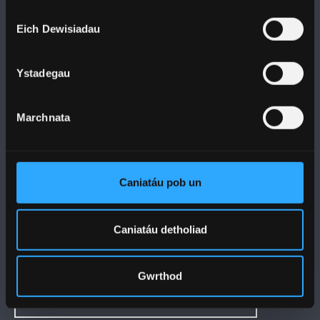
DILYNWCH NI
Eich Dewisiadau
Ystadegau
Marchnata
PRIFYSGOL BANGOR
Bangor, Gwynedd, LL57 2DG, UK
Caniatáu pob un
+44 1248 351 151
Cysylltwch â Ni
Caniatáu detholiad
YMWELD Â’R BRIFYSGOL
Gwrthod
MAPIAU A CHYFARWYDDIADAU TEITHIO