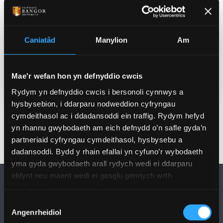
Cyswllt
Doctoral School
pgr@bangor.ac.uk
Caniatâd
Manylion
Am
Lleoliad
Venue details will be emailed nearer to the
Mae'r wefan hon yn defnyddio cwcis
date
Rydym yn defnyddio cwcis i bersonoli cynnwys a
hysbysebion, i ddarparu nodweddion cyfryngau
cymdeithasol ac i ddadansoddi ein traffig. Rydym hefyd
yn rhannu gwybodaeth am eich defnydd o’n safle gyda’n
partneriaid cyfryngau cymdeithasol, hysbysebu a
dadansoddi. Bydd y rhain efallai yn cyfuno’r wybodaeth
yma gyda gwybodaeth arall rydych wedi ei ddarparu
iddynt neu maent wedi ei gasglu gennych wrth
ddefnyddio eu gwasanaethau.
Dewis
Angenrheidiol
Caniatâd