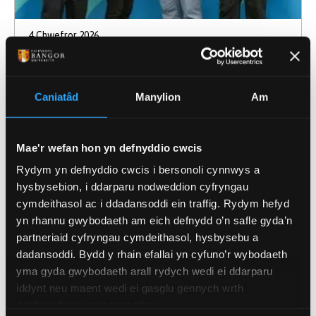
4 Chwefror 2026
Cynghrair Trydyddol Gogledd Cymru yn
sicrhau £803k er mwyn cryfhau llwybrau i
Caniatâd
Manylion
Am
ddysgwyr a sgiliau ar draws y rhanbarth
Mae'r wefan hon yn defnyddio cwcis
Rydym yn defnyddio cwcis i bersonoli cynnwys a
hysbysebion, i ddarparu nodweddion cyfryngau
cymdeithasol ac i ddadansoddi ein traffig. Rydym hefyd
yn rhannu gwybodaeth am eich defnydd o’n safle gyda’n
partneriaid cyfryngau cymdeithasol, hysbysebu a
dadansoddi. Bydd y rhain efallai yn cyfuno’r wybodaeth
yma gyda gwybodaeth arall rydych wedi ei ddarparu
iddynt neu maent wedi ei gasglu gennych wrth
ddefnyddio eu gwasanaethau.