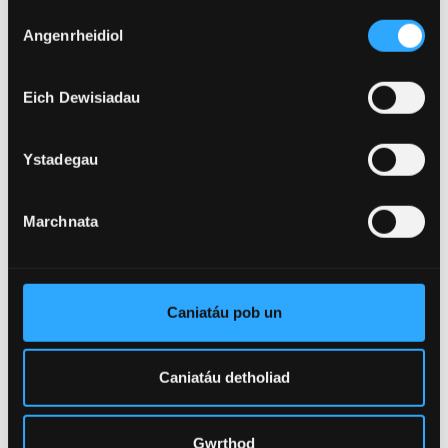
Dewis
Angenrheidiol
Caniatâd
3 Chwefror 2026
Prifysgol Bangor ymhlith 400 Prifysgol
Eich Dewisiadau
Gorau’r Byd yn ôl TIME
Ystadegau
Marchnata
Caniatáu pob un
Caniatáu detholiad
Gwrthod