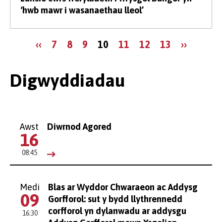
‘hwb mawr i wasanaethau lleol’
Tudaleniad
Tudalen
Page
Page
Page
Tudalen
Page
Page
Page
Tudalen
‹‹
7
8
9
10
11
12
13
››
flaenorol
gyfredol
nesaf
Digwyddiadau
Awst
Diwrnod Agored
16
08:45
Medi
Blas ar Wyddor Chwaraeon ac Addysg
09
Gorfforol: sut y bydd llythrennedd
corfforol yn dylanwadu ar addysgu
16:30