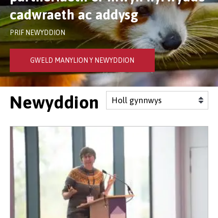
cadwraeth ac addysg
PRIF NEWYDDION
GWELD MANYLION Y NEWYDDION
Newyddion