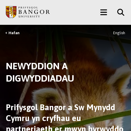
Neidio
Main
i’r
Prif
Menu
Gynnwys
Hafan
English
Breadcrumb
NEWYDDION A
DIGWYDDIADAU
Prifysgol Bangor a Sw Mynydd
Cymru yn cryfhau eu
partneriaeth er mwyn hyrwyddo