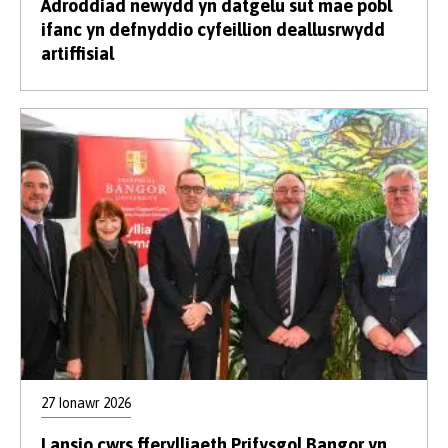
Adroddiad newydd yn datgelu sut mae pobl
ifanc yn defnyddio cyfeillion deallusrwydd
artiffisial
27 Ionawr 2026
Lansio cwrs fferylliaeth Prifysgol Bangor yn