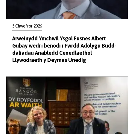
5 Chwefror 2026
Arweinydd Ymchwil Ysgol Fusnes Albert
Gubay wedi'i benodi i Fwrdd Adolygu Budd-
daliadau Anabledd Cenedlaethol
Llywodraeth y Deyrnas Unedig