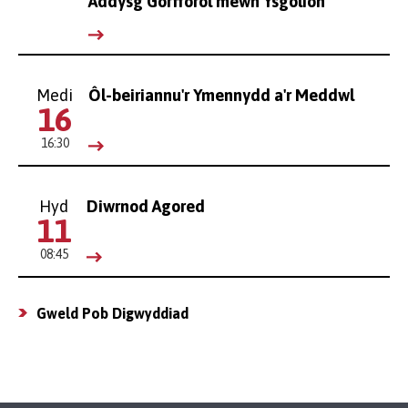
Addysg Gorfforol mewn Ysgolion
Medi
Ôl-beiriannu'r Ymennydd a'r Meddwl
16
16:30
Hyd
Diwrnod Agored
11
08:45
Gweld Pob Digwyddiad