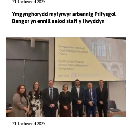
21 Tachwedd 2025
Ymgynghorydd myfyrwyr arbennig Prifysgol
Bangor yn ennill aelod staff y flwyddyn
21 Tachwedd 2025