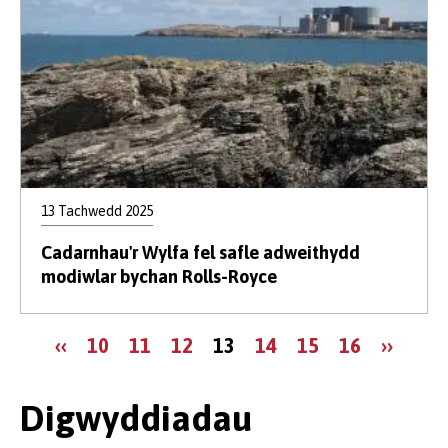
13 Tachwedd 2025
Cadarnhau'r Wylfa fel safle adweithydd
modiwlar bychan Rolls-Royce
Tudaleniad
Tudalen
Page
Page
Page
Tudalen
Page
Page
Page
Tudale
‹‹
10
11
12
13
14
15
16
››
flaenorol
gyfredol
nesaf
Digwyddiadau