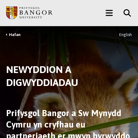
Neidio
Main
i’r
Prif
Menu
Gynnwys
Hafan
English
Breadcrumb
NEWYDDION A
DIGWYDDIADAU
Prifysgol Bangor a Sw Mynydd
Cymru yn cryfhau eu
partneriaeth er mwyn hyrwyddo