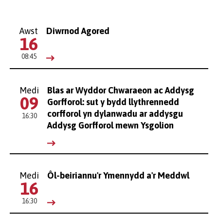
Awst
Diwrnod Agored
16
08:45
Medi
Blas ar Wyddor Chwaraeon ac Addysg
09
Gorfforol: sut y bydd llythrennedd
corfforol yn dylanwadu ar addysgu
16:30
Addysg Gorfforol mewn Ysgolion
Medi
Ôl-beiriannu'r Ymennydd a'r Meddwl
16
16:30