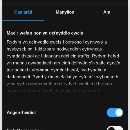
Caniatâd
Manylion
Am
Mae'r wefan hon yn defnyddio cwcis
Rydym yn defnyddio cwcis i bersonoli cynnwys a
hysbysebion, i ddarparu nodweddion cyfryngau
cymdeithasol ac i ddadansoddi ein traffig. Rydym hefyd
yn rhannu gwybodaeth am eich defnydd o’n safle gyda’n
partneriaid cyfryngau cymdeithasol, hysbysebu a
dadansoddi. Bydd y rhain efallai yn cyfuno’r wybodaeth
yma gyda gwybodaeth arall rydych wedi ei ddarparu
iddynt neu maent wedi ei gasglu gennych wrth
20 Tachwedd 2025
ddefnyddio eu gwasanaethau.
Cefnogaeth eang ymhlith aelodau
Dewis
sefydliadau natur i ladd ceirw gwyllt
Angenrheidiol
Caniatâd