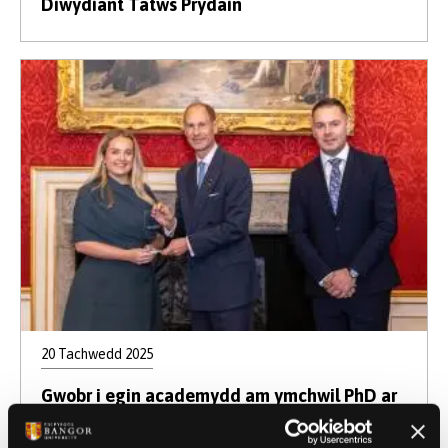
Diwydiant Tatws Prydain
20 Tachwedd 2025
Gwobr i egin academydd am ymchwil PhD ar
brofiad athletwyr byddar