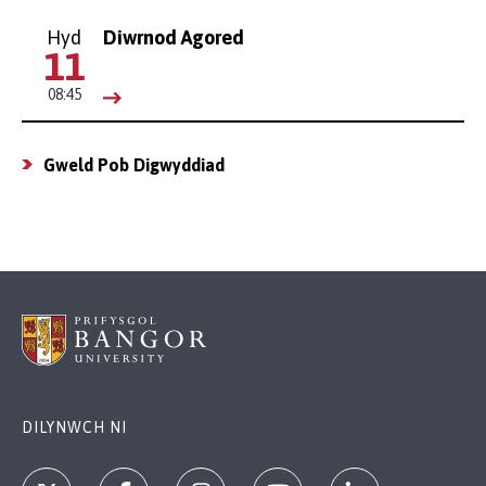
Hyd
Diwrnod Agored
11
08:45
Gweld Pob Digwyddiad
DILYNWCH NI