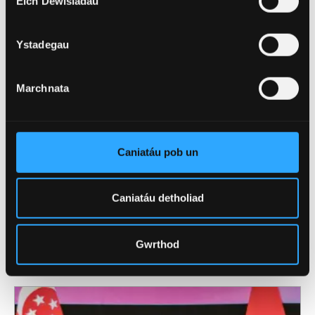
Eich Dewisiadau
Ystadegau
Marchnata
Caniatáu pob un
Caniatáu detholiad
19 Tachwedd 2025
Pam ei bod hi'n hanfodol i fonitro dŵr er
Gwrthod
mwyn iechyd y cyhoedd