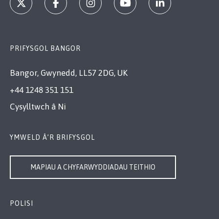
PRIFYSGOL BANGOR
Bangor, Gwynedd, LL57 2DG, UK
+44 1248 351 151
Cysylltwch â Ni
YMWELD Â’R BRIFYSGOL
MAPIAU A CHYFARWYDDIADAU TEITHIO
POLISI