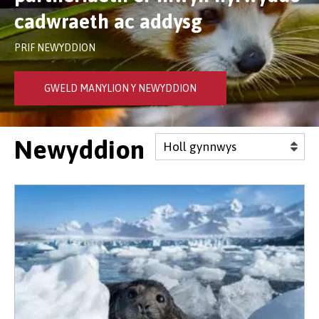
cadwraeth ac addysg
PRIF NEWYDDION
GWELD MANYLION Y NEWYDDION
Newyddion