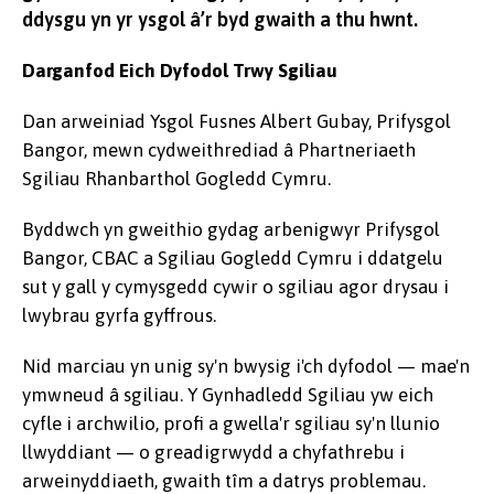
ddysgu yn yr ysgol â’r byd gwaith a thu hwnt.
Darganfod Eich Dyfodol Trwy Sgiliau
Dan arweiniad Ysgol Fusnes Albert Gubay, Prifysgol
Bangor, mewn cydweithrediad â Phartneriaeth
Sgiliau Rhanbarthol Gogledd Cymru.
Byddwch yn gweithio gydag arbenigwyr Prifysgol
Bangor, CBAC a Sgiliau Gogledd Cymru i ddatgelu
sut y gall y cymysgedd cywir o sgiliau agor drysau i
lwybrau gyrfa gyffrous.
Nid marciau yn unig sy'n bwysig i'ch dyfodol — mae'n
ymwneud â sgiliau. Y Gynhadledd Sgiliau yw eich
cyfle i archwilio, profi a gwella'r sgiliau sy'n llunio
llwyddiant — o greadigrwydd a chyfathrebu i
arweinyddiaeth, gwaith tîm a datrys problemau.