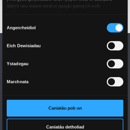
iddynt neu maent wedi ei gasglu gennych wrth
ddefnyddio eu gwasanaethau.
Dewis
Angenrheidiol
Caniatâd
Eich Dewisiadau
Ystadegau
DILYNWCH NI
Marchnata
Caniatáu pob un
PRIFYSGOL BANGOR
Caniatáu detholiad