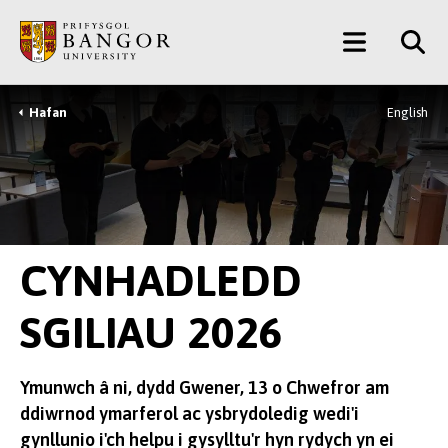
Neidio
Main
i’r
Prif
Menu
Gynnwys
Hafan
English
Breadcrumb
CYNHADLEDD
SGILIAU 2026
Ymunwch â ni, dydd Gwener, 13 o Chwefror am
ddiwrnod ymarferol ac ysbrydoledig wedi'i
gynllunio i'ch helpu i gysylltu'r hyn rydych yn ei