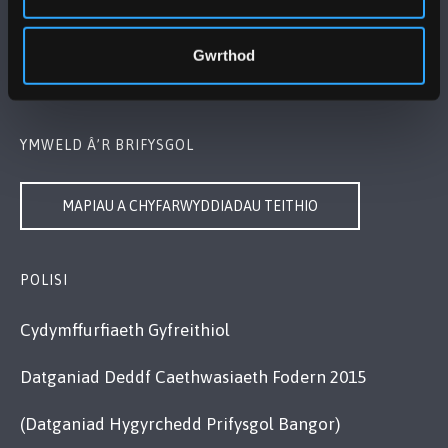
Bangor, Gwynedd, LL57 2DG, UK
+44 1248 351 151
Gwrthod
Cysylltwch â Ni
YMWELD Â’R BRIFYSGOL
MAPIAU A CHYFARWYDDIADAU TEITHIO
POLISI
Cydymffurfiaeth Gyfreithiol
Datganiad Deddf Caethwasiaeth Fodern 2015
(Datganiad Hygyrchedd Prifysgol Bangor)