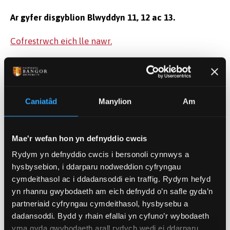
Ar gyfer disgyblion Blwyddyn 11, 12 ac 13.
Cofrestrwch eich lle nawr.
Dyddiad ac Amser
Chwef 13, 2026 10:00
-
14:00
Caniatâd
Manylion
Am
Cyswllt
outreach@bangor.ac.uk
Mae'r wefan hon yn defnyddio cwcis
Rydym yn defnyddio cwcis i bersonoli cynnwys a
hysbysebion, i ddarparu nodweddion cyfryngau
Lleoliad
cymdeithasol ac i ddadansoddi ein traffig. Rydym hefyd
Ysgol Fusnes Albert Gubay, Prifysgol
yn rhannu gwybodaeth am eich defnydd o’n safle gyda’n
Bangor
partneriaid cyfryngau cymdeithasol, hysbysebu a
dadansoddi. Bydd y rhain efallai yn cyfuno’r wybodaeth
COFRESTRU YMA
yma gyda gwybodaeth arall rydych wedi ei ddarparu