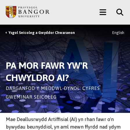
Neidio
Main
i’r
Prif
Menu
Gynnwys
Ysgol Seicoleg a Gwyddor Chwaraeon
English
Breadcrumb
PA MOR FAWR YW'R
CHWYLDRO AI?
DARGANFOD Y MEDDWL DYNOL: CYFRES
GWEMINAR SEICOLEG
Mae Deallusrwydd Artiffisial (AI) yn rhan fawr o'n
bywydau beunyddiol, yn aml mewn ffyrdd nad ydym