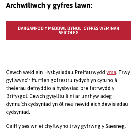
Archwiliwch y gyfres lawn:
DARGANFOD Y MEDDWL DYNOL: CYFRES WEMINAR
SEICOLEG
Cewch weld ein Hysbysiadau Preifatrwydd
yma
. Trwy
gyflwyno'r ffurflen gofrestru rydych yn cytuno â
thelerau defnyddio a hysbysiad preifatrwydd y
Brifysgol. Cewch gysylltu â ni ar unrhyw adeg i
dynnu'ch cydsyniad yn ôl neu newid eich dewisiadau
cydsyniad.
Caiff y sesiwn ei chyflwyno trwy gyfrwng y Saesneg.