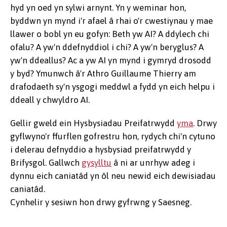
hyd yn oed yn sylwi arnynt. Yn y weminar hon,
byddwn yn mynd i'r afael â rhai o'r cwestiynau y mae
llawer o bobl yn eu gofyn: Beth yw AI? A ddylech chi
ofalu? A yw'n ddefnyddiol i chi? A yw'n beryglus? A
yw'n ddeallus? Ac a yw AI yn mynd i gymryd drosodd
y byd? Ymunwch â'r Athro Guillaume Thierry am
drafodaeth sy'n ysgogi meddwl a fydd yn eich helpu i
ddeall y chwyldro AI.
Gellir gweld ein Hysbysiadau Preifatrwydd
yma
. Drwy
gyflwyno'r ffurflen gofrestru hon, rydych chi'n cytuno
i delerau defnyddio a hysbysiad preifatrwydd y
Brifysgol. Gallwch
gysylltu
â ni ar unrhyw adeg i
dynnu eich caniatâd yn ôl neu newid eich dewisiadau
caniatâd.
Cynhelir y sesiwn hon drwy gyfrwng y Saesneg.