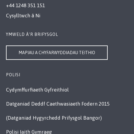
+44 1248 351 151
Cysylltwch â Ni
YMWELD Â’R BRIFYSGOL
MAPIAU A CHYFARWYDDIADAU TEITHIO
POLISI
Cydymffurfiaeth Gyfreithiol
Datganiad Deddf Caethwasiaeth Fodern 2015
(Datganiad Hygyrchedd Prifysgol Bangor)
Polisi Iaith Gymraeg