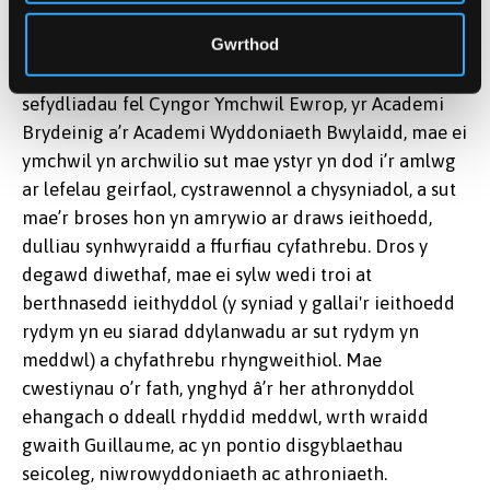
olrhain llygaid a niwroddelweddu, mae Guillaume yn
Gwrthod
archwilio sut mae'r ymennydd yn adeiladu
cynrychioliadau ystyrlon o'r byd. Gyda chyllid gan
sefydliadau fel Cyngor Ymchwil Ewrop, yr Academi
Brydeinig a’r Academi Wyddoniaeth Bwylaidd, mae ei
ymchwil yn archwilio sut mae ystyr yn dod i’r amlwg
ar lefelau geirfaol, cystrawennol a chysyniadol, a sut
mae’r broses hon yn amrywio ar draws ieithoedd,
dulliau synhwyraidd a ffurfiau cyfathrebu. Dros y
degawd diwethaf, mae ei sylw wedi troi at
berthnasedd ieithyddol (y syniad y gallai'r ieithoedd
rydym yn eu siarad ddylanwadu ar sut rydym yn
meddwl) a chyfathrebu rhyngweithiol. Mae
cwestiynau o’r fath, ynghyd â’r her athronyddol
ehangach o ddeall rhyddid meddwl, wrth wraidd
gwaith Guillaume, ac yn pontio disgyblaethau
seicoleg, niwrowyddoniaeth ac athroniaeth.