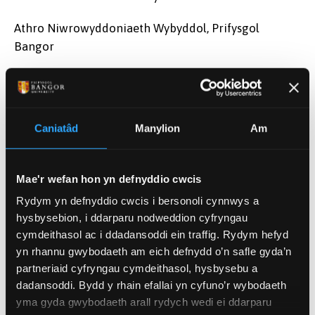
Athro Niwrowyddoniaeth Wybyddol, Prifysgol
Bangor
Sut
mae'r
Caniatâd
Manylion
Am
Mae'r wefan hon yn defnyddio cwcis
Rydym yn defnyddio cwcis i bersonoli cynnwys a
hysbysebion, i ddarparu nodweddion cyfryngau
cymdeithasol ac i ddadansoddi ein traffig. Rydym hefyd
yn rhannu gwybodaeth am eich defnydd o’n safle gyda’n
partneriaid cyfryngau cymdeithasol, hysbysebu a
dadansoddi. Bydd y rhain efallai yn cyfuno’r wybodaeth
yma gyda gwybodaeth arall rydych wedi ei ddarparu