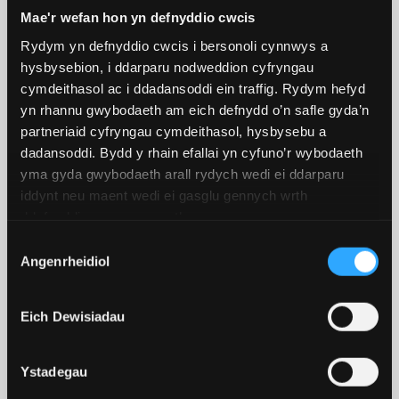
Mae'r wefan hon yn defnyddio cwcis
Rydym yn defnyddio cwcis i bersonoli cynnwys a
hysbysebion, i ddarparu nodweddion cyfryngau
cymdeithasol ac i ddadansoddi ein traffig. Rydym hefyd
CYNADLEDDAU,
yn rhannu gwybodaeth am eich defnydd o’n safle gyda’n
partneriaid cyfryngau cymdeithasol, hysbysebu a
DIGWYDDIADAU A LLOGI
dadansoddi. Bydd y rhain efallai yn cyfuno’r wybodaeth
YSTAFELLOEDD
yma gyda gwybodaeth arall rydych wedi ei ddarparu
iddynt neu maent wedi ei gasglu gennych wrth
Yma yn Y Ganolfan Rheolaeth, rydym yn darparu’r
ddefnyddio eu gwasanaethau.
gefnlen berffaith ar gyfer unrhyw gyfarfod,
Dewis
cynhadledd neu ddigwyddiad corfforaethol. Mae
Angenrheidiol
Caniatâd
ein tîm arlwyo a digwyddiadau mewnol yn cynnig
pecynnau pwrpasol sy’n addas i bawb - o ginio
Eich Dewisiadau
preifat ar gyfer prydau gweithredol i
ddigwyddiadau gyda’r nos.
Ystadegau
Mae ein hamrywiaeth o ystafelloedd cyfarfod a