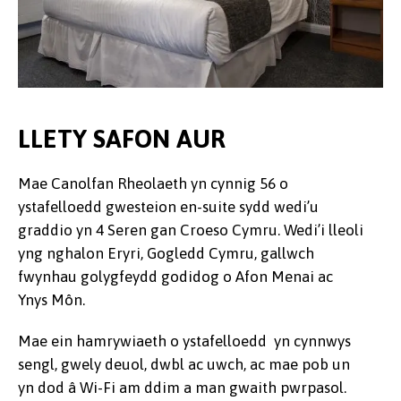
LLETY SAFON AUR
Mae Canolfan Rheolaeth yn cynnig 56 o
ystafelloedd gwesteion en-suite sydd wedi’u
graddio yn 4 Seren gan Croeso Cymru. Wedi’i lleoli
yng nghalon Eryri, Gogledd Cymru, gallwch
fwynhau golygfeydd godidog o Afon Menai ac
Ynys Môn.
Mae ein hamrywiaeth o ystafelloedd yn cynnwys
sengl, gwely deuol, dwbl ac uwch, ac mae pob un
yn dod â Wi-Fi am ddim a man gwaith pwrpasol.