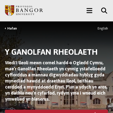
Neidio
Main
i’r
Prif
Menu
Gynnwys
Hafan
English
Breadcrumb
Y GANOLFAN RHEOLAETH
Wedi'i lleoli mewn cornel hardd o Ogledd Cymru,
mae’r Ganolfan Rheolaeth yn cynnig ystafelloedd
cyfforddus a mannau digwyddiadau hyblyg gyda
mynediad hawdd at draethau lleol, teithiau
cerdded a mynyddoedd Eryri. P’un a ydych yn aros,
yn dathlu neu’n cyfarfod, rydym yma i wneud eich
ymweliad yn bleserus.