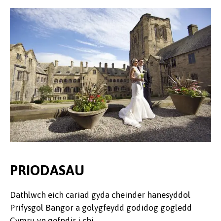
PRIODASAU
Dathlwch eich cariad gyda cheinder hanesyddol
Prifysgol Bangor a golygfeydd godidog gogledd
Cymru yn gefndir i chi.