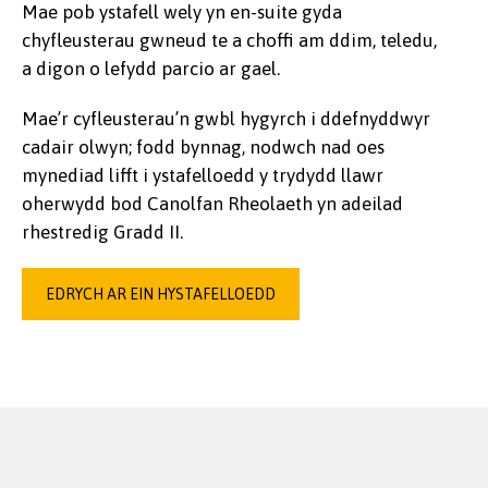
Mae pob ystafell wely yn en-suite gyda
chyfleusterau gwneud te a choffi am ddim, teledu,
a digon o lefydd parcio ar gael.
Mae’r cyfleusterau’n gwbl hygyrch i ddefnyddwyr
cadair olwyn; fodd bynnag, nodwch nad oes
mynediad lifft i ystafelloedd y trydydd llawr
oherwydd bod Canolfan Rheolaeth yn adeilad
rhestredig Gradd II.
EDRYCH AR EIN HYSTAFELLOEDD