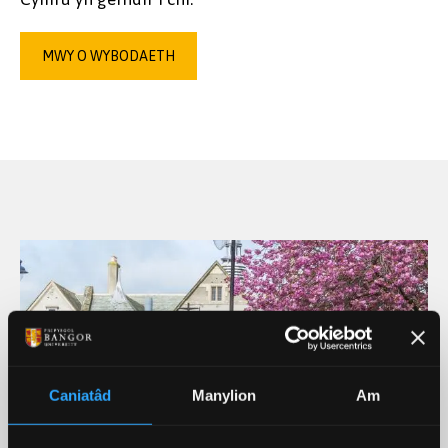
MWY O WYBODAETH
Caniatâd
Manylion
Am