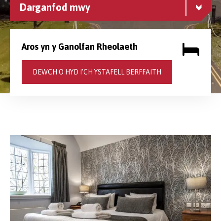
Darganfod mwy
Aros yn y Ganolfan Rheolaeth
DEWCH O HYD I'CH YSTAFELL BERFFAITH