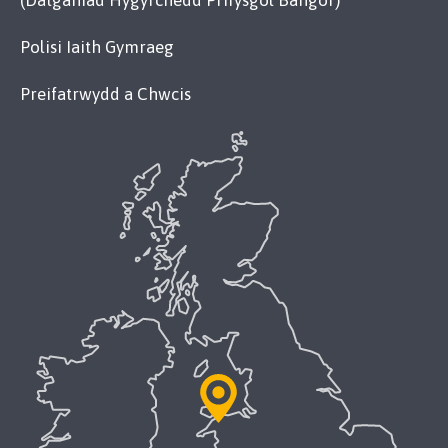
(Datganiad Hygyrchedd Prifysgol Bangor)
Polisi Iaith Gymraeg
Preifatrwydd a Chwcis