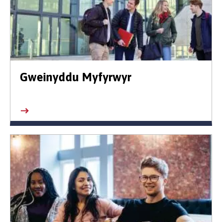
Gweinyddu Myfyrwyr