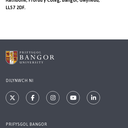
Rathbone, Ffordd y Coleg, Bangor, Gwynedd,
LL57 2DF.
DILYNWCH NI
PRIFYSGOL BANGOR