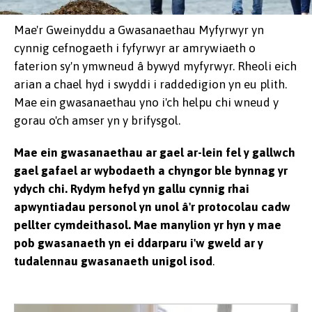
Mae'r Gweinyddu a Gwasanaethau Myfyrwyr yn
cynnig cefnogaeth i fyfyrwyr ar amrywiaeth o
faterion sy'n ymwneud â bywyd myfyrwyr. Rheoli eich
arian a chael hyd i swyddi i raddedigion yn eu plith.
Mae ein gwasanaethau yno i'ch helpu chi wneud y
gorau o'ch amser yn y brifysgol.
Mae ein gwasanaethau ar gael ar-lein fel y gallwch
gael gafael ar wybodaeth a chyngor ble bynnag yr
ydych chi. Rydym hefyd yn gallu cynnig rhai
apwyntiadau personol yn unol â'r protocolau cadw
pellter cymdeithasol. Mae manylion yr hyn y mae
pob gwasanaeth yn ei ddarparu i'w gweld ar y
tudalennau gwasanaeth unigol isod
.