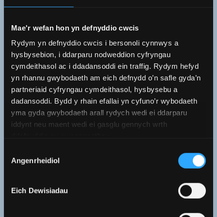
Mae'r wefan hon yn defnyddio cwcis
Rydym yn defnyddio cwcis i bersonoli cynnwys a
hysbysebion, i ddarparu nodweddion cyfryngau
AMDANOM NI
cymdeithasol ac i ddadansoddi ein traffig. Rydym hefyd
yn rhannu gwybodaeth am eich defnydd o’n safle gyda’n
Ein nod yw galluogi myfyrwyr i drosglwyddo'n
partneriaid cyfryngau cymdeithasol, hysbysebu a
dadansoddi. Bydd y rhain efallai yn cyfuno’r wybodaeth
llwyddiannus i addysg uwch, er mwyn cyflawni eu
yma gyda gwybodaeth arall rydych wedi ei ddarparu
potensial academaidd a datblygu'r sgiliau a'r
iddynt neu maent wedi ei gasglu gennych wrth
wybodaeth iddynt fod yn llwyddiannus yn eu
ddefnyddio eu gwasanaethau.
dewis gyrfa.
Dewis
Angenrheidiol
Caniatâd
DARGANFOD MWY
Eich Dewisiadau