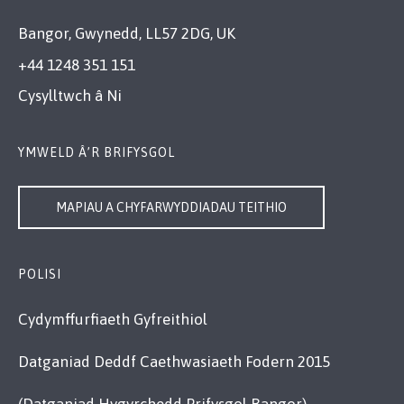
Bangor, Gwynedd, LL57 2DG, UK
+44 1248 351 151
Cysylltwch â Ni
YMWELD Â’R BRIFYSGOL
MAPIAU A CHYFARWYDDIADAU TEITHIO
POLISI
Cydymffurfiaeth Gyfreithiol
Datganiad Deddf Caethwasiaeth Fodern 2015