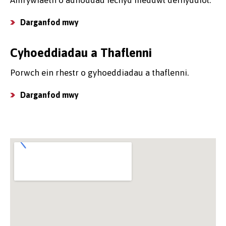
Amrywiaeth o adnoddau iechyd meddwl defnyddiol.
Darganfod mwy
Cyhoeddiadau a Thaflenni
Porwch ein rhestr o gyhoeddiadau a thaflenni.
Darganfod mwy