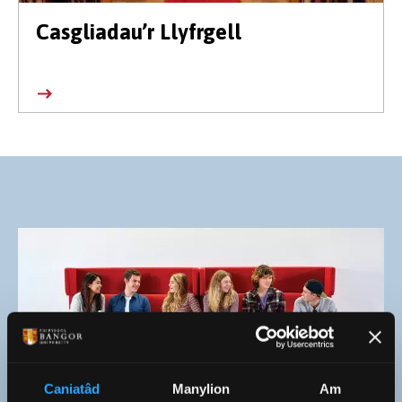
Casgliadau’r Llyfrgell
Caniatâd
Manylion
Am