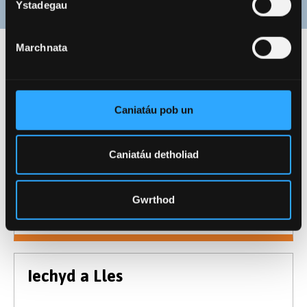
Ystadegau
Marchnata
Canolfan Access
Caniatáu pob un
Caniatáu detholiad
Myfyrwyr Sydd Wedi Gadael Gofal
Gwrthod
Iechyd a Lles