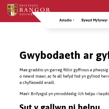
Sgipiwch
i’r
Main
prif
Astudio
Bywyd Myfyrwyr
gynnwys
Menu
Breadcrumb
Gwybodaeth ar gy
Mae graddio yn garreg filltir gyffrous a phwysi
o newid mawr, ac fe all hefyd fod yn gyfnod heri
a chyfleoedd eraill.
Mae'r Brifysgol yn ymroddedig i'ch helpu i lwyd
Sut y gallwn ni helpu