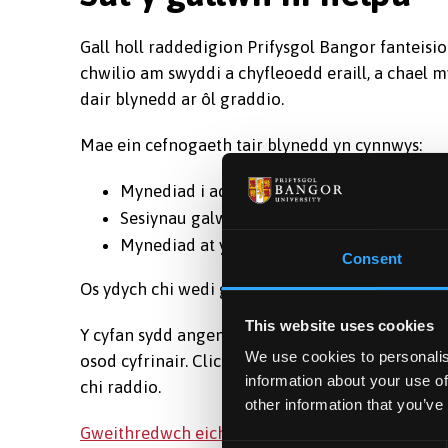
Gall holl raddedigion Prifysgol Bangor fanteisio 
chwilio am swyddi a chyfleoedd eraill, a chael
dair blynedd ar ôl graddio.
Mae ein cefnogaeth tair blynedd yn cynnwys:
Mynediad i adnoddau gyrfaol a platfforma
Sesiynau galw heibio gyda Ymgynghorwyr
Mynediad at ystod eang o gyfleoedd gwait
Consent
Os ydych chi wedi graddio o Brifysgol Bangor - 
This website uses cookies
Y cyfan sydd angen i chi ei wneud i barhau / ail
We use cookies to personalis
osod cyfrinair. Cliciwch ar y cyswllt a rhowch y 
information about your use of
chi raddio.
other information that you’ve
Gweithredwch eich Cyfrif Graddio