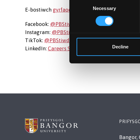
Consent
Necessary
Selection
E-bostiwch
g
yrfaoedd@bangor.ac.uk
am fwy o 
Facebook:
@PBStiwdioGyrfaoedd
/
@BUCareers
Instagram:
@PBStiwdioGyrfaoedd
/
@BUCareer
TikTok:
@PBStiwdioGyrfaoedd
/
@BUCareersSt
Decline
LinkedIn:
Careers Studio Bangor University | St
PRIFYSG
Bangor, 