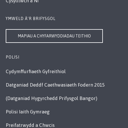
Cysylltwch â Ni
YMWELD Â’R BRIFYSGOL
MAPIAU A CHYFARWYDDIADAU TEITHIO
POLISI
Cydymffurfiaeth Gyfreithiol
Datganiad Deddf Caethwasiaeth Fodern 2015
(Datganiad Hygyrchedd Prifysgol Bangor)
Polisi Iaith Gymraeg
Preifatrwydd a Chwcis