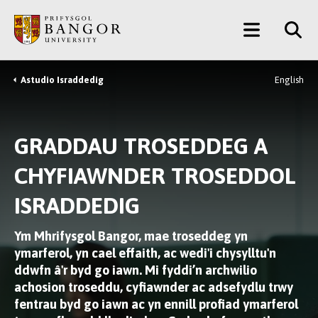
Neidio
Main
i’r
Prif
Menu
Gynnwys
Astudio Israddedig
English
Breadcrumb
GRADDAU TROSEDDEG A
CHYFIAWNDER TROSEDDOL
ISRADDEDIG
Ym Mhrifysgol Bangor, mae troseddeg yn
ymarferol, yn cael effaith, ac wedi'i chysylltu'n
ddwfn â'r byd go iawn. Mi fyddi’n archwilio
achosion troseddu, cyfiawnder ac adsefydlu trwy
fentrau byd go iawn ac yn ennill profiad ymarferol