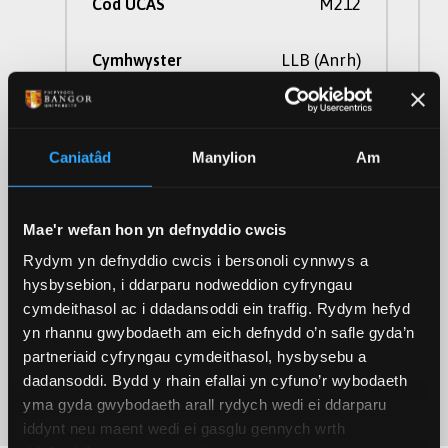
M212
Cod UCAS
LLB (Anrh)
Cymhwyster
3 Blynedd
Hyd
Caniatâd
Manylion
Am
Rhan Amser, Llawn
Modd Astudio
Amser
Mae'r wefan hon yn defnyddio cwcis
Rydym yn defnyddio cwcis i bersonoli cynnwys a
Gweld Cwrs
hysbysebion, i ddarparu nodweddion cyfryngau
cymdeithasol ac i ddadansoddi ein traffig. Rydym hefyd
yn rhannu gwybodaeth am eich defnydd o’n safle gyda’n
partneriaid cyfryngau cymdeithasol, hysbysebu a
(of 6)
1
dadansoddi. Bydd y rhain efallai yn cyfuno’r wybodaeth
yma gyda gwybodaeth arall rydych wedi ei ddarparu
iddynt neu maent wedi ei gasglu gennych wrth