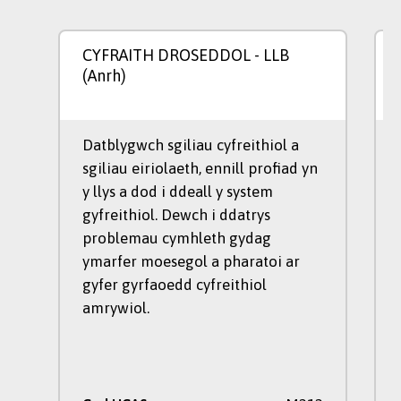
CYFRAITH DROSEDDOL
- LLB
(Anrh)
Datblygwch sgiliau cyfreithiol a
sgiliau eiriolaeth, ennill profiad yn
y llys a dod i ddeall y system
gyfreithiol. Dewch i ddatrys
problemau cymhleth gydag
ymarfer moesegol a pharatoi ar
gyfer gyrfaoedd cyfreithiol
amrywiol.