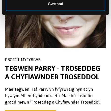
Gwrthod
PROFFIL MYFYRIWR
TEGWEN PARRY - TROSEDDEG
A CHYFIAWNDER TROSEDDOL
Mae Tegwen Haf Parry yn fyfyrwraig h
ŷ
n ac yn
byw ym Mhenrhyndeudraeth. Mae hi'n astudio
gradd mewn 'Troseddeg a Chyfiawnder Troseddol'.