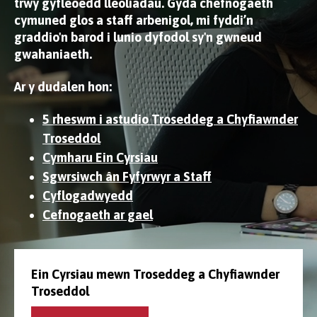
trwy gyfleoedd lleoliadau. Gyda chefnogaeth
cymuned glos a staff arbenigol, mi fyddi’n
graddio'n barod i lunio dyfodol sy'n gwneud
gwahaniaeth.
Ar y dudalen hon:
5 rheswm i astudio Troseddeg a Chyfiawnder
Troseddol
Cymharu Ein Cyrsiau
Sgwrsiwch ân Fyfyrwyr a Staff
Cyflogadwyedd
Cefnogaeth ar gael
Ein Cyrsiau mewn Troseddeg a Chyfiawnder
Troseddol