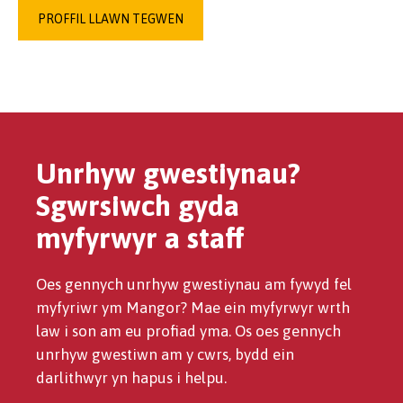
PROFFIL LLAWN TEGWEN
Unrhyw gwestiynau?
Sgwrsiwch gyda
myfyrwyr a staff
Oes gennych unrhyw gwestiynau am fywyd fel
myfyriwr ym Mangor? Mae ein myfyrwyr wrth
law i son am eu profiad yma. Os oes gennych
unrhyw gwestiwn am y cwrs, bydd ein
darlithwyr yn hapus i helpu.