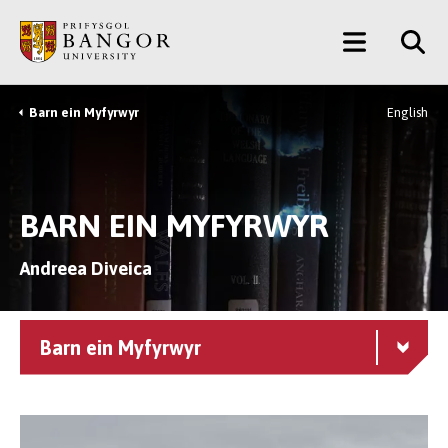
Neidio
Main
i’r
Prif
Menu
Gynnwys
Barn ein Myfyrwyr
English
Breadcrumb
BARN EIN MYFYRWYR
Andreea Diveica
Barn ein Myfyrwyr