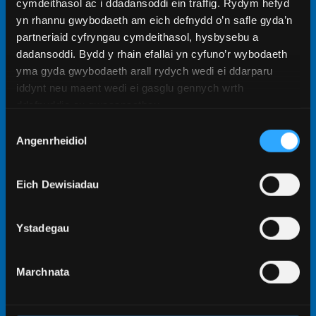
cymdeithasol ac i ddadansoddi ein traffig. Rydym hefyd
yn rhannu gwybodaeth am eich defnydd o’n safle gyda’n
partneriaid cyfryngau cymdeithasol, hysbysebu a
dadansoddi. Bydd y rhain efallai yn cyfuno’r wybodaeth
yma gyda gwybodaeth arall rydych wedi ei ddarparu
iddynt neu maent wedi ei gasglu gennych wrth
ddefnyddio eu gwasanaethau.
Dewis
Angenrheidiol
Caniatâd
Eich Dewisiadau
Ystadegau
Marchnata
Mae’r gweithdai a’r seminarau’n dwyn