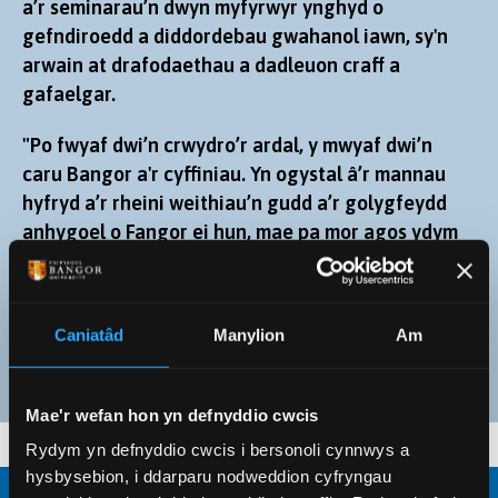
a’r seminarau’n dwyn myfyrwyr ynghyd o
gefndiroedd a diddordebau gwahanol iawn, sy'n
arwain at drafodaethau a dadleuon craff a
gafaelgar.
"Po fwyaf dwi’n crwydro’r ardal, y mwyaf dwi’n
caru Bangor a'r cyffiniau. Yn ogystal â’r mannau
hyfryd a’r rheini weithiau’n gudd a’r golygfeydd
anhygoel o Fangor ei hun, mae pa mor agos ydym
at Barc Cenedlaethol Eryri a'r trefi a'r pentrefi
bach diddorol eraill yn cynnig cyfleoedd lu i
grwydro.”
Caniatâd
Manylion
Am
Mae'r wefan hon yn defnyddio cwcis
Rydym yn defnyddio cwcis i bersonoli cynnwys a
hysbysebion, i ddarparu nodweddion cyfryngau