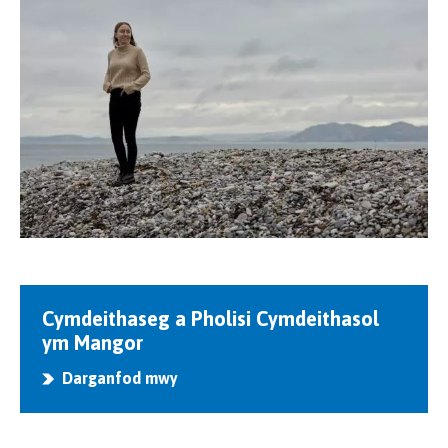
Cymdeithaseg a Pholisi Cymdeithasol
ym Mangor
Darganfod mwy