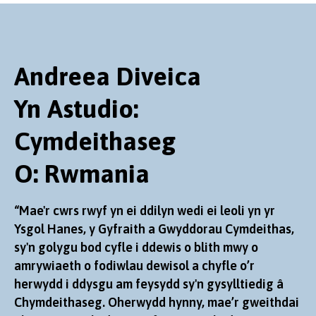
Andreea Diveica
Yn Astudio:
Cymdeithaseg
O: Rwmania
“Mae'r cwrs rwyf yn ei ddilyn wedi ei leoli yn yr
Ysgol Hanes, y Gyfraith a Gwyddorau Cymdeithas,
sy'n golygu bod cyfle i ddewis o blith mwy o
amrywiaeth o fodiwlau dewisol a chyfle o’r
herwydd i ddysgu am feysydd sy'n gysylltiedig â
Chymdeithaseg. Oherwydd hynny, mae’r gweithdai