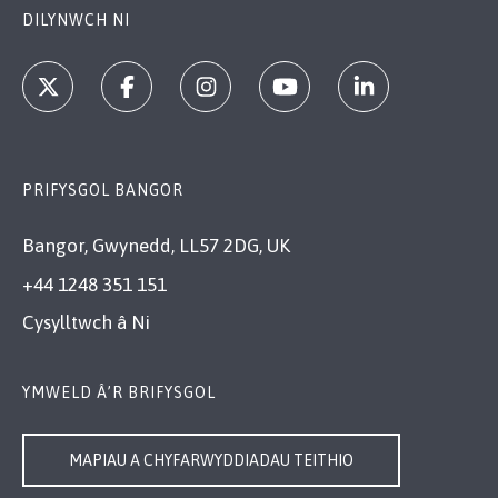
DILYNWCH NI
PRIFYSGOL BANGOR
Bangor, Gwynedd, LL57 2DG, UK
+44 1248 351 151
Cysylltwch â Ni
YMWELD Â’R BRIFYSGOL
MAPIAU A CHYFARWYDDIADAU TEITHIO