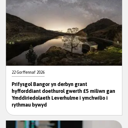
22 Gorffennaf 2026
Prifysgol Bangor yn derbyn grant
hyfforddiant doethurol gwerth £5 miliwn gan
Ymddiriedolaeth Leverhulme i ymchwilio i
rythmau bywyd