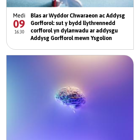
Medi
Blas ar Wyddor Chwaraeon ac Addysg
09
Gorfforol: sut y bydd llythrennedd
corfforol yn dylanwadu ar addysgu
16:30
Addysg Gorfforol mewn Ysgolion