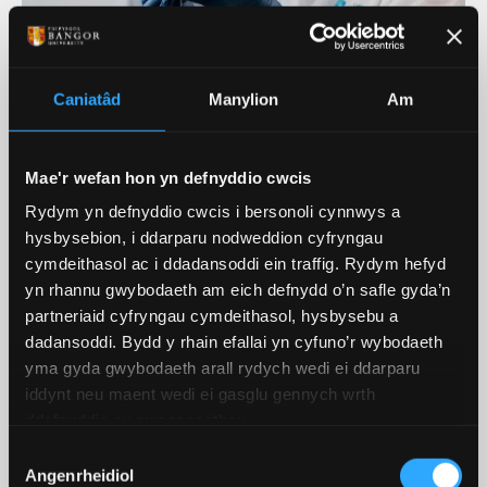
Trawsgrifiad fideo: Ymchwil ym
Caniatâd
Manylion
Am
Mhrifysgol Bangor
Mae'r wefan hon yn defnyddio cwcis
Rydym yn defnyddio cwcis i bersonoli cynnwys a
Ein Hymchwil Ar Waith
hysbysebion, i ddarparu nodweddion cyfryngau
cymdeithasol ac i ddadansoddi ein traffig. Rydym hefyd
Ein Hymchwil
yn rhannu gwybodaeth am eich defnydd o’n safle gyda’n
partneriaid cyfryngau cymdeithasol, hysbysebu a
Mae ein hymchwil arloesol yn atgyfnerthu ein
dadansoddi. Bydd y rhain efallai yn cyfuno’r wybodaeth
cwricwlwm sy'n newid yn barhaus ac yn helpu i
yma gyda gwybodaeth arall rydych wedi ei ddarparu
wella ein cyd-ddealltwriaeth o'r byd o'n cwmpas.
iddynt neu maent wedi ei gasglu gennych wrth
ddefnyddio eu gwasanaethau.
DARGANFOD MWY
Dewis
Angenrheidiol
Caniatâd