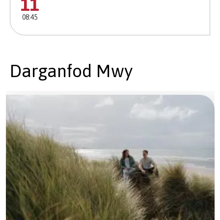
11
08:45
Darganfod Mwy