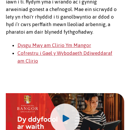
iawn i ti. Rydym yma i wrando ac i gynnig
arweiniad gonest a chefnogol. Mae ein sicrwydd o
lety yn rhoi'r rhyddid i ti ganolbwyntio ar ddod o
hyd i’r cwrs perffaith mewn lleoliad arbennig, a
pharatoi am dair blynedd fythgofiadwy.
Dysgu Mwy am Clirio Ym Mangor
Cofrestru i Gael y Wybodaeth Ddiweddaraf
am Clirio