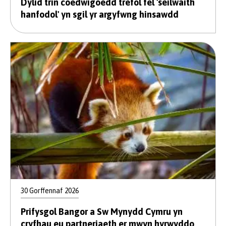
Dylid trin coedwigoedd trefol fel 'seilwaith
hanfodol' yn sgil yr argyfwng hinsawdd
30 Gorffennaf 2026
Prifysgol Bangor a Sw Mynydd Cymru yn
cryfhau eu partneriaeth er mwyn hyrwyddo