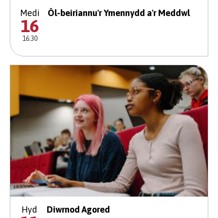
Medi
Ôl-beiriannu'r Ymennydd a'r Meddwl
16
16:30
Hyd
Diwrnod Agored