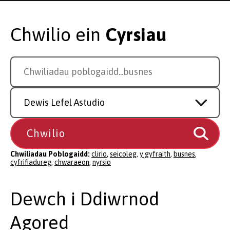
Chwilio ein
Cyrsiau
Search
Chwiliadau poblogaidd...
cyfrifi
for
a
Study
course
Level
Chwiliadau Poblogaidd:
clirio
,
seicoleg
,
y gyfraith
,
busnes
,
cyfrifiadureg
,
chwaraeon
,
nyrsio
Dewch i Ddiwrnod
Agored