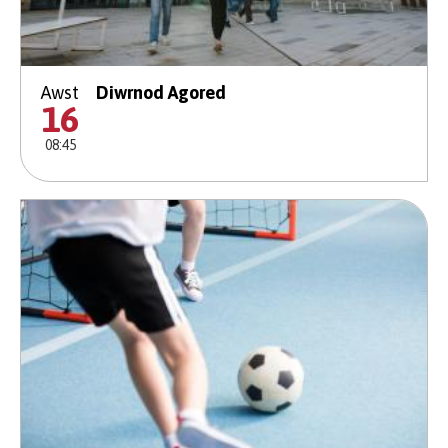
Awst
Diwrnod Agored
16
08:45