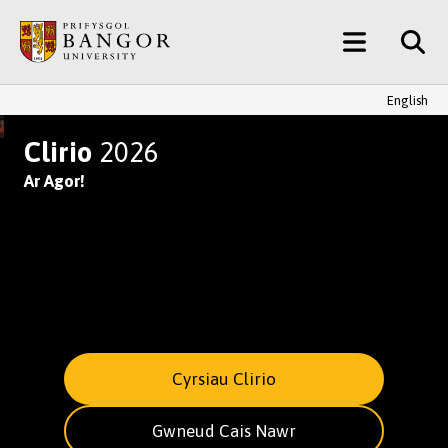
Neidio
Main
i’r
Prif
Menu
Gynnwys
English
YMUNWCH AG UN O BRIFYSGOL
Clirio
2026
Ar Agor!
Cyrsiau Clirio
Gwneud Cais Nawr