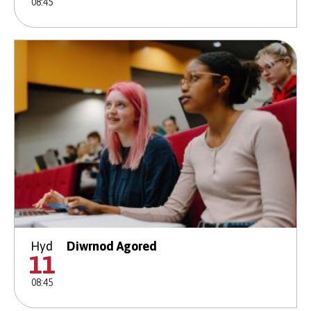
08:45
Hyd
Diwrnod Agored
11
08:45