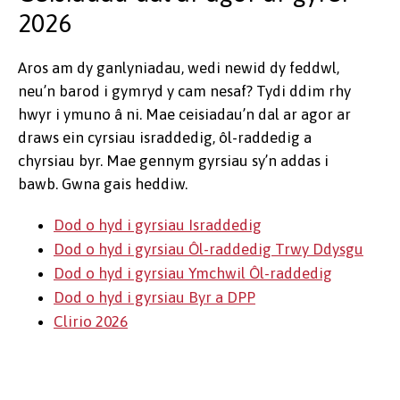
2026
Aros am dy ganlyniadau, wedi newid dy feddwl,
neu’n barod i gymryd y cam nesaf? Tydi ddim rhy
hwyr i ymuno â ni. Mae ceisiadau’n dal ar agor ar
draws ein cyrsiau israddedig, ôl-raddedig a
chyrsiau byr. Mae gennym gyrsiau sy’n addas i
bawb. Gwna gais heddiw.
Dod o hyd i gyrsiau Israddedig
Dod o hyd i gyrsiau Ôl-raddedig Trwy Ddysgu
Dod o hyd i gyrsiau Ymchwil Ôl-raddedig
Dod o hyd i gyrsiau Byr a DPP
Clirio 2026