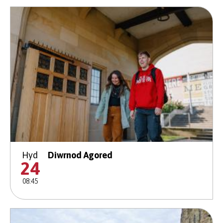
Hyd
Diwrnod Agored
24
08:45