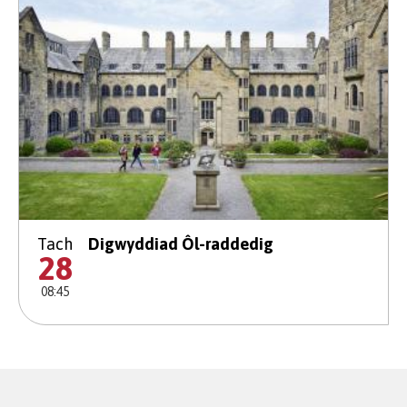
Tach
Digwyddiad Ôl-raddedig
28
08:45