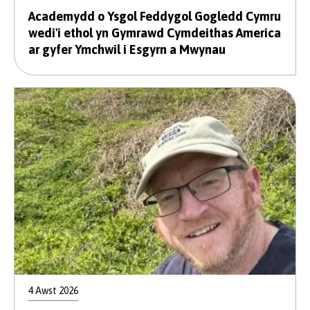
Academydd o Ysgol Feddygol Gogledd Cymru
wedi'i ethol yn Gymrawd Cymdeithas America
ar gyfer Ymchwil i Esgyrn a Mwynau
4 Awst 2026