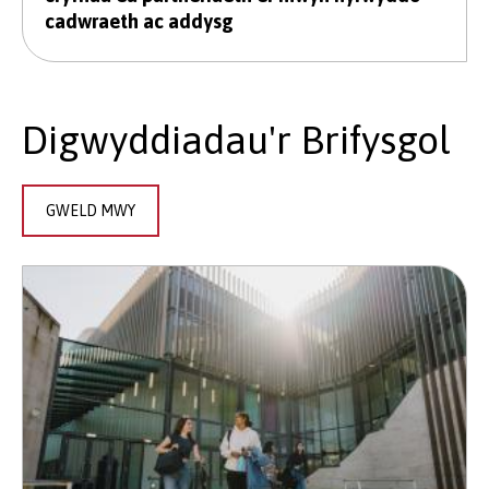
cadwraeth ac addysg
Digwyddiadau'r Brifysgol
GWELD MWY