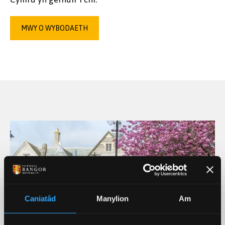
MWY O WYBODAETH
Caniatâd
Manylion
Am