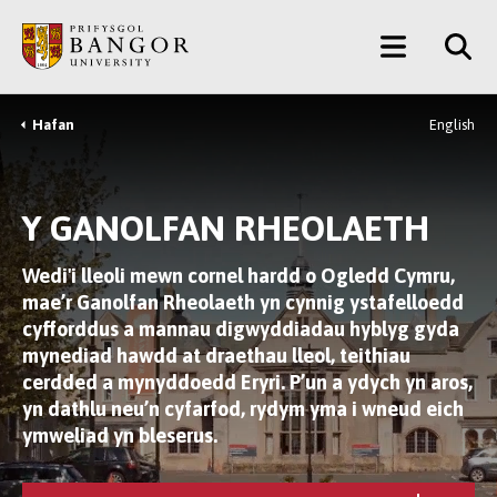
Neidio
Main
i’r
Prif
Menu
Gynnwys
Hafan
English
Breadcrumb
Y GANOLFAN RHEOLAETH
Wedi'i lleoli mewn cornel hardd o Ogledd Cymru,
mae’r Ganolfan Rheolaeth yn cynnig ystafelloedd
cyfforddus a mannau digwyddiadau hyblyg gyda
mynediad hawdd at draethau lleol, teithiau
cerdded a mynyddoedd Eryri. P’un a ydych yn aros,
yn dathlu neu’n cyfarfod, rydym yma i wneud eich
ymweliad yn bleserus.