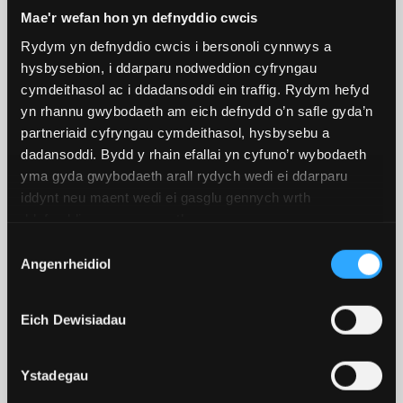
Mae'r wefan hon yn defnyddio cwcis
Rydym yn defnyddio cwcis i bersonoli cynnwys a
hysbysebion, i ddarparu nodweddion cyfryngau
cymdeithasol ac i ddadansoddi ein traffig. Rydym hefyd
CYNADLEDDAU,
yn rhannu gwybodaeth am eich defnydd o’n safle gyda’n
partneriaid cyfryngau cymdeithasol, hysbysebu a
DIGWYDDIADAU A LLOGI
dadansoddi. Bydd y rhain efallai yn cyfuno’r wybodaeth
YSTAFELLOEDD
yma gyda gwybodaeth arall rydych wedi ei ddarparu
iddynt neu maent wedi ei gasglu gennych wrth
Yma yn Y Ganolfan Rheolaeth, rydym yn darparu’r
ddefnyddio eu gwasanaethau.
gefnlen berffaith ar gyfer unrhyw gyfarfod,
Dewis
cynhadledd neu ddigwyddiad corfforaethol. Mae
Angenrheidiol
Caniatâd
ein tîm arlwyo a digwyddiadau mewnol yn cynnig
pecynnau pwrpasol sy’n addas i bawb - o ginio
Eich Dewisiadau
preifat ar gyfer prydau gweithredol i
ddigwyddiadau gyda’r nos.
Ystadegau
Mae ein hamrywiaeth o ystafelloedd cyfarfod a