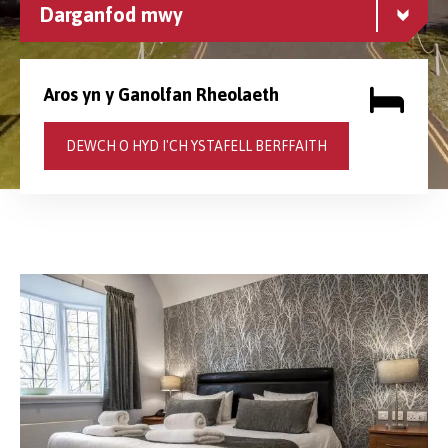
Darganfod mwy
Aros yn y Ganolfan Rheolaeth
DEWCH O HYD I'CH YSTAFELL BERFFAITH