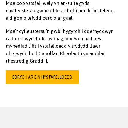
Mae pob ystafell wely yn en-suite gyda
chyfleusterau gwneud te a choffi am ddim, teledu,
a digon o lefydd parcio ar gael.
Mae’r cyfleusterau’n gwbl hygyrch i ddefnyddwyr
cadair olwyn; fodd bynnag, nodwch nad oes
mynediad lifft i ystafelloedd y trydydd llawr
oherwydd bod Canolfan Rheolaeth yn adeilad
rhestredig Gradd II.
EDRYCH AR EIN HYSTAFELLOEDD