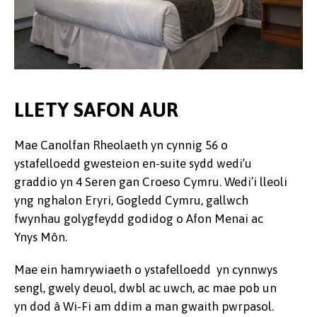
LLETY SAFON AUR
Mae Canolfan Rheolaeth yn cynnig 56 o
ystafelloedd gwesteion en-suite sydd wedi’u
graddio yn 4 Seren gan Croeso Cymru. Wedi’i lleoli
yng nghalon Eryri, Gogledd Cymru, gallwch
fwynhau golygfeydd godidog o Afon Menai ac
Ynys Môn.
Mae ein hamrywiaeth o ystafelloedd yn cynnwys
sengl, gwely deuol, dwbl ac uwch, ac mae pob un
yn dod â Wi-Fi am ddim a man gwaith pwrpasol.