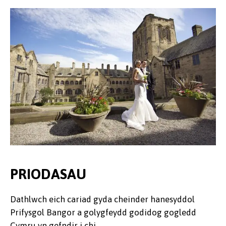
PRIODASAU
Dathlwch eich cariad gyda cheinder hanesyddol
Prifysgol Bangor a golygfeydd godidog gogledd
Cymru yn gefndir i chi.