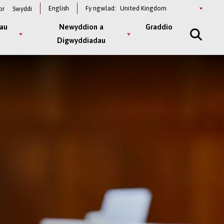
Select
English
Fy ngwlad:
or
Swyddi
a
country
au
Newyddion a
Graddio
Digwyddiadau