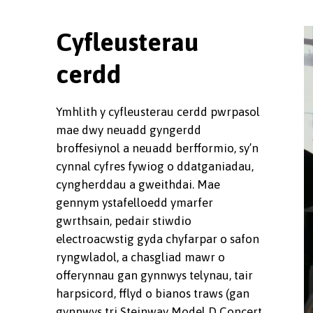
Cyfleusterau
cerdd
Ymhlith y cyfleusterau cerdd pwrpasol
mae dwy neuadd gyngerdd
broffesiynol a neuadd berfformio, sy’n
cynnal cyfres fywiog o ddatganiadau,
cyngherddau a gweithdai. Mae
gennym ystafelloedd ymarfer
gwrthsain, pedair stiwdio
electroacwstig gyda chyfarpar o safon
ryngwladol, a chasgliad mawr o
offerynnau gan gynnwys telynau, tair
harpsicord, fflyd o bianos traws (gan
gynnwys tri Steinway Model D Concert