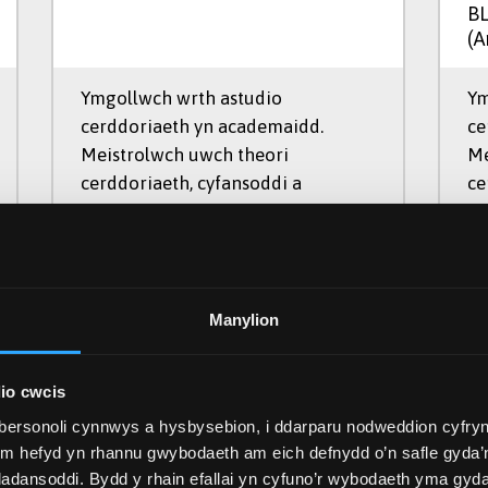
B
(A
Ymgollwch wrth astudio
Ym
cerddoriaeth yn academaidd.
ce
Meistrolwch uwch theori
Me
cerddoriaeth, cyfansoddi a
ce
pherfformio.
ph
Manylion
io cwcis
bersonoli cynnwys a hysbysebion, i ddarparu nodweddion cyfryn
W302
Cod UCAS
Co
ym hefyd yn rhannu gwybodaeth am eich defnydd o’n safle gyda’n
adansoddi. Bydd y rhain efallai yn cyfuno’r wybodaeth yma gyd