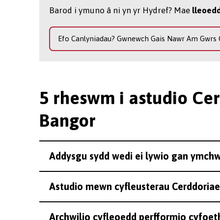
Barod i ymuno â ni yn yr Hydref? Mae
lleoed
Efo Canlyniadau? Gwnewch Gais Nawr Am Gwrs C
5 rheswm i astudio Ce
Bangor
Addysgu sydd wedi ei lywio gan ymchw
Astudio mewn cyfleusterau Cerddoriae
Archwilio cyfleoedd perfformio cyfoe