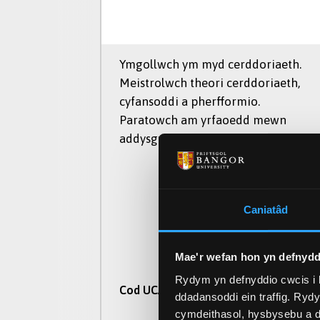
Ymgollwch ym myd cerddoriaeth.
Meistrolwch theori cerddoriaeth,
cyfansoddi a pherfformio.
Paratowch am yrfaoedd mewn
addysgu, ymchwil, a pherfformio.
Caniatâd
Mae'r wefan hon yn defnydd
Rydym yn defnyddio cwcis i 
W300
Cod UCAS
ddadansoddi ein traffig. Ryd
cymdeithasol, hysbysebu a d