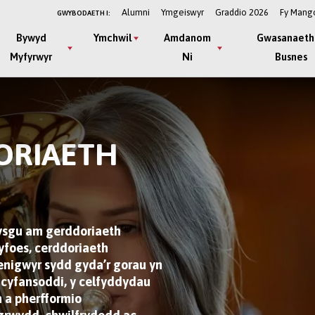
Alumni
Ymgeiswyr
Graddio 2026
Fy Mang
GWYBODAETH I:
Bywyd
Ymchwil
Amdanom
Gwasanaeth
Myfyrwyr
Ni
Busnes
ORIAETH
dysgu am gerddoriaeth
yfoes, cerddoriaeth
nigwyr sydd gyda’r gorau yn
n cyfansoddi, y celfyddydau
h a pherfformio