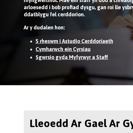
rhyngweithiol. Mae ein staff yn dod â chread
arloesedd i bob profiad dysgu, gan roi lle ysbr
ddatblygu fel cerddorion.
Ar y dudalen hon:
5 rheswm i Astudio Cerddoriaeth
Cymharwch ein Cyrsiau
Sgwrsio gyda Myfyrwyr a Staff
Lleoedd Ar Gael Ar G