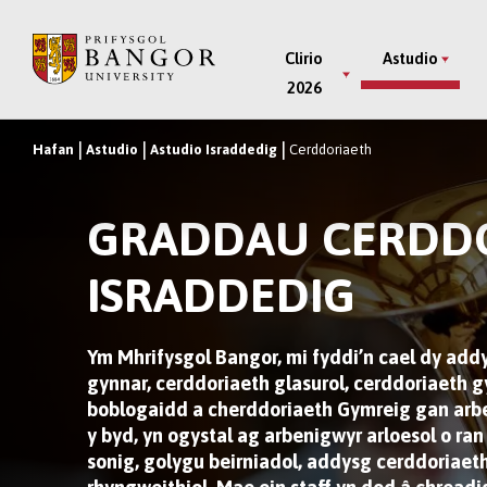
Neidio
i’r
Main
Clirio
Astudio
Prif
2026
Menu
Gynnwys
Hafan
Astudio
Astudio Israddedig
Cerddoriaeth
Breadcrumb
GRADDAU CERDD
ISRADDEDIG
Ym Mhrifysgol Bangor, mi fyddi’n cael dy ad
gynnar, cerddoriaeth glasurol, cerddoriaeth g
boblogaidd a cherddoriaeth Gymreig gan arbe
y byd, yn ogystal ag arbenigwyr arloesol o ra
sonig, golygu beirniadol, addysg cerddoriaet