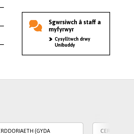
Sgwrsiwch â staff a
myfyrwyr
Cysylltwch drwy
Unibuddy
ERDDORIAETH (GYDA
CERDDORIAE