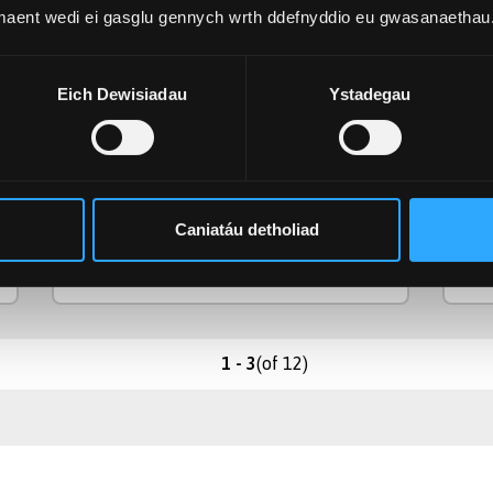
BMus (Anrh)
Cymhwyster
Cy
 maent wedi ei gasglu gennych wrth ddefnyddio eu gwasanaethau
3 Blynedd
Hyd
Hy
Eich Dewisiadau
Ystadegau
Rhan Amser, Llawn
Modd Astudio
Mo
Amser
Caniatáu detholiad
Gweld Cwrs
(of 12)
1 - 3