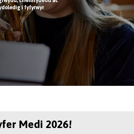
igrwydd, chwilfrydedd ac
ydoledig i fyfyrwyr
yfer Medi 2026!