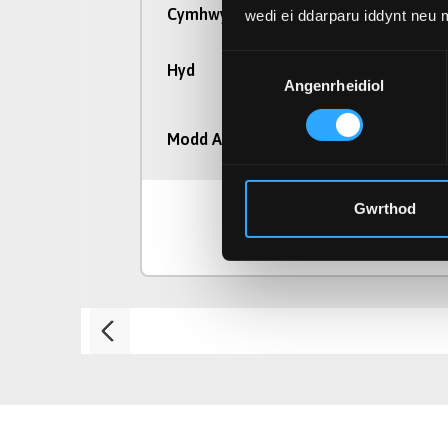
BA (Anrh)
Cymhwyster
wedi ei ddarparu iddynt neu
Dewis
3 Blynedd
Hyd
Angenrheidiol
Caniatâd
Llawn Amser, Rhan
Modd Astudio
Amser
Gwrthod
Gweld Cwrs