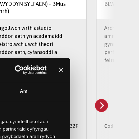
LWYDDYN SYLFAEN)
- BMus
BLWYDDYN SY
nrh)
gollwch wrth astudio
Archwiliwch 
rddoriaeth yn academaidd.
amrywiaeth o 
istrolwch uwch theori
gynnwys: cerd
rddoriaeth, cyfansoddi a
perfformio, cy
erfformio.
feirniadol, ge
Am
gau cymdeithasol ac i
W32F
d UCAS
Cod UCAS
 partneriaid cyfryngau
a gwybodaeth arall rydych