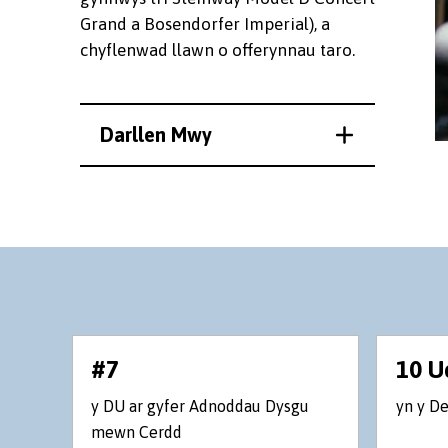
Grand a Bosendorfer Imperial), a
chyflenwad llawn o offerynnau taro.
Darllen Mwy
#7
10 U
y DU ar gyfer Adnoddau Dysgu
yn y D
mewn Cerdd