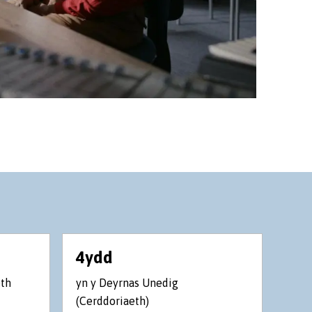
4ydd
Pri
Fl
eth
yn y Deyrnas Unedig
(Cerddoriaeth)
ac y