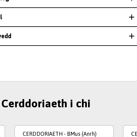
l
wyedd
Cerddoriaeth i chi
CERDDORIAETH
- BMus (Anrh)
C