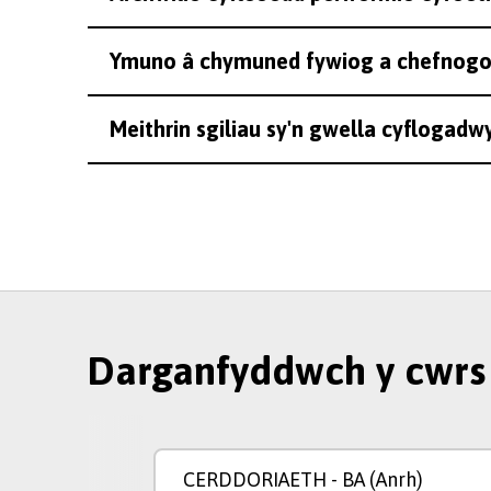
Ymuno â chymuned fywiog a chefnogo
Meithrin sgiliau sy'n gwella cyflogad
Darganfyddwch y cwrs 
CERDDORIAETH
- BA (Anrh)