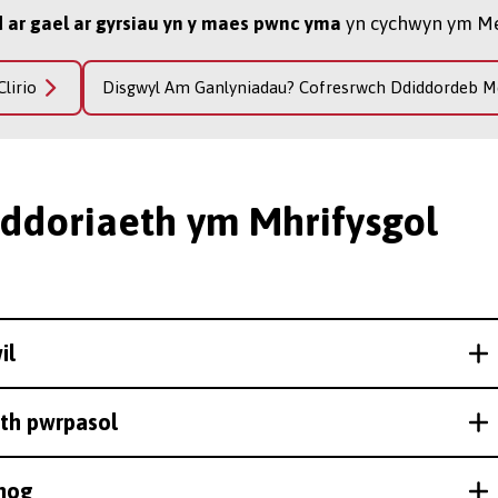
d ar gael ar gyrsiau yn y maes pwnc yma
yn cychwyn ym Me
lirio
Disgwyl Am Ganlyniadau? Cofresrwch Ddiddordeb M
rddoriaeth ym Mhrifysgol
il
th pwrpasol
thog