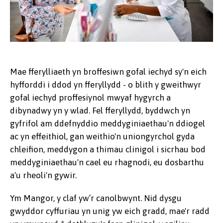
Mae fferylliaeth yn broffesiwn gofal iechyd sy'n eich
hyfforddi i ddod yn fferyllydd - o blith y gweithwyr
gofal iechyd proffesiynol mwyaf hygyrch a
dibynadwy yn y wlad. Fel fferyllydd, byddwch yn
gyfrifol am ddefnyddio meddyginiaethau'n ddiogel
ac yn effeithiol, gan weithio'n uniongyrchol gyda
chleifion, meddygon a thimau clinigol i sicrhau bod
meddyginiaethau'n cael eu rhagnodi, eu dosbarthu
a'u rheoli'n gywir.
Ym Mangor, y claf yw’r canolbwynt. Nid dysgu
gwyddor cyffuriau yn unig yw eich gradd, mae'r radd