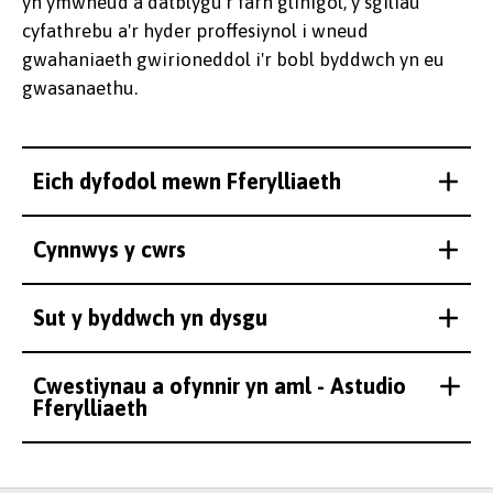
yn ymwneud â datblygu'r farn glinigol, y sgiliau
cyfathrebu a'r hyder proffesiynol i wneud
gwahaniaeth gwirioneddol i'r bobl byddwch yn eu
gwasanaethu.
Eich dyfodol mewn Fferylliaeth
Cynnwys y cwrs
Sut y byddwch yn dysgu
Cwestiynau a ofynnir yn aml - Astudio
Fferylliaeth