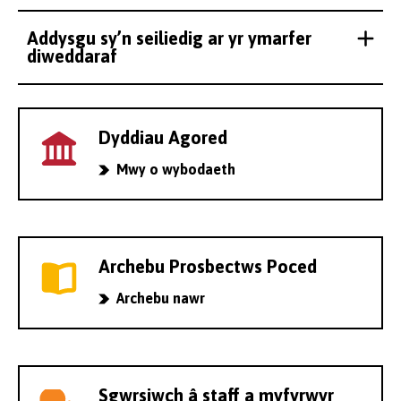
Addysgu sy’n seiliedig ar yr ymarfer
diweddaraf
Dyddiau Agored
Mwy o wybodaeth
Archebu Prosbectws Poced
Archebu nawr
Sgwrsiwch â staff a myfyrwyr