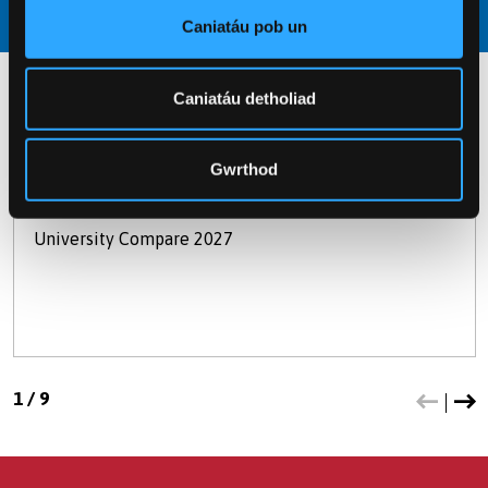
Caniatáu pob un
Caniatáu detholiad
Prifysgol orau yng Nghymru
Gwrthod
a 17eg yn y Deyrnas Unedig
University Compare 2027
1
/
9