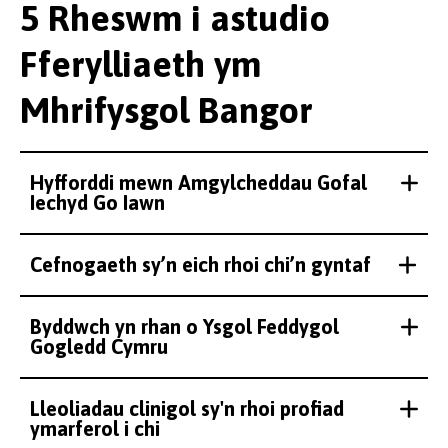
5 Rheswm i astudio
Fferylliaeth ym
Mhrifysgol Bangor
Hyfforddi mewn Amgylcheddau Gofal
Iechyd Go Iawn
Cefnogaeth sy’n eich rhoi chi’n gyntaf
Byddwch yn rhan o Ysgol Feddygol
Gogledd Cymru
Lleoliadau clinigol sy'n rhoi profiad
ymarferol i chi