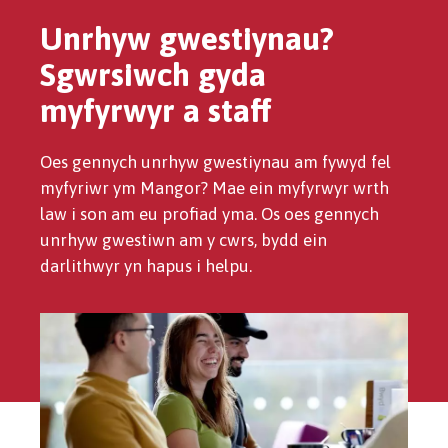
Unrhyw gwestiynau?
Sgwrsiwch gyda
myfyrwyr a staff
Oes gennych unrhyw gwestiynau am fywyd fel
myfyriwr ym Mangor? Mae ein myfyrwyr wrth
law i son am eu profiad yma. Os oes gennych
unrhyw gwestiwn am y cwrs, bydd ein
darlithwyr yn hapus i helpu.