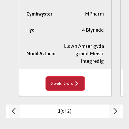
MPharm
Cymhwyster
4 Blynedd
Hyd
Llawn Amser gyda
gradd Meistr
Modd Astudio
Integredig
Gweld Cwrs
(of 2)
1