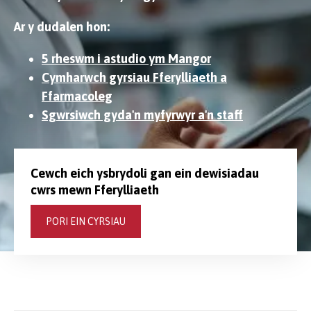
Ar y dudalen hon:
5 rheswm i astudio ym Mangor
Cymharwch gyrsiau Fferylliaeth a
Ffarmacoleg
Sgwrsiwch gyda'n myfyrwyr a'n staff
Cewch eich ysbrydoli gan ein dewisiadau
cwrs mewn Fferylliaeth
PORI EIN CYRSIAU