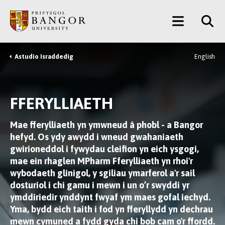
Neidio
Main
i’r
Prif
Menu
Gynnwys
Astudio Israddedig
English
Breadcrumb
FFERYLLIAETH
Mae fferylliaeth yn ymwneud â phobl - a Bangor
hefyd. Os ydy awydd i wneud gwahaniaeth
gwirioneddol i fywydau cleifion yn eich ysgogi,
mae ein rhaglen MPharm Fferylliaeth yn rhoi'r
wybodaeth glinigol, y sgiliau ymarferol a'r sail
dosturiol i chi gamu i mewn i un o’r swyddi yr
ymddiriedir ynddynt fwyaf ym maes gofal iechyd.
Yma, bydd eich taith i fod yn fferyllydd yn dechrau
mewn cymuned a fydd gyda chi bob cam o'r ffordd.