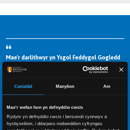
Mae'r darlithwyr yn Ysgol Feddygol Gogledd
Cymru yn arbenigwyr gyda chefndir
rhyfeddol ac angerdd am eu pynciau unigol.
Mae'r cyfleusterau ym mhrifysgol Bangor
Caniatâd
Manylion
Am
ymhlith y gorau a bu'n fraint cael mynediad
i'r rhain a gweithio o fewn Canolfan Ymchwil
Mae'r wefan hon yn defnyddio cwcis
Canser y Gogledd Orllewin.
Rydym yn defnyddio cwcis i bersonoli cynnwys a
hysbysebion, i ddarparu nodweddion cyfryngau