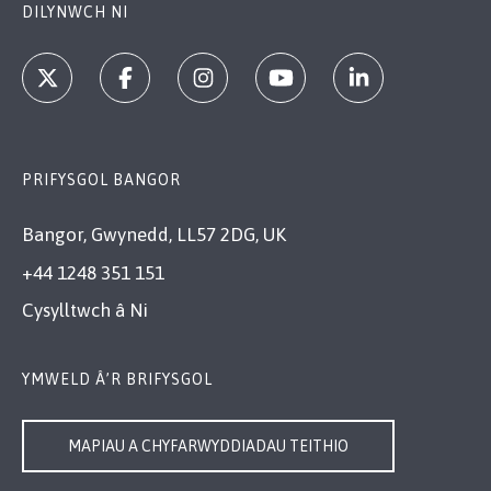
DILYNWCH NI
PRIFYSGOL BANGOR
Bangor, Gwynedd, LL57 2DG, UK
+44 1248 351 151
Cysylltwch â Ni
YMWELD Â’R BRIFYSGOL
MAPIAU A CHYFARWYDDIADAU TEITHIO