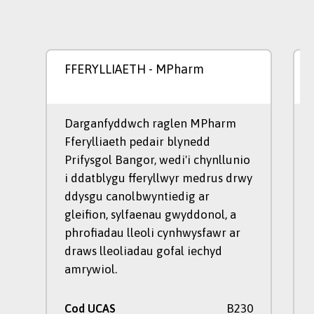
FFERYLLIAETH
- MPharm
Darganfyddwch raglen MPharm
Fferylliaeth pedair blynedd
Prifysgol Bangor, wedi'i chynllunio
i ddatblygu fferyllwyr medrus drwy
ddysgu canolbwyntiedig ar
gleifion, sylfaenau gwyddonol, a
phrofiadau lleoli cynhwysfawr ar
draws lleoliadau gofal iechyd
amrywiol.
B230
Cod UCAS