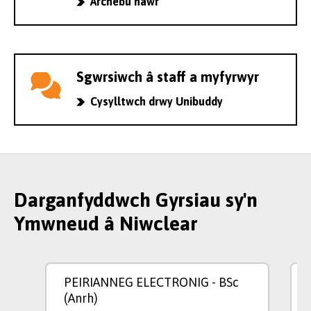
Archebu nawr
Sgwrsiwch â staff a myfyrwyr
Cysylltwch drwy Unibuddy
Darganfyddwch Gyrsiau sy'n
Ymwneud â Niwclear
PEIRIANNEG ELECTRONIG
- BSc
(Anrh)