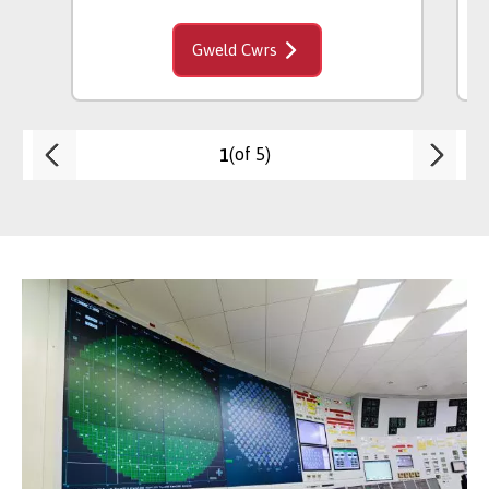
Gweld Cwrs
(of 5)
1