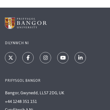
DILYNWCH NI
PRIFYSGOL BANGOR
Bangor, Gwynedd, LL57 2DG, UK
+44 1248 351 151
Cysylltwch â Ni