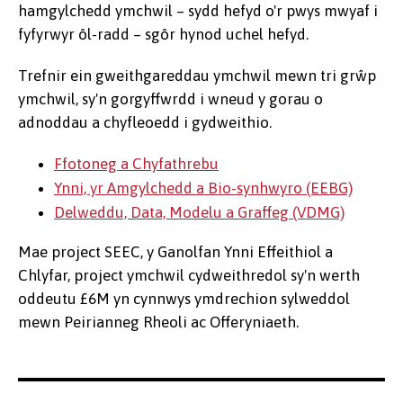
hamgylchedd ymchwil – sydd hefyd o'r pwys mwyaf i
fyfyrwyr ôl-radd – sgôr hynod uchel hefyd.
Trefnir ein gweithgareddau ymchwil mewn tri grŵp
ymchwil, sy'n gorgyffwrdd i wneud y gorau o
adnoddau a chyfleoedd i gydweithio.
Ffotoneg a Chyfathrebu
Ynni, yr Amgylchedd a Bio-synhwyro (EEBG)
Delweddu, Data, Modelu a Graffeg (VDMG)
Mae project SEEC, y Ganolfan Ynni Effeithiol a
Chlyfar, project ymchwil cydweithredol sy'n werth
oddeutu £6M yn cynnwys ymdrechion sylweddol
mewn Peirianneg Rheoli ac Offeryniaeth.