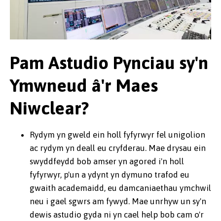
Pam Astudio Pynciau sy'n
Ymwneud â'r Maes
Niwclear?
Rydym yn gweld ein holl fyfyrwyr fel unigolion
ac rydym yn deall eu cryfderau. Mae drysau ein
swyddfeydd bob amser yn agored i'n holl
fyfyrwyr, p'un a ydynt yn dymuno trafod eu
gwaith academaidd, eu damcaniaethau ymchwil
neu i gael sgwrs am fywyd. Mae unrhyw un sy'n
dewis astudio gyda ni yn cael help bob cam o'r