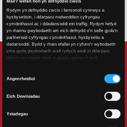
Mae'r wefan hon yn defnyddio cwcis
Yn ogystal â'r cyfleusterau addysgu ac ymchwil
Rydym yn defnyddio cwcis i bersonoli cynnwys a
rhagorol, cewch hefyd ddefnyddio'r technolegau
hysbysebion, i ddarparu nodweddion cyfryngau
diweddaraf mewn peirianneg reoli, fel Rheolwyr
cymdeithasol ac i ddadansoddi ein traffig. Rydym hefyd
Rhesymeg Rhaglenadwy (“PLC”) ac offer robotig.
yn rhannu gwybodaeth am eich defnydd o’n safle gyda’n
partneriaid cyfryngau cymdeithasol, hysbysebu a
dadansoddi. Bydd y rhain efallai yn cyfuno’r wybodaeth
yma gyda gwybodaeth arall rydych wedi ei ddarparu
iddynt neu maent wedi ei gasglu gennych wrth
Unrhyw gwestiynau?
ddefnyddio eu gwasanaethau.
Sgwrsiwch gyda
Dewis
myfyrwyr a staff
Angenrheidiol
Caniatâd
Oes gennych unrhyw gwestiynau am fywyd fel
Eich Dewisiadau
myfyriwr ym Mangor? Mae ein myfyrwyr wrth
law i son am eu profiad yma. Os oes gennych
Ystadegau
unrhyw gwestiwn am y cwrs, bydd ein
darlithwyr yn hapus i helpu.