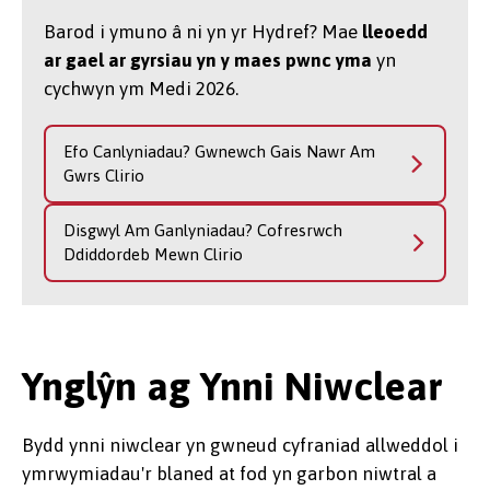
Barod i ymuno â ni yn yr Hydref? Mae
lleoedd
ar gael ar gyrsiau yn y maes pwnc yma
yn
cychwyn ym Medi 2026.
Efo Canlyniadau? Gwnewch Gais Nawr Am
Gwrs Clirio
Disgwyl Am Ganlyniadau? Cofresrwch
Ddiddordeb Mewn Clirio
Ynglŷn ag Ynni Niwclear
Bydd ynni niwclear yn gwneud cyfraniad allweddol i
ymrwymiadau'r blaned at fod yn garbon niwtral a