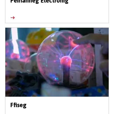
Peirianneg Electronig
Ffiseg