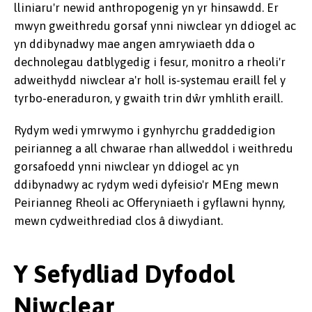
lliniaru'r newid anthropogenig yn yr hinsawdd. Er
mwyn gweithredu gorsaf ynni niwclear yn ddiogel ac
yn ddibynadwy mae angen amrywiaeth dda o
dechnolegau datblygedig i fesur, monitro a rheoli'r
adweithydd niwclear a'r holl is-systemau eraill fel y
tyrbo-eneraduron, y gwaith trin dŵr ymhlith eraill.
Rydym wedi ymrwymo i gynhyrchu graddedigion
peirianneg a all chwarae rhan allweddol i weithredu
gorsafoedd ynni niwclear yn ddiogel ac yn
ddibynadwy ac rydym wedi dyfeisio'r MEng mewn
Peirianneg Rheoli ac Offeryniaeth i gyflawni hynny,
mewn cydweithrediad clos â diwydiant.
Y Sefydliad Dyfodol
Niwclear