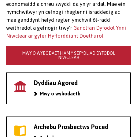
economaidd a chreu swyddi da yn yr ardal. Mae ein
hymchwilwyr yn cefnogi rhaglenni israddedig ac
mae ganddynt hefyd raglen ymchwil ôl-radd
weithredol a gefnogir trwy'r
Ganolfan Dyfodol Ynni
Niwclear ar gyfer Hyfforddiant Doethurol
.
MWY O WYBODAETH AM Y SEFYDLIAD DYFODOL
NIWCLEAR
Dyddiau Agored
Mwy o wybodaeth
Archebu Prosbectws Poced