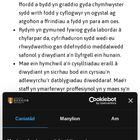
ffordd a bydd yn graddio gyda chymhwyster
sydd wrth fodd y cyflogwyr yn ogystal ag
atgofion a ffrindiau a fydd yn para am oes.
Rydym yn gymuned fywiog gyda labordai â
chyfarpar da, cyfrifiaduron sydd wedi eu
rhwydweithio gan ddefnyddio meddalwedd
safonol y diwydiant a'n llyfrgell ein hunain.
Mae ein hymchwil a'n cysylltiadau eraill â
diwydiant yn sicrhau bod ein cyrsiau'n
adlewyrchu'r datblygiadau diweddaraf. Mae'r
staff yn ymarferwyr proffesiynol yn y maes sy'n
gweithio ar brojectau ar y cyd ac yn gweithredu
fel ymgynghorwyr i ddiwydiant.
Yn aml, cynhelir y projectau blwyddyn olaf ar y
Caniatâd
Manylion
Am
cyd â'r diwydiant ynni - a fydd yn fanteisiol i chi
pan ewch chi ati i chwilio am waith.