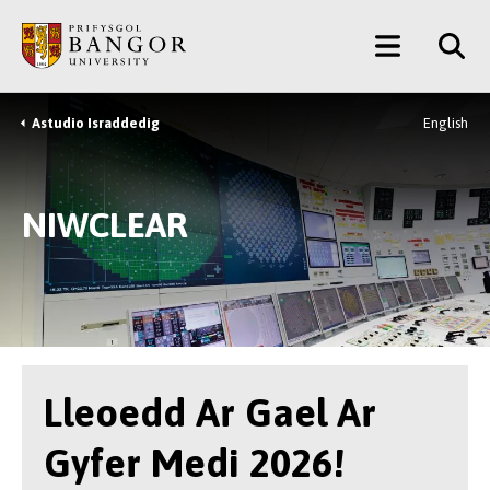
Neidio
Main
i’r
Prif
Menu
Gynnwys
Astudio Israddedig
English
Breadcrumb
NIWCLEAR
Lleoedd Ar Gael Ar
Gyfer Medi 2026!