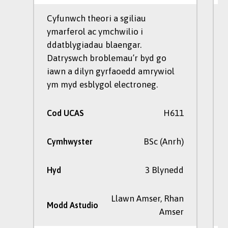
Cyfunwch theori a sgiliau
ymarferol ac ymchwilio i
ddatblygiadau blaengar.
Datryswch broblemau’r byd go
iawn a dilyn gyrfaoedd amrywiol
ym myd esblygol electroneg.
H611
Cod UCAS
BSc (Anrh)
Cymhwyster
3 Blynedd
Hyd
Llawn Amser, Rhan
Modd Astudio
Amser