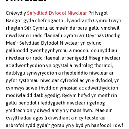
Crëwyd y
Sefydliad Dyfodol Niwclear
Prifysgol
Bangor gyda chefnogaeth Llywodraeth Cymru trwy'r
rhaglen Sêr Cymru, ac mae’n darparu gallu ymchwil
niwclear o'r radd flaenaf i Gymru a'r Deyrnas Unedig.
Mae’r Sefydliad Dyfodol Niwclear yn cyfuno
galluoedd gweithgynhyrchu a modelu deunyddiau
niwclear o'r radd flaenaf, arbenigedd ffiseg niwclear
ac adweithyddion yn ogystal â hydroleg thermol,
datblygu synwyryddion a rheoleiddio niwclear ar
gyfer systemau niwclear cyfredol ac yn y dyfodol, yn
cynnwys adweithyddion ymasiad ac adweithyddion
modiwlaidd datblygedig. Rydym hefyd yn meithrin
gallu penodol i feddygaeth niwclear i gefnogi
ymdrechion y diwydiant yn y maes hwn. Mae ein
cysylltiadau agos â diwydiant a’n cyfleusterau
arbrofol sydd gyda’r gorau yn y byd yn hanfodol i dwf