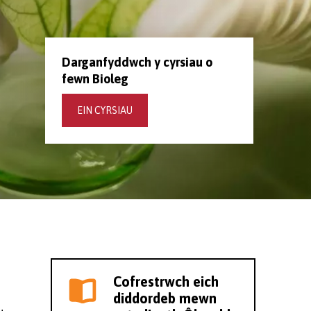
Darganfyddwch y cyrsiau o
fewn Bioleg
EIN CYRSIAU
Cofrestrwch eich
diddordeb mewn