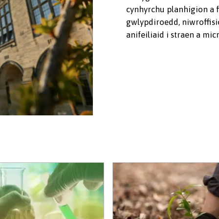
cynhyrchu planhigion a f
gwlypdiroedd, niwroffis
anifeiliaid i straen a m