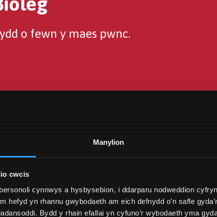
Bioleg
sydd o fewn y maes pwnc.
n Bioleg
Manylion
in yn cynnig ystod eang
io cwcis
eddygol, fferyllol,
bersonoli cynnwys a hysbysebion, i ddarparu nodweddion cyfryn
dd. Mae economïau
ym hefyd yn rhannu gwybodaeth am eich defnydd o’n safle gyda’n
dol wedi sylweddoli'r
adansoddi. Bydd y rhain efallai yn cyfuno’r wybodaeth yma gyd