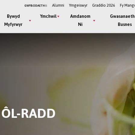
Alumni
Ymgeiswyr
Graddio 2026
Fy Mang
GWYBODAETH I:
Bywyd
Ymchwil
Amdanom
Gwasanaeth
Myfyrwyr
Ni
Busnes
 ÔL-RADD