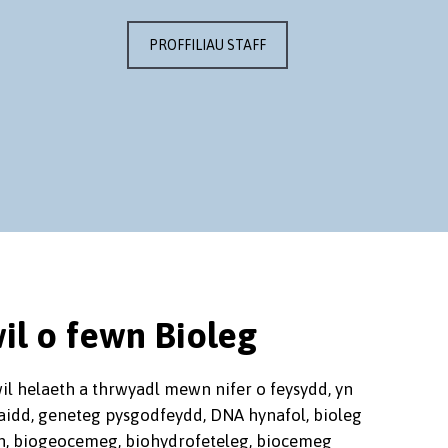
PROFFILIAU STAFF
l o fewn Bioleg
l helaeth a thrwyadl mewn nifer o feysydd, yn
aidd, geneteg pysgodfeydd, DNA hynafol, bioleg
h, biogeocemeg, biohydrofeteleg, biocemeg