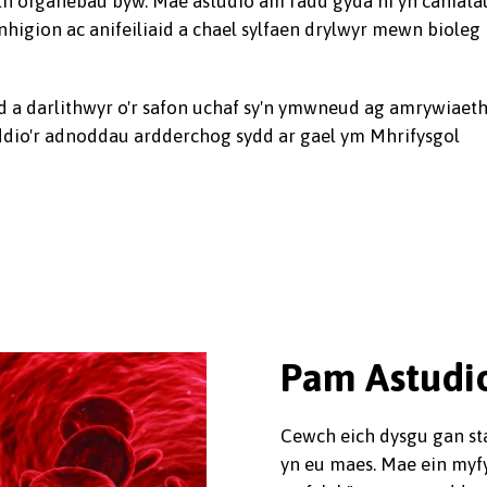
 organebau byw. Mae astudio am radd gyda ni yn caniatá
igion ac anifeiliaid a chael sylfaen drylwyr mewn bioleg
byd a darlithwyr o'r safon uchaf sy'n ymwneud ag amrywiaet
nyddio'r adnoddau ardderchog sydd ar gael ym Mhrifysgol
Pam Astudio
Cewch eich dysgu gan sta
yn eu maes. Mae ein my