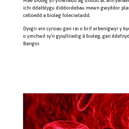
Mae bioleg yn ymwneud ag undod ac amrywiaeth
ichi ddatblygu diddordebau mewn gwyddor planh
celloedd a bioleg foleciwlaidd.
Dysgir ein cyrsiau gan rai o brif arbenigwyr y 
o ymchwil sy'n gysylltiedig â bioleg, gan ddef
Bangor.