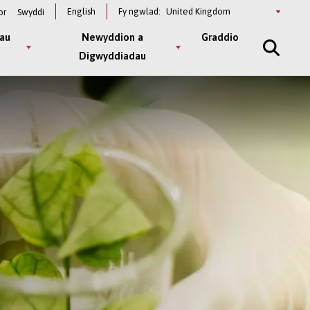
Select
English
Fy ngwlad:
or
Swyddi
a
country
au
Newyddion a
Graddio
Digwyddiadau