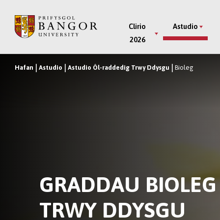
Neidio
i’r
Main
Clirio
Astudio
Prif
2026
Menu
Gynnwys
Hafan
Astudio
Astudio Ôl-raddedig Trwy Ddysgu
Bioleg
Breadcrumb
GRADDAU BIOLEG
TRWY DDYSGU