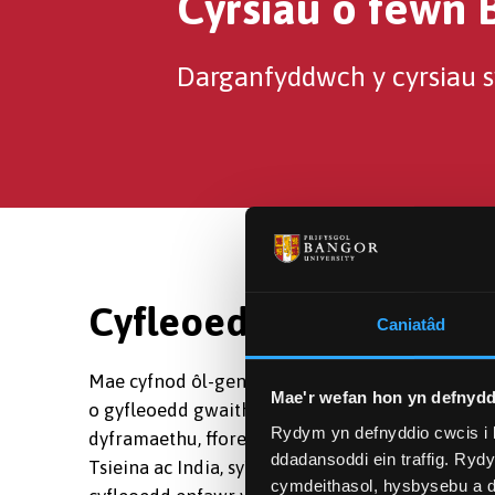
Cyrsiau o fewn 
Darganfyddwch y cyrsiau 
Cyfleoedd Gyrfa o few
Caniatâd
Mae cyfnod ôl-genomeg yr unfed ganrif ar huga
Mae'r wefan hon yn defnydd
o gyfleoedd gwaith yn y meysydd amaethyddol, m
Rydym yn defnyddio cwcis i 
dyframaethu, fforensig a gwyddor yr amgylche
ddadansoddi ein traffig. Ryd
Tsieina ac India, sy'n datblygu'n gyflym, yn beno
cymdeithasol, hysbysebu a d