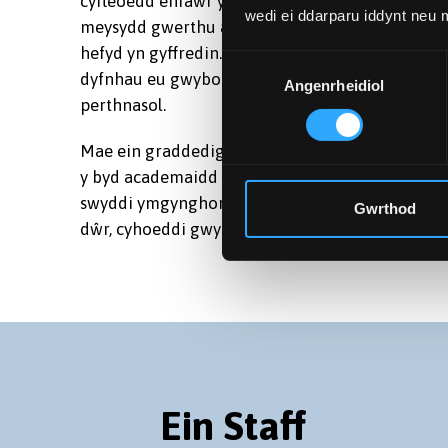
cyfleoedd enfawr y mae biotechnoleg yn eu cy
wedi ei ddarparu iddynt neu
meysydd gwerthu a marchnata gyda chwmnïau 
hefyd yn gyffredin. Bydd rhai graddedigion hefy
Dewis
dyfnhau eu gwybodaeth trwy gyflawni rhaglen
Angenrheidiol
Caniatâd
perthnasol.
Mae ein graddedigion yn awr yn mwynhau gyrf
y byd academaidd ac mewn sefydliadau ymchwil
swyddi ymgynghorol amgylcheddol masnachol,
Gwrthod
dŵr, cyhoeddi gwyddonol, penseiri tirwedd a ll
Ein Staff