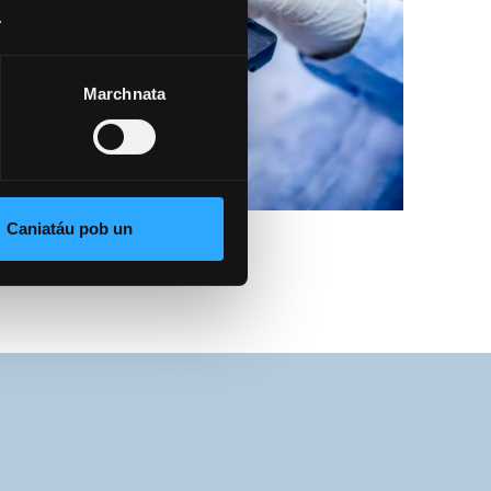
.
Marchnata
Caniatáu pob un