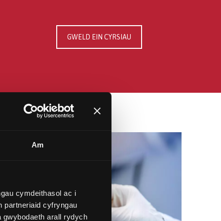
GWELD EIN CYRSIAU
Am
gau cymdeithasol ac i
 partneriaid cyfryngau
a gwybodaeth arall rydych