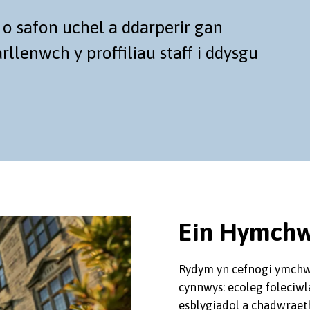
 safon uchel a ddarperir gan
llenwch y proffiliau staff i ddysgu
Ein Hymchwi
Rydym yn cefnogi ymchwi
cynnwys: ecoleg foleciwl
esblygiadol a chadwraet