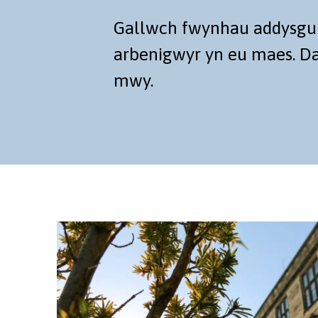
Gallwch fwynhau addysgu o
arbenigwyr yn eu maes. Dar
mwy.