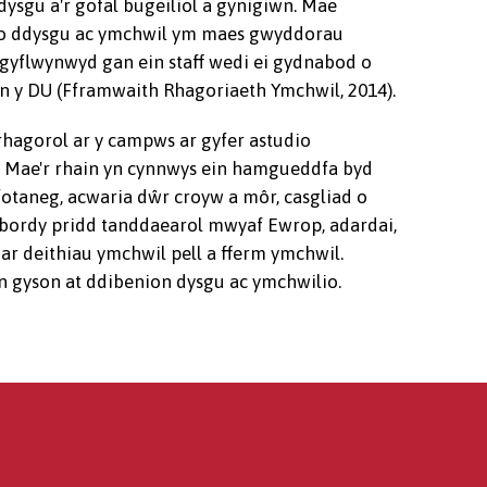
ysgu a'r gofal bugeiliol a gynigiwn. Mae
o ddysgu ac ymchwil ym maes gwyddorau
 gyflwynwyd gan ein staff wedi ei gydnabod o
yn y DU (Fframwaith Rhagoriaeth Ymchwil, 2014).
agorol ar y campws ar gyfer astudio
d. Mae'r rhain yn cynnwys ein hamgueddfa byd
fotaneg, acwaria dŵr croyw a môr, casgliad o
bordy pridd tanddaearol mwyaf Ewrop, adardai,
ar deithiau ymchwil pell a fferm ymchwil.
yn gyson at ddibenion dysgu ac ymchwilio.