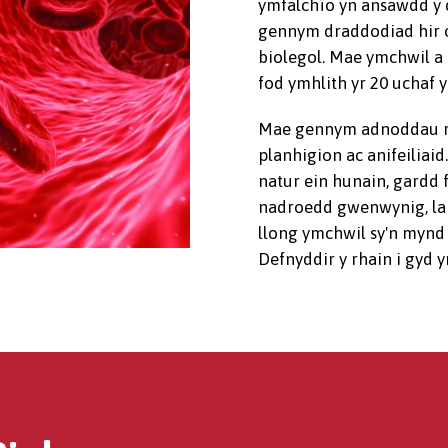
ymfalchïo yn ansawdd y d
gennym draddodiad hir 
biolegol. Mae ymchwil a
fod ymhlith yr 20 uchaf 
Mae gennym adnoddau rh
planhigion ac anifeiliai
natur ein hunain, gardd 
nadroedd gwenwynig, la
llong ymchwil sy'n mynd 
Defnyddir y rhain i gyd 