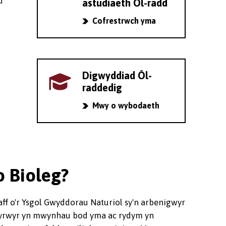
u
astudiaeth Ôl-radd
Cofrestrwch yma
h
Digwyddiad Ôl-
raddedig
Mwy o wybodaeth
 Bioleg?
ff o'r Ysgol Gwyddorau Naturiol sy'n arbenigwyr
fyrwyr yn mwynhau bod yma ac rydym yn