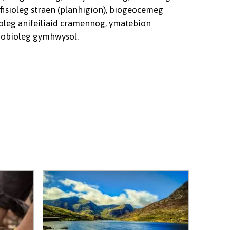
fisioleg straen (planhigion), biogeocemeg
ioleg anifeiliaid cramennog, ymatebion
icrobioleg gymhwysol.