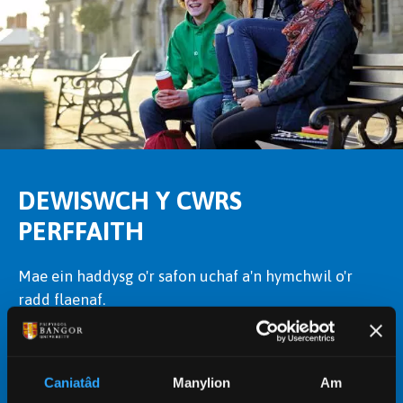
DEWISWCH Y CWRS
PERFFAITH
Mae ein haddysg o'r safon uchaf a'n hymchwil o'r
radd flaenaf.
DEWCH I DDARGANFOD EIN CYRSIAU
Caniatâd
Manylion
Am