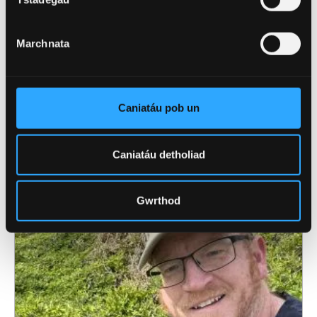
Marchnata
4 Awst 2026
Academydd o Ysgol Feddygol Gogledd Cymru
wedi'i ethol yn Gymrawd Cymdeithas America
Caniatáu pob un
ar gyfer Ymchwil i Esgyrn a Mwynau
Caniatáu detholiad
Gwrthod