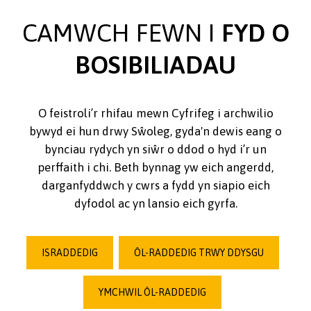
CAMWCH FEWN I
FYD O
BOSIBILIADAU
O feistroli’r rhifau mewn Cyfrifeg i archwilio
bywyd ei hun drwy Sŵoleg, gyda'n dewis eang o
bynciau rydych yn siŵr o ddod o hyd i’r un
perffaith i chi. Beth bynnag yw eich angerdd,
darganfyddwch y cwrs a fydd yn siapio eich
dyfodol ac yn lansio eich gyrfa.
ISRADDEDIG
ÔL-RADDEDIG TRWY DDYSGU
YMCHWIL ÔL-RADDEDIG