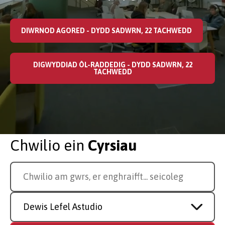
DIWRNOD AGORED - DYDD SADWRN, 22 TACHWEDD
DIGWYDDIAD ÔL-RADDEDIG - DYDD SADWRN, 22
TACHWEDD
Chwilio ein
Cyrsiau
Search
Chwilio am gwrs, er enghraifft...
y
for
a
Study
course
Level