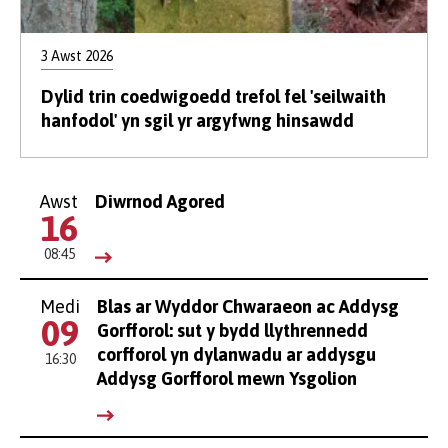
3 Awst 2026
Dylid trin coedwigoedd trefol fel 'seilwaith
hanfodol' yn sgil yr argyfwng hinsawdd
Awst
Diwrnod Agored
16
08:45
Medi
Blas ar Wyddor Chwaraeon ac Addysg
09
Gorfforol: sut y bydd llythrennedd
corfforol yn dylanwadu ar addysgu
16:30
Addysg Gorfforol mewn Ysgolion