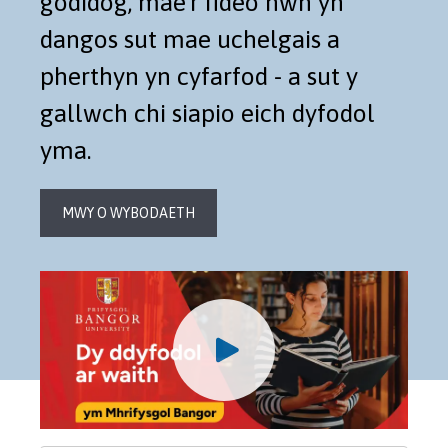
godidog, mae'r fideo hwn yn
dangos sut mae uchelgais a
pherthyn yn cyfarfod - a sut y
gallwch chi siapio eich dyfodol
yma.
MWY O WYBODAETH