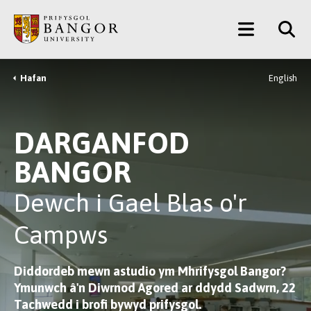
Neidio
Main
i’r
Prif
Menu
Gynnwys
Hafan
English
Breadcrumb
DARGANFOD
BANGOR
Dewch i Gael Blas o'r
Campws
Diddordeb mewn astudio ym Mhrifysgol Bangor?
Ymunwch â'n Diwrnod Agored ar ddydd Sadwrn, 22
Tachwedd
i brofi bywyd prifysgol.