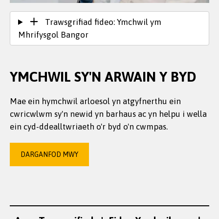
Trawsgrifiad fideo: Ymchwil ym
Mhrifysgol Bangor
YMCHWIL SY'N ARWAIN Y BYD
Mae ein hymchwil arloesol yn atgyfnerthu ein
cwricwlwm sy'n newid yn barhaus ac yn helpu i wella
ein cyd-ddealltwriaeth o'r byd o'n cwmpas.
DARGANFOD MWY