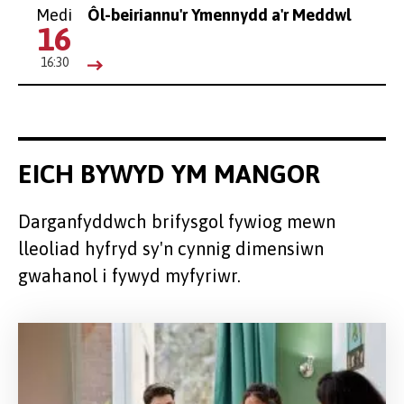
Medi
Ôl-beiriannu'r Ymennydd a'r Meddwl
16
16:30
EICH BYWYD YM MANGOR
Darganfyddwch brifysgol fywiog mewn
lleoliad hyfryd sy'n cynnig dimensiwn
gwahanol i fywyd myfyriwr.