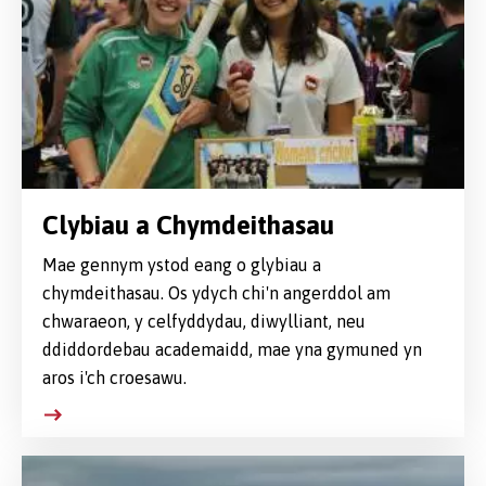
Clybiau a Chymdeithasau
Mae gennym ystod eang o glybiau a
chymdeithasau. Os ydych chi'n angerddol am
chwaraeon, y celfyddydau, diwylliant, neu
ddiddordebau academaidd, mae yna gymuned yn
aros i'ch croesawu.