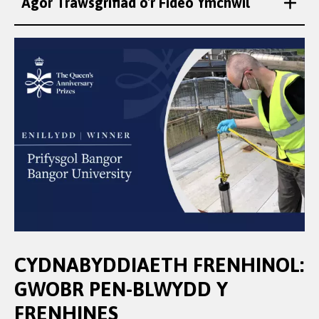
Agor Trawsgrifiad o'r Fideo Ymchwil
CYDNABYDDIAETH FRENHINOL:
GWOBR PEN-BLWYDD Y
FRENHINES