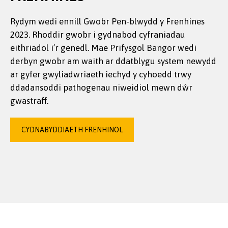
Rydym wedi ennill Gwobr Pen-blwydd y Frenhines
2023. Rhoddir gwobr i gydnabod cyfraniadau
eithriadol i’r genedl. Mae Prifysgol Bangor wedi
derbyn gwobr am waith ar ddatblygu system newydd
ar gyfer gwyliadwriaeth iechyd y cyhoedd trwy
ddadansoddi pathogenau niweidiol mewn dŵr
gwastraff.
CYDNABYDDIAETH FRENHINOL