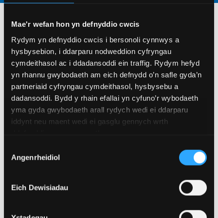
Mae'r wefan hon yn defnyddio cwcis
Newyddion a
Rydym yn defnyddio cwcis i bersonoli cynnwys a
Digwyddiadau
hysbysebion, i ddarparu nodweddion cyfryngau
cymdeithasol ac i ddadansoddi ein traffig. Rydym hefyd
yn rhannu gwybodaeth am eich defnydd o’n safle gyda’n
partneriaid cyfryngau cymdeithasol, hysbysebu a
GWELD MWY
dadansoddi. Bydd y rhain efallai yn cyfuno’r wybodaeth
yma gyda gwybodaeth arall rydych wedi ei ddarparu
iddynt neu maent wedi ei gasglu gennych wrth
ddefnyddio eu gwasanaethau.
Dewis
Angenrheidiol
Caniatâd
Eich Dewisiadau
Ystadegau