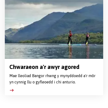
Chwaraeon a'r awyr agored
Mae lleoliad Bangor rhwng y mynyddoedd a'r môr
yn cynnig llu o gyfleoedd i chi anturio.