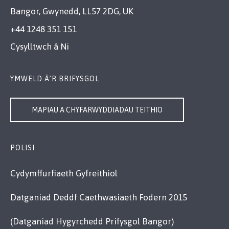
Bangor, Gwynedd, LL57 2DG, UK
+44 1248 351 151
Cysylltwch â Ni
YMWELD Â’R BRIFYSGOL
MAPIAU A CHYFARWYDDIADAU TEITHIO
POLISI
Cydymffurfiaeth Gyfreithiol
Datganiad Deddf Caethwasiaeth Fodern 2015
(Datganiad Hygyrchedd Prifysgol Bangor)