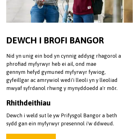
DEWCH I BROFI BANGOR
Nid yn unig ein bod yn cynnig addysg rhagorol a
phrofiad myfyrwyr heb ei ail, ond mae
gennym hefyd gymuned myfyrwyr fywiog,
gyfeillgar ac amrywiol wedi'i lleoli yn y lleoliad
mwyaf syfrdanol rhwng y mynyddoedd a'r môr.
Rhithdeithiau
Dewch i weld sut le yw Prifysgol Bangor a beth
sydd gan ein myfyrwyr presennol i'w ddweud.