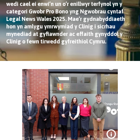
wedi cael ei enwi’n un o’r enillwyr terfynol yn y
categori Gwobr Pro Bono yng Ngwobrau cyntaf
Legal News Wales 2025. Mae’r gydnabyddiaeth
hon yn amlygu ymrwymiad y Clinig i sicrhau
mynediad at gyfiawnder ac effaith gynyddol y
Clinig o fewn tirwedd gyfreithiol Cymru.