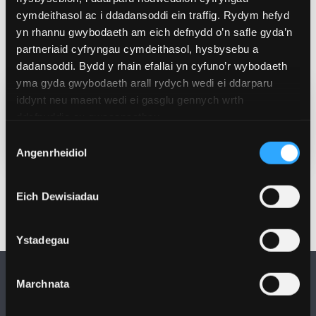
cam nesaf: cyfweliadau wyneb yn wyneb gyda’r panel
cymdeithasol ac i ddadansoddi ein traffig. Rydym hefyd
beirniadu yn ddiweddarach y mis hwn. Cyhoeddir yr
yn rhannu gwybodaeth am eich defnydd o’n safle gyda’n
enillwyr mewn seremoni wobrwyo ddydd Iau, 5
partneriaid cyfryngau cymdeithasol, hysbysebu a
Mehefin yn Ngwesty'r Marriott Caerdydd.
dadansoddi. Bydd y rhain efallai yn cyfuno’r wybodaeth
yma gyda gwybodaeth arall rydych wedi ei ddarparu
iddynt neu maent wedi ei gasglu gennych wrth
Dyddiad Cyhoeddi
ddefnyddio eu gwasanaethau.
Ebr 9, 2025
Dewis
Angenrheidiol
Caniatâd
Eich Dewisiadau
Ystadegau
Marchnata