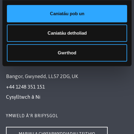
Caniatáu pob un
DILYNWCH NI
Caniatáu detholiad
Gwrthod
PRIFYSGOL BANGOR
Bangor, Gwynedd, LL57 2DG, UK
+44 1248 351 151
Cysylltwch â Ni
YMWELD Â’R BRIFYSGOL