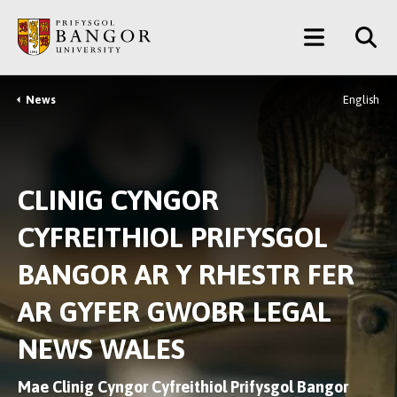
Neidio
Main
i’r
Prif
Menu
Gynnwys
News
English
Breadcrumb
CLINIG CYNGOR
CYFREITHIOL PRIFYSGOL
BANGOR AR Y RHESTR FER
AR GYFER GWOBR LEGAL
NEWS WALES
Mae Clinig Cyngor Cyfreithiol Prifysgol Bangor