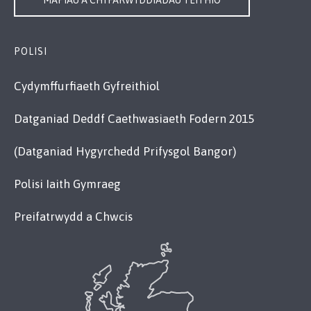
MAPIAU A CHYFARWYDDIADAU TEITHIO
POLISI
Cydymffurfiaeth Gyfreithiol
Datganiad Deddf Caethwasiaeth Fodern 2015
(Datganiad Hygyrchedd Prifysgol Bangor)
Polisi Iaith Gymraeg
Preifatrwydd a Chwcis