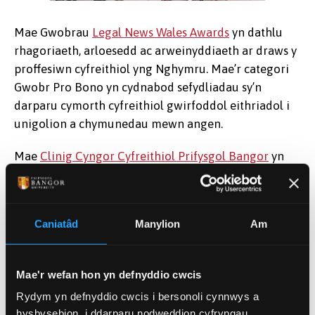
Mae Gwobrau
Legal News Wales Awards
yn dathlu
rhagoriaeth, arloesedd ac arweinyddiaeth ar draws y
proffesiwn cyfreithiol yng Nghymru. Mae’r categori
Gwobr Pro Bono yn cydnabod sefydliadau sy’n
darparu cymorth cyfreithiol gwirfoddol eithriadol i
Some of the BULAC
unigolion a chymunedau mewn angen.
members with Director,
Ms Tracey Horton.
Mae
Clinig Cyngor Cyfreithiol Prifysgol Bangor
yn
darparu cyngor cyfreithiol am ddim i’r cyhoedd, gan
roi cyfle i fyfyrwyr gael profiad ymarferol o’r gyfraith
o dan oruchwyliaeth staff cymwysedig. Mae ei
Caniatâd
Manylion
Am
gynnwys ymhlith yr enillwyr terfynol yn adlewyrchu
ei ffocws cryf ar y gymuned a’i ymrwymiad i
wasanaeth cyhoeddus.
Mae'r wefan hon yn defnyddio cwcis
Rydym yn defnyddio cwcis i bersonoli cynnwys a
Bydd yr holl enillwyr terfynol yn symud ymlaen i’r
hysbysebion, i ddarparu nodweddion cyfryngau