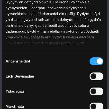
Rydym yn defnyddio cwcis i bersonoli cynnwys a
hysbysebion, i ddarparu nodweddion cyfryngau
cymdeithasol ac i ddadansoddi ein traffig. Rydym hefyd
yn rhannu gwybodaeth am eich defnydd o’n safle gyda’n
partneriaid cyfryngau cymdeithasol, hysbysebu a
DILYNWCH NI
dadansoddi. Bydd y rhain efallai yn cyfuno’r wybodaeth
yma gyda gwybodaeth arall rydych wedi ei ddarparu
iddynt neu maent wedi ei gasglu gennych wrth
ddefnyddio eu gwasanaethau.
Dewis
Angenrheidiol
Caniatâd
PRIFYSGOL BANGOR
Eich Dewisiadau
Bangor, Gwynedd, LL57 2DG, UK
+44 1248 351 151
Ystadegau
Cysylltwch â Ni
Marchnata