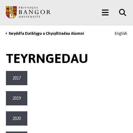
Neidio
Main
i’r
Prif
Menu
Gynnwys
Swyddfa Datblygu a Chysylltiadau Alumni
English
Breadcrumb
TEYRNGEDAU
2017
2019
2020