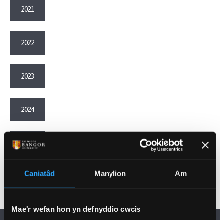
2021
2022
2023
2024
2025
Caniatâd
Manylion
Am
Mae'r wefan hon yn defnyddio cwcis