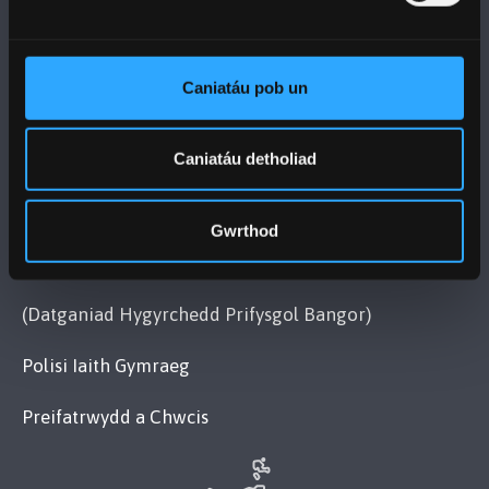
YMWELD Â’R BRIFYSGOL
MAPIAU A CHYFARWYDDIADAU TEITHIO
Caniatáu pob un
POLISI
Caniatáu detholiad
Cydymffurfiaeth Gyfreithiol
Gwrthod
Datganiad Deddf Caethwasiaeth Fodern 2015
(Datganiad Hygyrchedd Prifysgol Bangor)
Polisi Iaith Gymraeg
Preifatrwydd a Chwcis