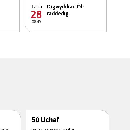
Tach
Digwyddiad Ôl-
28
raddedig
08:45
50 Uchaf
Lle
yn