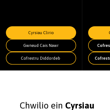
Cyrsiau Clirio
Gwneud Cais Nawr
Cofres
Cofrestru Diddordeb
Cofrest
Chwilio ein
Cyrsiau