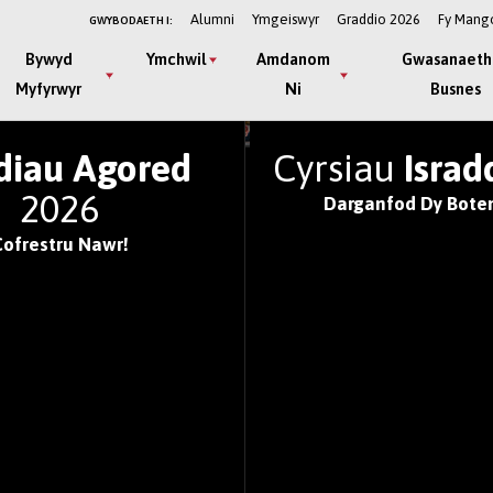
Alumni
Ymgeiswyr
Graddio 2026
Fy Mang
GWYBODAETH I:
Bywyd
Ymchwil
Amdanom
Gwasanaeth
Myfyrwyr
Ni
Busnes
IFYSGOLION GORAU'R
diau Agored
Cyrsiau
Israd
2026
Darganfod Dy Boten
Cofrestru Nawr!