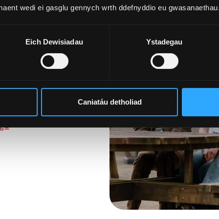
r gyfer
 maent wedi ei gasglu gennych wrth ddefnyddio eu gwasanaethau
Eich Dewisiadau
Ystadegau
neu’n barod i gymryd
ae ceisiadau’n dal ar
g a chyrsiau byr. Mae
ddiw.
Caniatáu detholiad
sgu