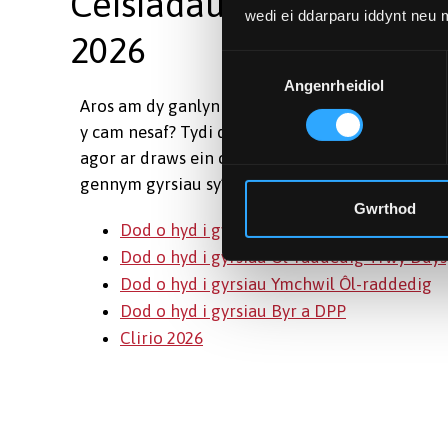
Ceisiadau dal ar agor a
wedi ei ddarparu iddynt neu
2026
Dewis
Angenrheidiol
Caniatâd
Aros am dy ganlyniadau, wedi newid dy feddwl, 
y cam nesaf? Tydi ddim rhy hwyr i ymuno â ni. M
agor ar draws ein cyrsiau israddedig, ôl-raddedi
gennym gyrsiau sy’n addas i bawb. Gwna gais he
Gwrthod
Dod o hyd i gyrsiau Israddedig
Dod o hyd i gyrsiau Ôl-raddedig Trwy Ddy
Dod o hyd i gyrsiau Ymchwil Ôl-raddedig
Dod o hyd i gyrsiau Byr a DPP
Clirio 2026