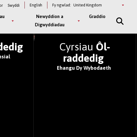
Select
English
Fy ngwlad:
or
Swyddi
a
country
au
Newyddion a
Graddio
Digwyddiadau
 BYD 2026
dedig
Cyrsiau
Ôl-
raddedig
sial
Ehangu Dy Wybodaeth