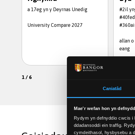
a 17eg yn y Deyrnas Unedig
#2il y
#40fed
University Compare 2027
#360ai
allan o
eang
1
/
6
Caniatâd
Mae'r wefan hon yn defnydd
Rydym yn defnyddio cwcis i 
ddadansoddi ein traffig. Ryd
cymdeithasol, hysbysebu a d