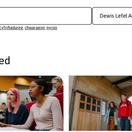
Study
Level
cyfrifiadureg
,
chwaraeon
,
nyrsio
ed