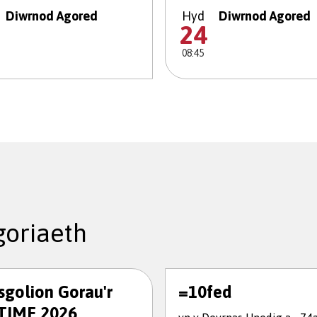
Diwrnod Agored
Hyd
Diwrnod Agored
24
08:45
oriaeth
ysgolion Gorau'r
=10fed
TIME 2026