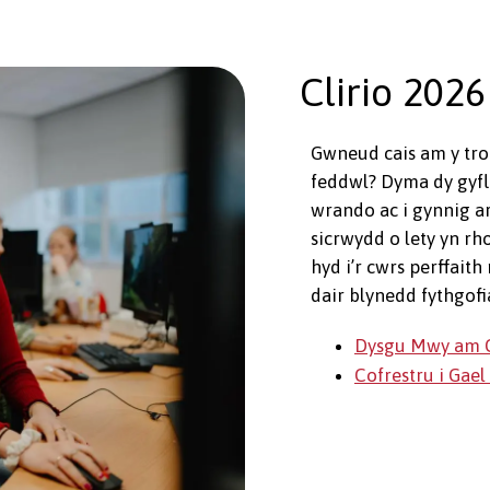
Clirio 2026
Gwneud cais am y tro
feddwl? Dyma dy gyfle
wrando ac i gynnig a
sicrwydd o lety yn rh
hyd i’r cwrs perffait
dair blynedd fythgofi
Dysgu Mwy am C
Cofrestru i Gae