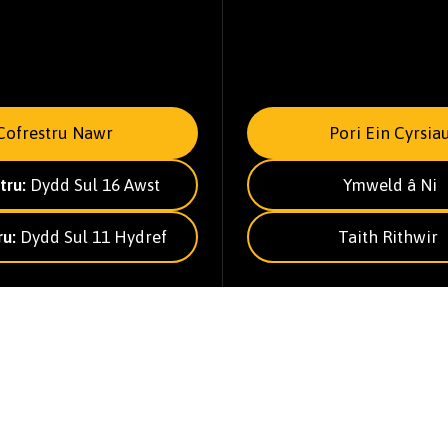
Cofrestru Nawr
Pori Ein Cyrsia
tru:
Dydd Sul 16 Awst
Ymweld â Ni
ru:
Dydd Sul 11 Hydref
Taith Rithwir