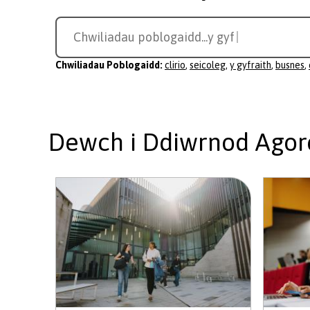
Search
Chwiliadau poblogaidd...
busnes
for
a
Chwiliadau Poblogaidd:
clirio
,
seicoleg
,
y gyfraith
,
busnes
,
course
Dewch i Ddiwrnod Agor