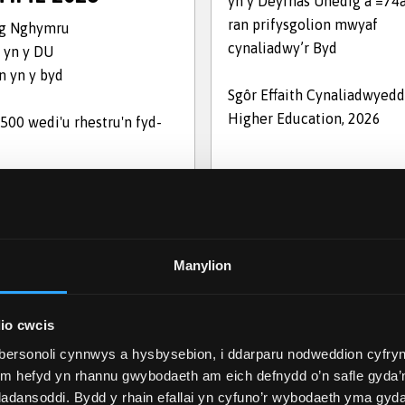
yn y Deyrnas Unedig a =74a
ran prifysgolion mwyaf
ng Nghymru
cynaliadwy’r Byd
 yn y DU
n yn y byd
Sgôr Effaith Cynaliadwyed
Higher Education, 2026
 500 wedi'u rhestru'n fyd-
Manylion
io cwcis
bersonoli cynnwys a hysbysebion, i ddarparu nodweddion cyfryn
ym hefyd yn rhannu gwybodaeth am eich defnydd o’n safle gyda’n
adansoddi. Bydd y rhain efallai yn cyfuno’r wybodaeth yma gyd