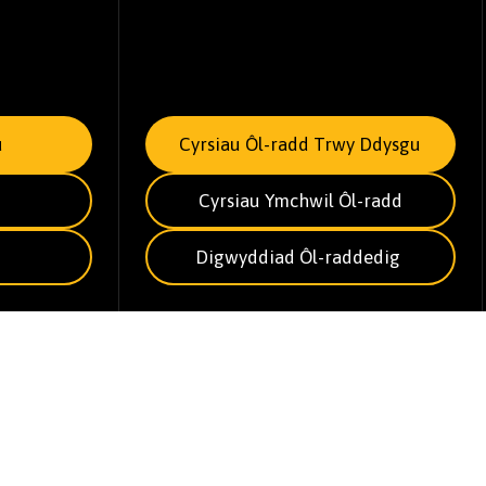
u
Cyrsiau Ôl-radd Trwy Ddysgu
Cyrsiau Ymchwil Ôl-radd
Digwyddiad Ôl-raddedig