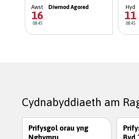
Awst
Diwrnod Agored
Hyd
16
11
08:45
08:45
Cydnabyddiaeth am Rag
Prifysgol orau yng
Prif
Nghymru
Byd 