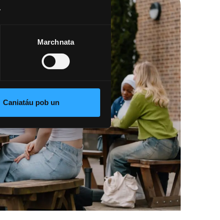
.
Marchnata
Caniatáu pob un