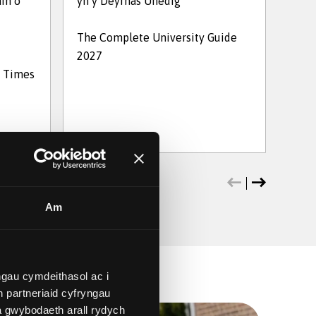
in o
yn y Deyrnas Unedig
a'r 
The Complete University Guide
2027
Prif
d Times
2026
Am
gau cymdeithasol ac i
 partneriaid cyfryngau
a gwybodaeth arall rydych