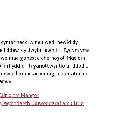
 cyntaf heddiw neu wedi newid dy
 i ddewis y llwybr iawn i ti. Rydym yma i
rweiniad gonest a chefnogol. Mae ein
oi'r rhyddid i ti ganolbwyntio ar ddod o
h mewn lleoliad arbennig, a pharatoi am
adwy.
lirio Ym Mangor
l y Wybodaeth Ddiweddaraf am Clirio