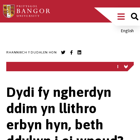
Sgipiwch
Main
i’r
prif
Menu
gynnwys
English
Breadcrumb
RHANNWCH Y DUDALEN HON
Dydi fy ngherdyn
ddim yn llithro
erbyn hyn, beth