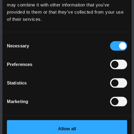
may combine it with other information that you’ve
provided to them or that they’ve collected from your use
of their services.
PRIFYSGOL BANGOR
Consent
Bangor, Gwynedd, LL57 2DG, UK
Necessary
Selection
+44 (0)1248 351151
Cysylltwch â Ni
Preferences
YMWELD Â’R BRIFYSGOL
Statistics
MAPIAU A CHYFARWYDDIADAU TEITHIO
Marketing
POLISI
Allow all