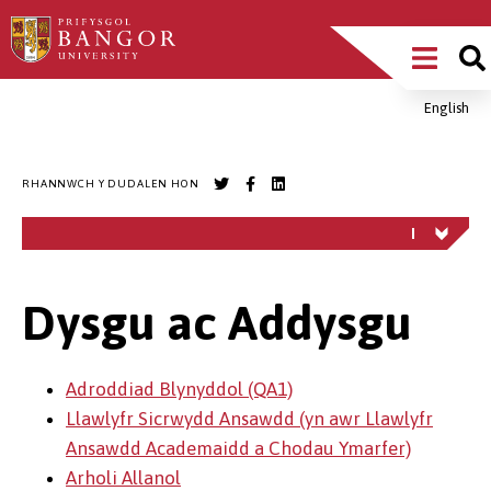
Sgipiwch
Main
i’r
prif
Menu
gynnwys
English
Breadcrumb
RHANNWCH Y DUDALEN HON
Dysgu ac Addysgu
Adroddiad Blynyddol (QA1)
Llawlyfr Sicrwydd Ansawdd (yn awr Llawlyfr
Ansawdd Academaidd a Chodau Ymarfer)
Arholi Allanol