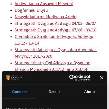
Archwiliadau Ansawdd Mewnol
Dogfennau Dilysu
Newyddiaduron Modiwlau Arlein
Strategaeth Dysgu ac Addysgu 04/05 - 06/07
Strategaeth Dysgu ac Addysgu 07/08 - 09/10
Crynodeb o Strategaeth Dysgu ac Addysgu
11/12 - 13/14
Strategaeth Addysgu a Dysgu dan Arweiniad
Myfyrwyr 2017-2020
Strategaeth ar y Cyd Addysgu a Dysgu ac
Ehangu Mynediad 2011/12 tan 2013/14
Canllawiau ar gyfer Uwch Diwtoriaid
Cymrodoriaethau Dysgu'r Brifysgol
Consent
Details
About