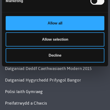
Marketing
YMWELD Â’R BRIFYSGOL
Allow all
MAPIAU A CHYFARWYDDIADAU TEITHIO
Allow selection
POLISI
Decline
Cydymffurfiaeth Gyfreithiol
Datganiad Deddf Caethwasiaeth Modern 2015
Datganiad Hygyrchedd Prifysgol Bangor
Polisi Iaith Gymraeg
Preifatrwydd a Chwcis