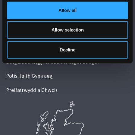
Allow all
POLISI
Allow selection
Cydymffurfiaeth Gyfreithiol
Datganiad Deddf Caethwasiaeth Modern 2015
Decline
Datganiad Hygyrchedd Prifysgol Bangor
Polisi Iaith Gymraeg
Preifatrwydd a Chwcis