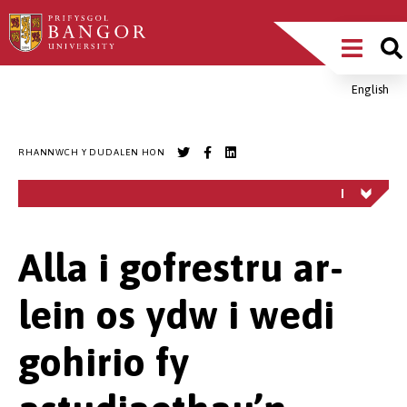
Sgipiwch
Main
i’r
prif
Menu
gynnwys
English
Breadcrumb
RHANNWCH Y DUDALEN HON
Alla i gofrestru ar-
lein os ydw i wedi
gohirio fy