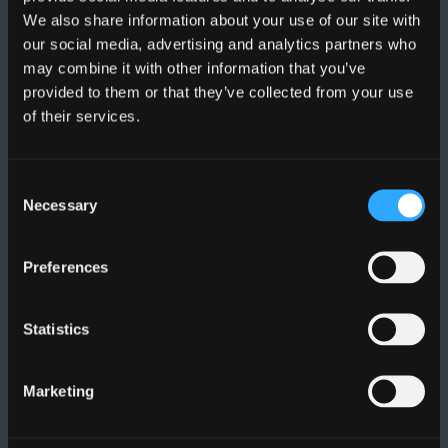
We also share information about your use of our site with
DILYNWCH NI
our social media, advertising and analytics partners who
may combine it with other information that you’ve
provided to them or that they’ve collected from your use
of their services.
Consent
PRIFYSGOL BANGOR
Necessary
Selection
Bangor, Gwynedd, LL57 2DG, UK
Preferences
+44 (0)1248 351151
Cysylltwch â Ni
Statistics
YMWELD Â’R BRIFYSGOL
Marketing
MAPIAU A CHYFARWYDDIADAU TEITHIO