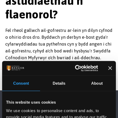
astudiaethau’n
flaenorol?
Fel rheol gallwch ail-gofrestru ar-lein yn dilyn cyfnod
o ohirio dros dro. Byddwch yn derbyn e-bost gyda'r
cyfarwyddiadau tua pythefnos cyn y bydd angen i chi
ail-gofrestru, cyhyd a'ch bod wedi hysbysu'r Swyddfa
Cofnodion Myfyrwyr o'ch bwriad i ail-ddechrau.
Consent
Details
About
This website uses cookies
We use cookies to personalise content and ads, to
provide social media features and to analyse our traffic.