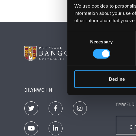
We use cookies to personalis
information about your use of
other information that you’ve
Consent
Necessary
Selection
PRIFYSG
Bangor, 
+44 (0)1
Decline
Cysylltw
DILYNWCH NI
YMWELD 
CH