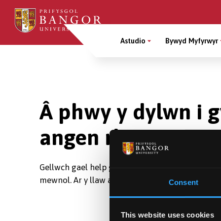
Sgipiwch
i’r
Main
prif
Astudio
Bywyd Myfyrwyr
gynnwys
Menu
Breadcrumb
Â phwy y dylwn i g
angen rhagor o gy
Gellwch gael help gan dîm y Ddesg Gymorth trwy
mewnol. Ar y llaw arall, gellwch anfon e-bost at
Consent
This website uses cookies