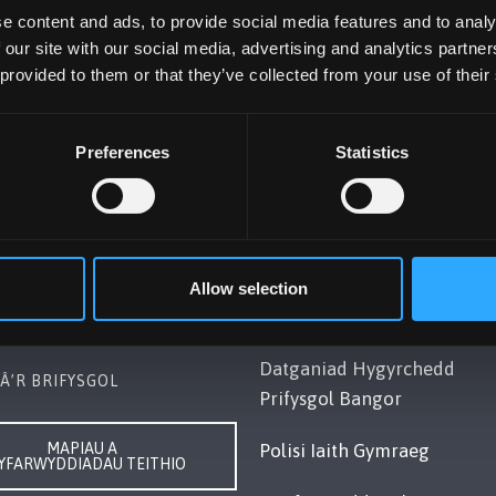
e content and ads, to provide social media features and to analy
 our site with our social media, advertising and analytics partn
 provided to them or that they’ve collected from your use of their
Preferences
Statistics
OL BANGOR
POLISI
Gwynedd, LL57 2DG, UK
Cydymffurfiaeth Gyfreithiol
248 351151
Datganiad Deddf
Allow selection
ch â Ni
Caethwasiaeth Modern 201
Datganiad Hygyrchedd
Â’R BRIFYSGOL
Prifysgol Bangor
MAPIAU A
Polisi Iaith Gymraeg
YFARWYDDIADAU TEITHIO