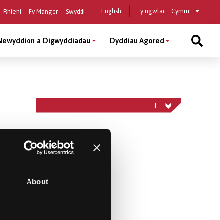
Select
English
Fy ngwlad:
Rhieni
Fy Mangor
Swyddi
a
country
Newyddion a Digwyddiadau
Dyddiau Agored
n
About