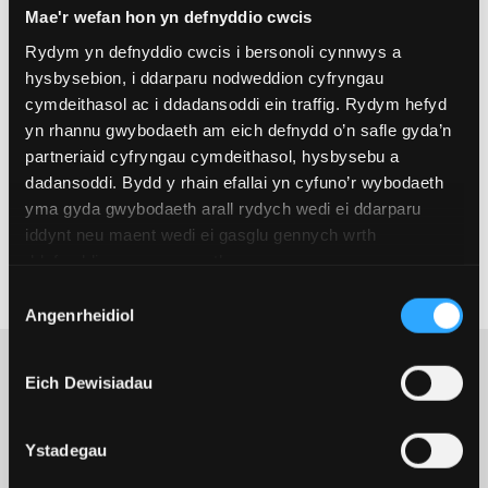
Mae'r wefan hon yn defnyddio cwcis
Mae grwpiau a chanolfannau ymchwil yn rhan
Rydym yn defnyddio cwcis i bersonoli cynnwys a
ganolog o Goleg y Celfyddydau, Dyniaethau a
hysbysebion, i ddarparu nodweddion cyfryngau
Gwyddorau Cymdeithas, ac yn cynnig fframwaith i
cymdeithasol ac i ddadansoddi ein traffig. Rydym hefyd
hyrwyddo a hwyluso ymchwil, cydweithio a
yn rhannu gwybodaeth am eich defnydd o’n safle gyda’n
chynlluniau addysgu ôl-radd.
partneriaid cyfryngau cymdeithasol, hysbysebu a
dadansoddi. Bydd y rhain efallai yn cyfuno’r wybodaeth
yma gyda gwybodaeth arall rydych wedi ei ddarparu
MWY AM EIN HYMCHWIL
iddynt neu maent wedi ei gasglu gennych wrth
ddefnyddio eu gwasanaethau.
Dewis
Angenrheidiol
Caniatâd
Eich Dewisiadau
Newyddion a
Ystadegau