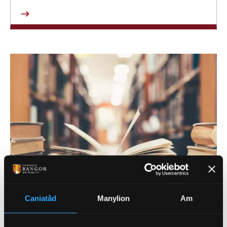
Caniatâd
Manylion
Am
EIN HYMCHWIL