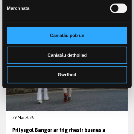
Digwyddiadau
Marchnata
Diweddaraf y Coleg
Caniatáu pob un
Caniatáu detholiad
Gwrthod
29 Mai 2026
Prifysgol Bangor ar frig rhestr busnes a