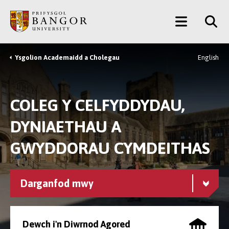
Neidio
Main
i’r
Prif
Menu
Gynnwys
Ysgolion Academaidd a Cholegau
English
Breadcrumb
COLEG Y CELFYDDYDAU,
DYNIAETHAU A
GWYDDORAU CYMDEITHAS
Darganfod mwy
Dewch i'n Diwrnod Agored