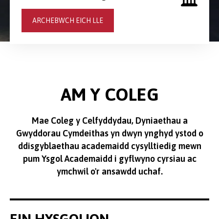
ARCHEBWCH EICH LLE
AM Y COLEG
Mae Coleg y Celfyddydau, Dyniaethau a
Gwyddorau Cymdeithas yn dwyn ynghyd ystod o
ddisgyblaethau academaidd cysylltiedig mewn
pum Ysgol Academaidd i gyflwyno cyrsiau ac
ymchwil o'r ansawdd uchaf.
EIN HYSGOLION