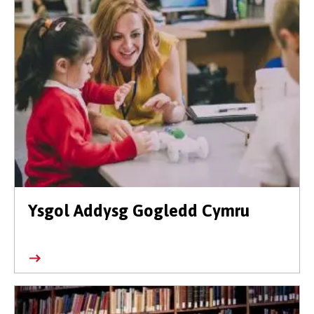
Ysgol Addysg Gogledd Cymru