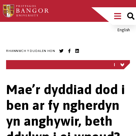
Sgipiwch
Main
i’r
prif
Menu
gynnwys
English
Breadcrumb
RHANNWCH Y DUDALEN HON
Mae’r dyddiad dod i
ben ar fy ngherdyn
yn anghywir, beth