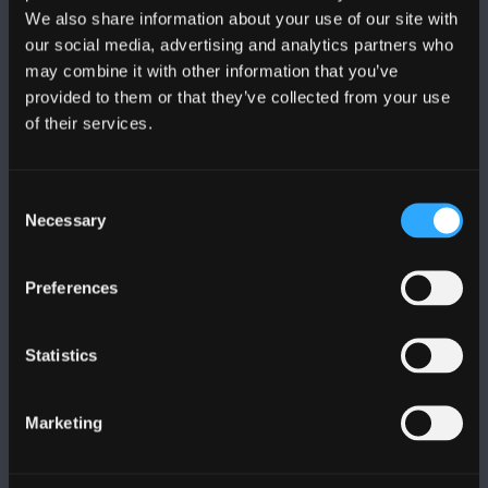
We also share information about your use of our site with
DILYNWCH NI
our social media, advertising and analytics partners who
may combine it with other information that you’ve
provided to them or that they’ve collected from your use
of their services.
Consent
PRIFYSGOL BANGOR
Necessary
Selection
Bangor, Gwynedd, LL57 2DG, UK
Preferences
+44 (0)1248 351151
Cysylltwch â Ni
Statistics
YMWELD Â’R BRIFYSGOL
Marketing
MAPIAU A CHYFARWYDDIADAU TEITHIO