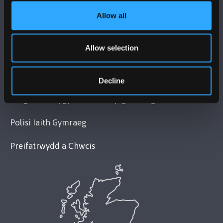
Allow all
POLISI
Allow selection
Cydymffurfiaeth Gyfreithiol
Datganiad Deddf Caethwasiaeth Modern 2015
Decline
Datganiad Hygyrchedd Prifysgol Bangor
Polisi Iaith Gymraeg
Preifatrwydd a Chwcis