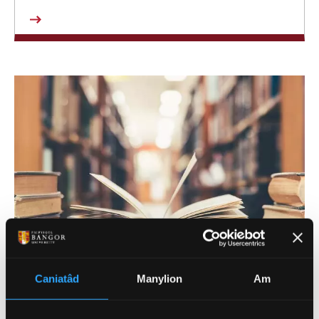
Caniatâd
Manylion
Am
EIN HYMCHWIL