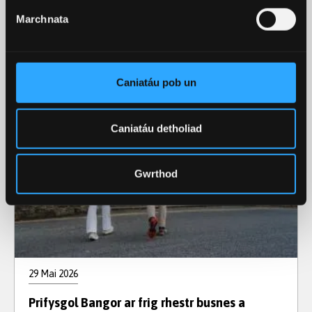
Digwyddiadau
Marchnata
Diweddaraf y Coleg
Caniatáu pob un
Caniatáu detholiad
Gwrthod
29 Mai 2026
Prifysgol Bangor ar frig rhestr busnes a