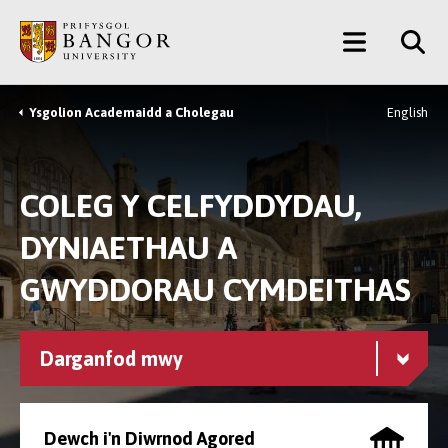
Neidio
Main
i’r
Prif
Menu
Gynnwys
Ysgolion Academaidd a Cholegau
English
Breadcrumb
COLEG Y CELFYDDYDAU,
DYNIAETHAU A
GWYDDORAU CYMDEITHAS
Darganfod mwy
Dewch i'n Diwrnod Agored