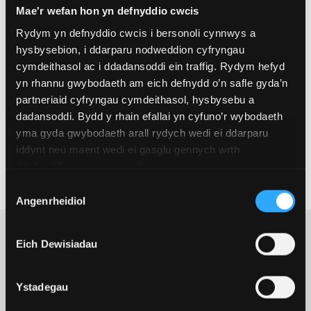
Mae'r wefan hon yn defnyddio cwcis
Mae grwpiau a chanolfannau ymchwil yn rhan
Rydym yn defnyddio cwcis i bersonoli cynnwys a
ganolog o Goleg y Celfyddydau, Dyniaethau a
hysbysebion, i ddarparu nodweddion cyfryngau
Gwyddorau Cymdeithas, ac yn cynnig fframwaith i
cymdeithasol ac i ddadansoddi ein traffig. Rydym hefyd
hyrwyddo a hwyluso ymchwil, cydweithio a
yn rhannu gwybodaeth am eich defnydd o’n safle gyda’n
chynlluniau addysgu ôl-radd.
partneriaid cyfryngau cymdeithasol, hysbysebu a
dadansoddi. Bydd y rhain efallai yn cyfuno’r wybodaeth
yma gyda gwybodaeth arall rydych wedi ei ddarparu
MWY AM EIN HYMCHWIL
iddynt neu maent wedi ei gasglu gennych wrth
ddefnyddio eu gwasanaethau.
Dewis
Angenrheidiol
Caniatâd
Eich Dewisiadau
Newyddion a
Ystadegau