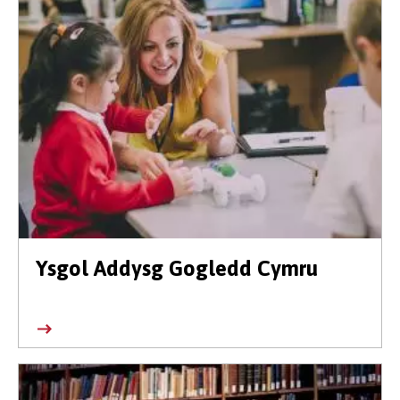
Ysgol Addysg Gogledd Cymru