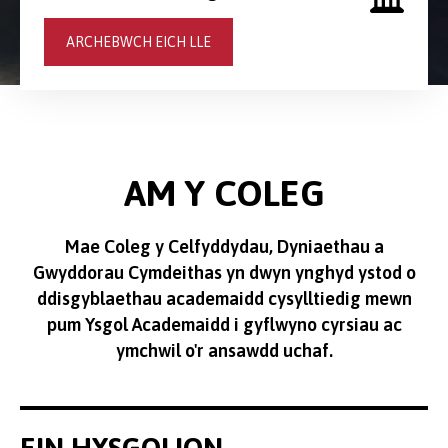
ARCHEBWCH EICH LLE
AM Y COLEG
Mae Coleg y Celfyddydau, Dyniaethau a
Gwyddorau Cymdeithas yn dwyn ynghyd ystod o
ddisgyblaethau academaidd cysylltiedig mewn
pum Ysgol Academaidd i gyflwyno cyrsiau ac
ymchwil o'r ansawdd uchaf.
EIN HYSGOLION