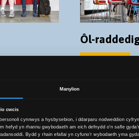
Ôl-raddedi
DARGANFOD MWY
Manylion
io cwcis
bersonoli cynnwys a hysbysebion, i ddarparu nodweddion cyfryn
ym hefyd yn rhannu gwybodaeth am eich defnydd o’n safle gyda’n
adansoddi. Bydd y rhain efallai yn cyfuno’r wybodaeth yma gyd