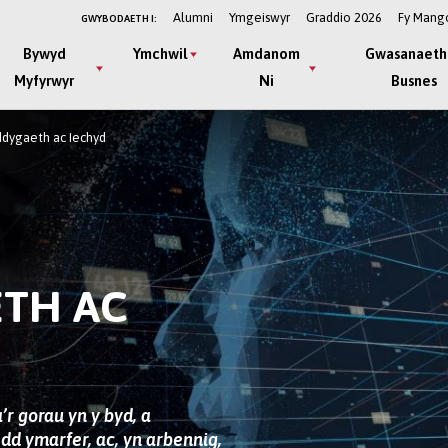
Alumni
Ymgeiswyr
Graddio 2026
Fy Mang
GWYBODAETH I:
Bywyd
Ymchwil
Amdanom
Gwasanaeth
Myfyrwyr
Ni
Busnes
dygaeth ac Iechyd
TH AC
’r gorau yn y byd, a
d ymarfer, ac, yn arbennig,