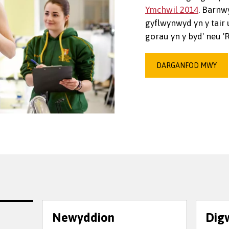
Ymchwil 2014
. Barnw
gyflwynwyd yn y tair 
gorau yn y byd' neu '
DARGANFOD MWY
Newyddion
Dig