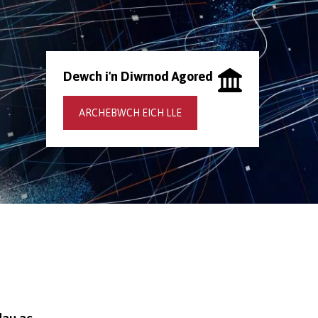
Dewch i'n Diwrnod Agored
ARCHEBWCH EICH LLE