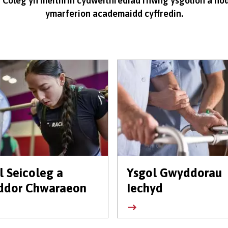
 Coleg yn meithrin cydweithrediad rhwng ysgolion a no
ymarferion academaidd cyffredin.
l Seicoleg a
Ysgol Gwyddorau
dor Chwaraeon
Iechyd