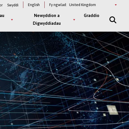
Select
English
Fy ngwlad:
or
Swyddi
a
country
au
Newyddion a
Graddio
Digwyddiadau