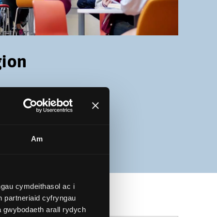
gion
Am
gau cymdeithasol ac i
 partneriaid cyfryngau
a gwybodaeth arall rydych