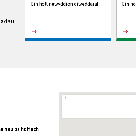
Ein holl newyddion diweddaraf.
Ein ho
iadau
.
u neu os hoffech