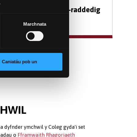
.
Ymchwil Ôl-raddedig
Marchnata
Caniatáu pob un
CHWIL
dyfnder ymchwil y Coleg gyda'i set
iadau o
Fframwaith Rhagoriaeth