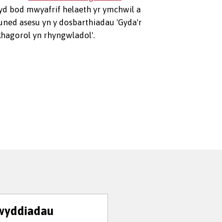
yd bod mwyafrif helaeth yr ymchwil a
uned asesu yn y dosbarthiadau 'Gyda'r
Rhagorol yn rhyngwladol'.
wyddiadau