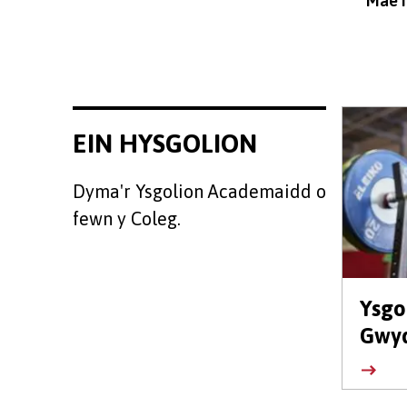
Mae’r
EIN HYSGOLION
Dyma'r Ysgolion Academaidd o
fewn y Coleg.
Ysgo
Gwyd