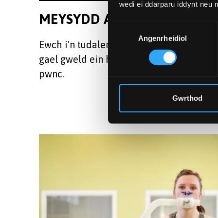
wedi ei ddarparu iddynt neu
Isra
MEYSYDD ASTUDIO
Dewis
Angenrheidiol
Caniatâd
Ewch i'n tudalennau Astudio i
gael gweld ein holl feysydd
pwnc.
Gwrthod