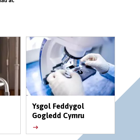
dau ac
Ysgol Feddygol
Gogledd Cymru