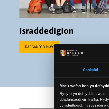
Israddedigion
DARGANFOD MWY
Caniatâd
Mae'r wefan hon yn defnydd
Rydym yn defnyddio cwcis i 
ddadansoddi ein traffig. Ryd
cymdeithasol, hysbysebu a d