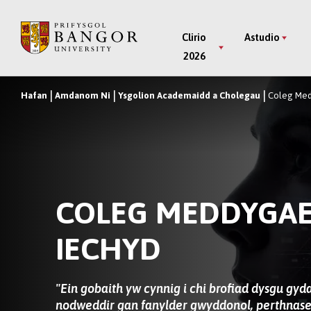
Neidio
i’r
Main
Clirio
Astudio
Prif
2026
Menu
Gynnwys
Hafan
Amdanom Ni
Ysgolion Academaidd a Cholegau
Coleg Med
Breadcrumb
COLEG MEDDYGAE
IECHYD
"Ein gobaith yw cynnig i chi brofiad dysgu gyda
nodweddir gan fanylder gwyddonol, perthnased