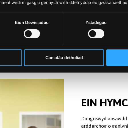
 maent wedi ei gasglu gennych wrth ddefnyddio eu gwasanaethau
ddedig
Ôl-raddedig trwy
Ddysgu
Eich Dewisiadau
Ystadegau
Caniatáu detholiad
EIN HYM
Dangoswyd ansawdd a 
ardderchog o ganlyn