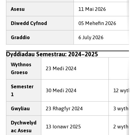
Asesu
11 Mai 2026
Diwedd Cyfnod
05 Mehefin 2026
Graddio
6 July 2026
Dyddiadau Semestrau: 2024–2025
Wythnos
23 Medi 2024
Groeso
Semester
30 Medi 2024
12 wythn
1
Gwyliau
23 Rhagfyr 2024
3 wythno
Dychwelyd
13 Ionawr 2025
2 wythno
ac Asesu