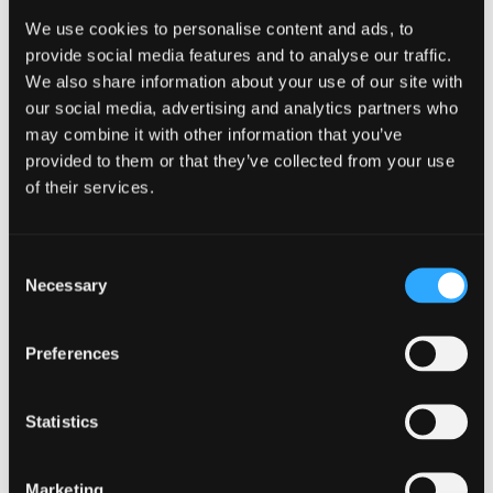
Wythnos Groeso
19 Medi 2022
We use cookies to personalise content and ads, to
provide social media features and to analyse our traffic.
Semester 1
26 Medi 2022
We also share information about your use of our site with
our social media, advertising and analytics partners who
Gwyliau’r Nadolig
19 Rhagfyr 2022
may combine it with other information that you’ve
provided to them or that they’ve collected from your use
Dychwelyd ac Asesu
09 Ionawr 2023
of their services.
Semester 2
23 Ionawr 2023
Consent
Necessary
Gwyliau’r Pasg
27 Mawrth 2023
Selection
Sul y Pasg
09 Ebrill 2023
Preferences
Dychwelyd
17 Ebrill 2023
Statistics
Asesu
08 Mai 2023
Marketing