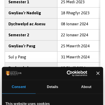
Semester 1
25 Medi 2023
Gwyliau’r Nadolig
18 Rhagfyr 2023
Dychwelyd ac Asesu
08 Ionawr 2024
Semester 2
22 Ionawr 2024
Gwyliau’r Pasg
25 Mawrth 2024
Sul y Pasg
31 Mawrth 2024
Dychwelyd
15 Ebrill 2024
Asesu
06 Mai 2024
Consent
Details
About
Diwedd y Sesiwn
31 Mai 2024
Dyddiadau Semestrau: 2022–2023
This website uses cookies