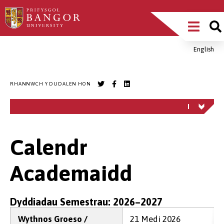
Sgipiwch
Main
i’r
prif
Menu
gynnwys
English
Breadcrumb
RHANNWCH Y DUDALEN HON
Calendr
Academaidd
Dyddiadau Semestrau: 2026–2027
Wythnos Groeso /
21 Medi 2026