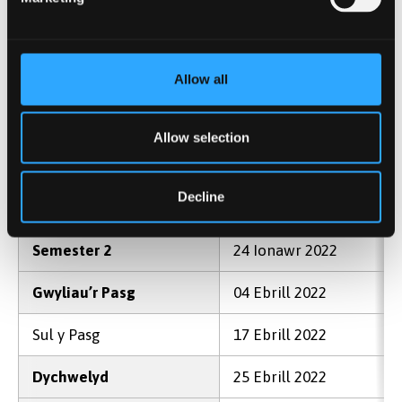
Diwedd y Sesiwn
02 Mehefin 2023
Dyddiadau Semestrau: 2021–2022
Allow all
Wythnos Groeso
20 Medi 2021
Semester 1
27 Medi 2021
Allow selection
Gwyliau’r Nadolig
20 Rhagfyr 2021
Decline
Dychwelyd ac Asesu
10 Ionawr 2022
Semester 2
24 Ionawr 2022
Gwyliau’r Pasg
04 Ebrill 2022
Sul y Pasg
17 Ebrill 2022
Dychwelyd
25 Ebrill 2022