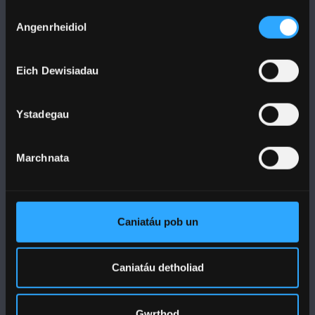
Dewis
Angenrheidiol
Caniatâd
Eich Dewisiadau
DILYNWCH NI
Ystadegau
Marchnata
PRIFYSGOL BANGOR
Caniatáu pob un
Bangor, Gwynedd, LL57 2DG, UK
+44 1248 351 151
Caniatáu detholiad
Cysylltwch â Ni
Gwrthod