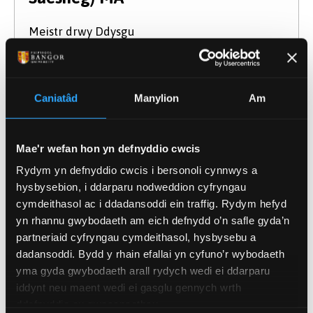
Meistr drwy Ddysgu
Mynediad: 2026
Cod UCAS
Q3AK
Cymhwyster
MA
Caniatâd
Manylion
Am
Hyd
1- 2 flynedd
Modd Astudio
Llawn amser
Rhan amser
Mae'r wefan hon yn defnyddio cwcis
Dysgwch Fwy
Rydym yn defnyddio cwcis i bersonoli cynnwys a
hysbysebion, i ddarparu nodweddion cyfryngau
cymdeithasol ac i ddadansoddi ein traffig. Rydym hefyd
yn rhannu gwybodaeth am eich defnydd o’n safle gyda’n
partneriaid cyfryngau cymdeithasol, hysbysebu a
dadansoddi. Bydd y rhain efallai yn cyfuno’r wybodaeth
yma gyda gwybodaeth arall rydych wedi ei ddarparu
iddynt neu maent wedi ei gasglu gennych wrth
ddefnyddio eu gwasanaethau.