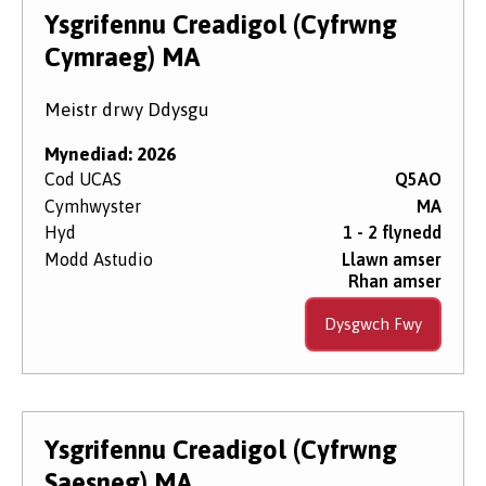
Lefel Astudio
Ysgrifennu Creadigol (Cyfrwng
Cymraeg) MA
Maes Pwnc
Meistr drwy Ddysgu
Mynediad: 2026
Cod UCAS
Q5AO
Dyddiad Dechrau
Cymhwyster
MA
Hyd
1 - 2 flynedd
Modd Astudio
Llawn amser
Math o Gwrs
Rhan amser
Dysgwch Fwy
Dull Astudio'r Cwrs
Ysgrifennu Creadigol (Cyfrwng
Saesneg) MA