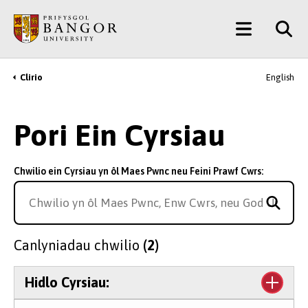
Neidio
Main
i’r
Prif
Menu
Gynnwys
Clirio
English
Breadcrumb
Pori Ein Cyrsiau
Chwilio ein Cyrsiau yn ôl Maes Pwnc neu Feini Prawf Cwrs:
Canlyniadau chwilio
(2)
Hidlo Cyrsiau: