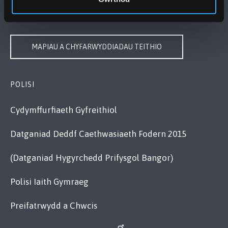
YMWELD Â’R BRIFYSGOL
MAPIAU A CHYFARWYDDIADAU TEITHIO
POLISI
Cydymffurfiaeth Gyfreithiol
Datganiad Deddf Caethwasiaeth Fodern 2015
(Datganiad Hygyrchedd Prifysgol Bangor)
Polisi Iaith Gymraeg
Preifatrwydd a Chwcis