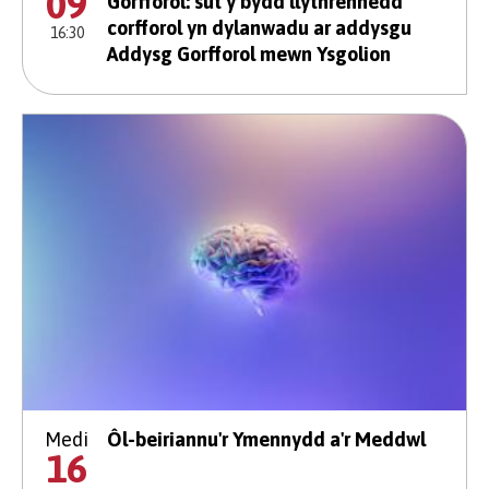
09
Gorfforol: sut y bydd llythrennedd
corfforol yn dylanwadu ar addysgu
16:30
Addysg Gorfforol mewn Ysgolion
Medi
Ôl-beiriannu'r Ymennydd a'r Meddwl
16