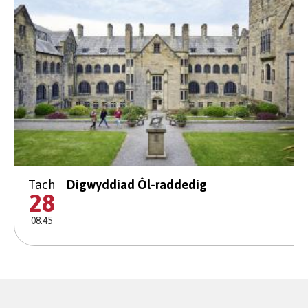
Tach
Digwyddiad Ôl-raddedig
28
08:45