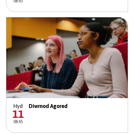
08:45
Hyd
Diwrnod Agored
11
08:45