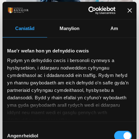
Trawsgrifiad fideo: Ymchwil ym
Caniatâd
Manylion
Am
Mhrifysgol Bangor
Mae'r wefan hon yn defnyddio cwcis
Rydym yn defnyddio cwcis i bersonoli cynnwys a
Ein Hymchwil Ar Waith
hysbysebion, i ddarparu nodweddion cyfryngau
cymdeithasol ac i ddadansoddi ein traffig. Rydym hefyd
Ein Hymchwil
yn rhannu gwybodaeth am eich defnydd o’n safle gyda’n
partneriaid cyfryngau cymdeithasol, hysbysebu a
Mae ein hymchwil arloesol yn atgyfnerthu ein
dadansoddi. Bydd y rhain efallai yn cyfuno’r wybodaeth
cwricwlwm sy'n newid yn barhaus ac yn helpu i
yma gyda gwybodaeth arall rydych wedi ei ddarparu
wella ein cyd-ddealltwriaeth o'r byd o'n cwmpas.
iddynt neu maent wedi ei gasglu gennych wrth
ddefnyddio eu gwasanaethau.
DARGANFOD MWY
Dewis
Angenrheidiol
Caniatâd