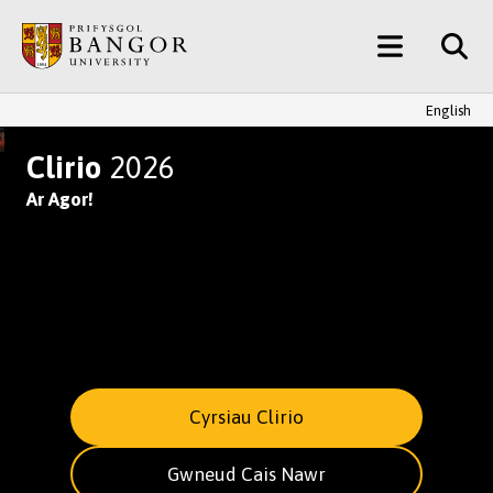
Neidio
Main
i’r
Prif
Menu
Gynnwys
English
YMUNWCH AG UN O BRIFYSGOL
Clirio
2026
Ar Agor!
Cyrsiau Clirio
Gwneud Cais Nawr