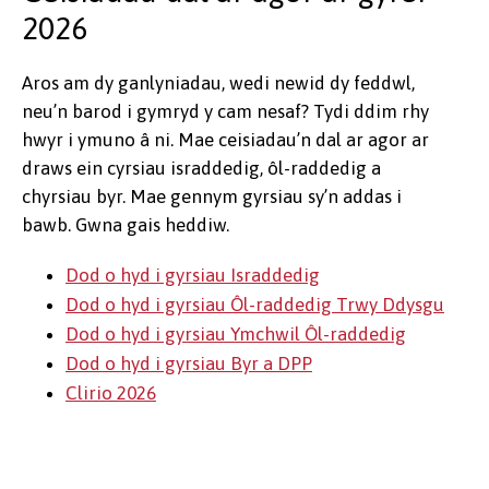
2026
Aros am dy ganlyniadau, wedi newid dy feddwl,
neu’n barod i gymryd y cam nesaf? Tydi ddim rhy
hwyr i ymuno â ni. Mae ceisiadau’n dal ar agor ar
draws ein cyrsiau israddedig, ôl-raddedig a
chyrsiau byr. Mae gennym gyrsiau sy’n addas i
bawb. Gwna gais heddiw.
Dod o hyd i gyrsiau Israddedig
Dod o hyd i gyrsiau Ôl-raddedig Trwy Ddysgu
Dod o hyd i gyrsiau Ymchwil Ôl-raddedig
Dod o hyd i gyrsiau Byr a DPP
Clirio 2026