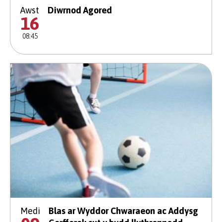
Awst
Diwrnod Agored
16
08:45
Medi
Blas ar Wyddor Chwaraeon ac Addysg