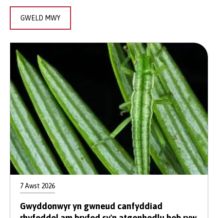
GWELD MWY
7 Awst 2026
Gwyddonwyr yn gwneud canfyddiad
rhyfeddol am bryfed sy'n atgenhedlu heb ryw