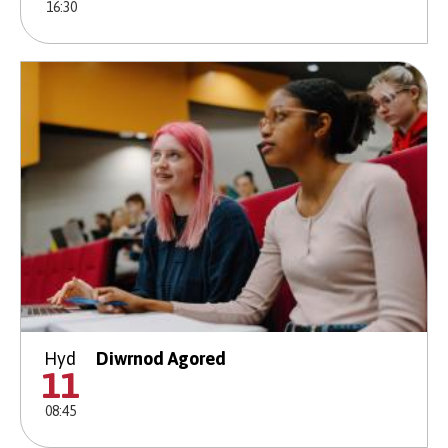
16:30
Hyd
Diwrnod Agored
11
08:45