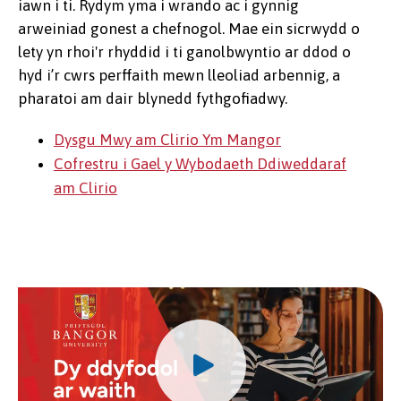
iawn i ti. Rydym yma i wrando ac i gynnig
arweiniad gonest a chefnogol. Mae ein sicrwydd o
lety yn rhoi'r rhyddid i ti ganolbwyntio ar ddod o
hyd i’r cwrs perffaith mewn lleoliad arbennig, a
pharatoi am dair blynedd fythgofiadwy.
Dysgu Mwy am Clirio Ym Mangor
Cofrestru i Gael y Wybodaeth Ddiweddaraf
am Clirio