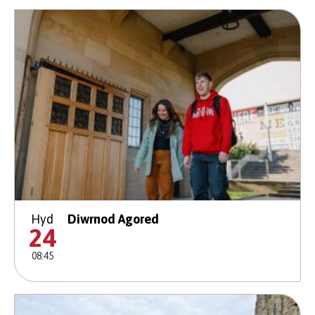
Hyd
Diwrnod Agored
24
08:45