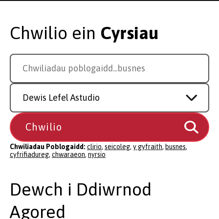
Chwilio ein
Cyrsiau
Search
Chwiliadau poblogaidd...
cyfri
for
a
Study
course
Level
Chwiliadau Poblogaidd:
clirio
,
seicoleg
,
y gyfraith
,
busnes
,
cyfrifiadureg
,
chwaraeon
,
nyrsio
Dewch i Ddiwrnod
Agored