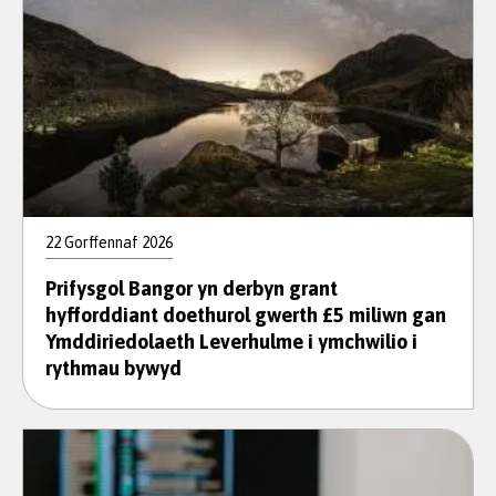
22 Gorffennaf 2026
Prifysgol Bangor yn derbyn grant
hyfforddiant doethurol gwerth £5 miliwn gan
Ymddiriedolaeth Leverhulme i ymchwilio i
rythmau bywyd