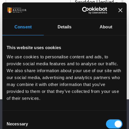
Swyddog Lleoliad –
Cynadleddau Prifysgol
Sarah Cropper
Bangor a'r Ganolfan
Rheolaeth
Consent
Details
About
Gweinyddwr Lleoliad –
Cynadleddau Prifysgol
This website uses cookies
Roisin Begley
Bangor a'r Ganolfan
We use cookies to personalise content and ads, to
Rheolaeth
provide social media features and to analyse our traffic.
We also share information about your use of our site with
our social media, advertising and analytics partners who
may combine it with other information that you’ve
provided to them or that they’ve collected from your use
of their services.
Consent
Necessary
Selection