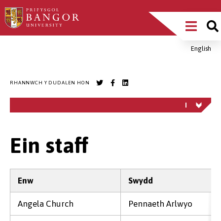
Sgipiwch
Main
i’r
prif
Menu
gynnwys
English
Breadcrumb
RHANNWCH Y DUDALEN HON
Ein staff
Enw
Swydd
Angela Church
Pennaeth Arlwyo