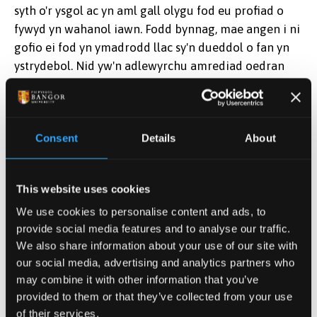
syth o'r ysgol ac yn aml gall olygu fod eu profiad o
fywyd yn wahanol iawn. Fodd bynnag, mae angen i ni
gofio ei fod yn ymadrodd llac sy'n dueddol o fan yn
ystrydebol. Nid yw'n adlewyrchu amrediad oedran
myfyrwyr hŷn na pha mor amrywiol ac unigryw
ydynt. Nid yw'n cydnabod ychwaith bod sawl agwedd
o broffil 'myfyriwr hŷn' yn berthnasol hefyd i nifer o'n
Consent
Details
About
myfyrwyr iau.
Ym Mangor rydym wedi ymrwymo i ddatblygu
This website uses cookies
cymuned gynhwysol ac o'r herwydd rydym yn ceisio
ennyn diddordeb myfyrwyr yn y profiad o fod yn
We use cookies to personalise content and ads, to
fyfyriwr a hynny mewn modd mor eang â phosibl ac
provide social media features and to analyse our traffic.
mewn ffordd sy'n addas iddyn nhw. Fodd bynnag,
We also share information about your use of our site with
our social media, advertising and analytics partners who
trwy ddilyn y cysylltiadau ar y dudalen hon fe welwch
may combine it with other information that you’ve
wybodaeth ar gyfer y rhai hynny ohonoch sy'n
provided to them or that they’ve collected from your use
ystyried eich hunain yn 'fyfyriwr hŷn'.
of their services.