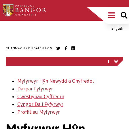
Sgipiwch
Main
i’r
prif
Menu
gynnwys
English
Breadcrumb
RHANNWCH Y DUDALEN HON
Myfyrwyr Hŷn Newydd a Chyfredol
Darpar Fyfyrwyr
Cwestiynau Cyffredin
Cyngor Da i Fyfyrwyr
Proffiliau Myfyrwyr
Myfyrwyr Hŷn