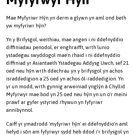
Mae Myfyriwr Hŷn yn derm a glywn yn aml ond beth
yw myfyriwr hŷn?
Yn y Brifysgol, weithiau, mae angen i ni ddefnyddio
diffiniadau penodol, er enghraifft, wrth lunio
ystadegau swyddogol mae'n rhaid i ni ddefnyddio
diffiniad yr Asiantaeth Ystadegau Addysg Uwch, sef 21
oed neu hŷn wrth ddechrau yn y brifysgol yn achos
israddedigion a 25 oed yn achos ôl-raddedigion. Yn
yr un modd, wrth gynnig arweiniad ynglŷn â Chyllid
Myfyrwyr mae bod yn 25 oed neu hŷn yn un o'r meini
prawf ar gyfer ystyried rhywun yn fyfyriwr
annibynnol.
Caiff yr ymadrodd 'myfyriwr hŷn' ei ddefnyddio'n aml
hefyd i sôn am fyfyrwyr sydd heb ddod i'r brifysgol yn