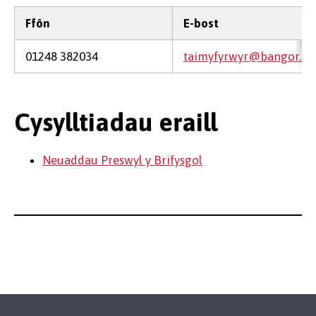
Ffôn
E-bost
01248 382034
taimyfyrwyr@bangor.ac
Cysylltiadau eraill
Neuaddau Preswyl y Brifysgol