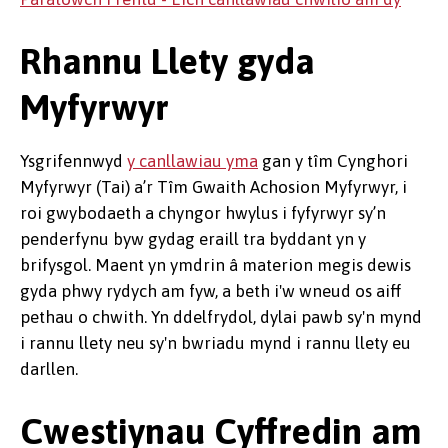
Rhannu Llety gyda
Myfyrwyr
Ysgrifennwyd
y canllawiau yma
gan y tîm Cynghori
Myfyrwyr (Tai) a’r Tîm Gwaith Achosion Myfyrwyr, i
roi gwybodaeth a chyngor hwylus i fyfyrwyr sy’n
penderfynu byw gydag eraill tra byddant yn y
brifysgol. Maent yn ymdrin â materion megis dewis
gyda phwy rydych am fyw, a beth i'w wneud os aiff
pethau o chwith. Yn ddelfrydol, dylai pawb sy'n mynd
i rannu llety neu sy'n bwriadu mynd i rannu llety eu
darllen.
Cwestiynau Cyffredin am