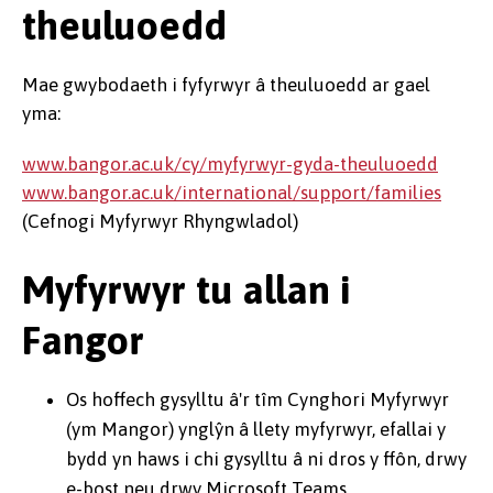
theuluoedd
Mae gwybodaeth i fyfyrwyr â theuluoedd ar gael
yma:
www.bangor.ac.uk/cy/myfyrwyr-gyda-theuluoedd
www.bangor.ac.uk/international/support/families
(Cefnogi Myfyrwyr Rhyngwladol)
Myfyrwyr tu allan i
Fangor
Os hoffech gysylltu â'r tîm Cynghori Myfyrwyr
(ym Mangor) ynglŷn â llety myfyrwyr, efallai y
bydd yn haws i chi gysylltu â ni dros y ffôn, drwy
e-bost neu drwy Microsoft Teams.