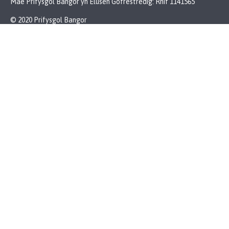
Mae Prifysgol Bangor yn Elusen Gofrestredig: Rhif 1141565
© 2020 Prifysgol Bangor