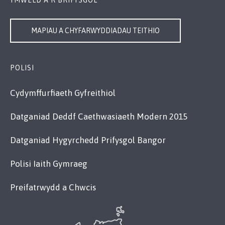
YMWELD Â’R BRIFYSGOL
MAPIAU A CHYFARWYDDIADAU TEITHIO
POLISI
Cydymffurfiaeth Gyfreithiol
Datganiad Deddf Caethwasiaeth Modern 2015
Datganiad Hygyrchedd Prifysgol Bangor
Polisi Iaith Gymraeg
Preifatrwydd a Chwcis