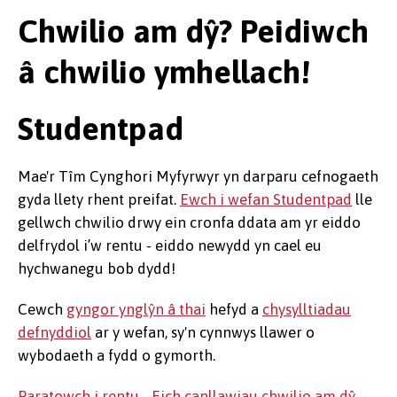
Chwilio am dŷ? Peidiwch
â chwilio ymhellach!
Studentpad
Mae'r Tîm Cynghori Myfyrwyr yn darparu cefnogaeth
gyda llety rhent preifat.
Ewch i wefan Studentpad
lle
gellwch chwilio drwy ein cronfa ddata am yr eiddo
delfrydol i’w rentu - eiddo newydd yn cael eu
hychwanegu bob dydd!
Cewch
gyngor ynglŷn â thai
hefyd a
chysylltiadau
defnyddiol
ar y wefan, sy'n cynnwys llawer o
wybodaeth a fydd o gymorth.
Paratowch i rentu - Eich canllawiau chwilio am dŷ