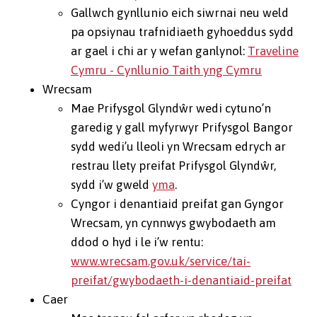
Gallwch gynllunio eich siwrnai neu weld
pa opsiynau trafnidiaeth gyhoeddus sydd
ar gael i chi ar y wefan ganlynol:
Traveline
Cymru - Cynllunio Taith yng Cymru
Wrecsam
Mae Prifysgol Glyndŵr wedi cytuno’n
garedig y gall myfyrwyr Prifysgol Bangor
sydd wedi’u lleoli yn Wrecsam edrych ar
restrau llety preifat Prifysgol Glyndŵr,
sydd i’w gweld
yma
.
Cyngor i denantiaid preifat gan Gyngor
Wrecsam, yn cynnwys gwybodaeth am
ddod o hyd i le i’w rentu:
www.wrecsam.gov.uk/service/tai-
preifat/gwybodaeth-i-denantiaid-preifat
Caer