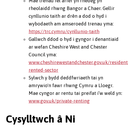
Mae trenau fel arfer yn rhedeg yn
rheolaidd rhwng Bangor a Chaer. Gellir
cynllunio taith ar drên a dod o hyd i
wybodaeth am amseroedd trenau yma:
https://trc.cymru/cynllunio-taith
Gallwch ddod o hyd i gyngor i denantiaid
ar wefan Cheshire West and Chester
Council yma:
www.cheshirewestandchester.gov.uk/resident
rented-sector
Sylwch y bydd deddfwriaeth tai yn
amrywio'n fawr rhwng Cymru a Lloegr.
Mae cyngor ar rentu tai preifat i’w weld yn:
www.gov.uk/private-renting
Cysylltwch â Ni