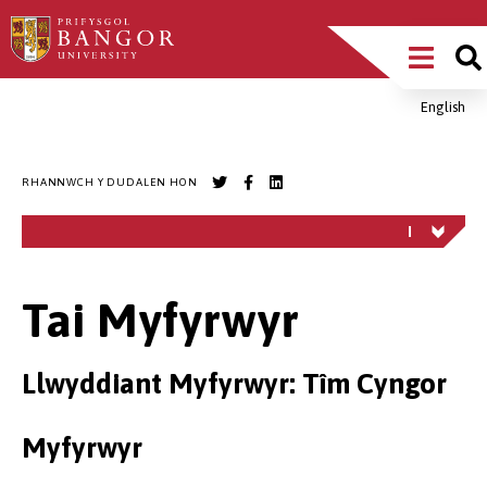
Sgipiwch
Main
i’r
prif
Menu
gynnwys
English
Breadcrumb
RHANNWCH Y DUDALEN HON
Tai Myfyrwyr
Llwyddiant Myfyrwyr: Tîm Cyngor
Myfyrwyr