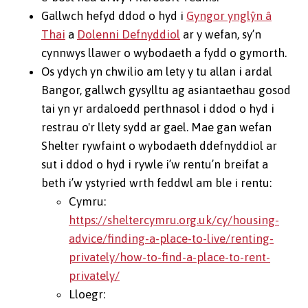
Gallwch hefyd ddod o hyd i
Gyngor ynglŷn â
Thai
a
Dolenni Defnyddiol
ar y wefan, sy’n
cynnwys llawer o wybodaeth a fydd o gymorth.
Os ydych yn chwilio am lety y tu allan i ardal
Bangor, gallwch gysylltu ag asiantaethau gosod
tai yn yr ardaloedd perthnasol i ddod o hyd i
restrau o'r llety sydd ar gael. Mae gan wefan
Shelter rywfaint o wybodaeth ddefnyddiol ar
sut i ddod o hyd i rywle i’w rentu’n breifat a
beth i’w ystyried wrth feddwl am ble i rentu:
Cymru:
https://sheltercymru.org.uk/cy/housing-
advice/finding-a-place-to-live/renting-
privately/how-to-find-a-place-to-rent-
privately/
Lloegr: