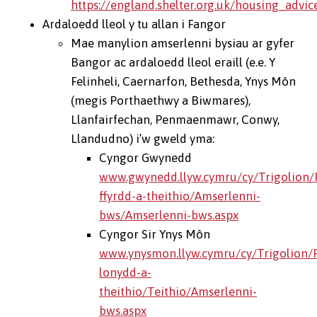
https://england.shelter.org.uk/housing_adv
Ardaloedd lleol y tu allan i Fangor
Mae manylion amserlenni bysiau ar gyfer
Bangor ac ardaloedd lleol eraill (e.e. Y
Felinheli, Caernarfon, Bethesda, Ynys Môn
(megis Porthaethwy a Biwmares),
Llanfairfechan, Penmaenmawr, Conwy,
Llandudno) i’w gweld yma:
Cyngor Gwynedd
www.gwynedd.llyw.cymru/cy/Trigolion/
ffyrdd-a-theithio/Amserlenni-
bws/Amserlenni-bws.aspx
Cyngor Sir Ynys Môn
www.ynysmon.llyw.cymru/cy/Trigolion/P
lonydd-a-
theithio/Teithio/Amserlenni-
bws.aspx