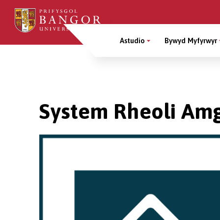
Sgipiwch
i’r
Main
prif
Astudio
Bywyd Myfyrwyr
gynnwys
Menu
Breadcrumb
System Rheoli Am