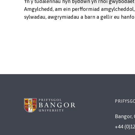
Yn y tudalennau hyn byddwn yn rhoi gwybodaeth, 
Amgylchedd, am ein perfformiad amgylcheddol,
sylwadau, awgrymiadau a barn a gellir eu hanfo
PRIFYSG
Bangor, 
+44 (0)1