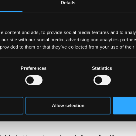
Details
 hygrededd amgylcheddol trwy weithredu System Rheoli
ol Bangor yn eithriad. Mae gan y Brifysgol
achrediadau
 datblygu ein hymagwedd at:
e content and ads, to provide social media features and to analy
 our site with our social media, advertising and analytics partn
 provided to them or that they’ve collected from your use of their
ol
Preferences
Statistics
eoli Amgylcheddol
ar y tudalen yma.
25
|
2023/24
|
2022/23
|
2021/22
|
2020/21
|
2019/20
|
2018/
|
2013/14
* |
2012/13
* |
2011/12
* |
2010/11
*
Allow selection
1.04% wedi’u nodi yn ffigurau carbon cyn 2018/19 o ganlynia
id yw’r addasiadau hyn wedi’u cymhwyso i’r adroddiadau