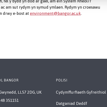
fel y bydd yn dod ar gael, am ein System Rheoli'r
 ac am sut rydym yn symud ymlaen. Rydym yn croesawu
n drwy e-bost at
environment@bangor.ac.uk
.
OL BANGOR
POLISI
Gwynedd, LL57 2DG, UK
Cydymffurfiaeth Gyfreithiol
248 351151
Datganiad Deddf