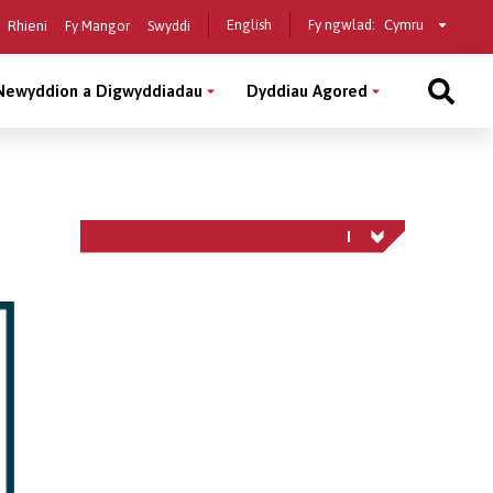
Select
English
Fy ngwlad:
Rhieni
Fy Mangor
Swyddi
a
country
Newyddion a Digwyddiadau
Dyddiau Agored