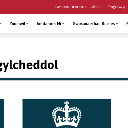
Alumni
Ymgeiswyr
GWYBODAETH AR GYFER:
Ymchwil
Amdanom Ni
Gwasanaethau Busnes
gylcheddol