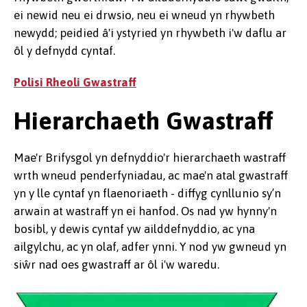
ei newid neu ei drwsio, neu ei wneud yn rhywbeth
newydd; peidied â'i ystyried yn rhywbeth i'w daflu ar
ôl y defnydd cyntaf.
Polisi Rheoli Gwastraff
Hierarchaeth Gwastraff
Mae'r Brifysgol yn defnyddio'r hierarchaeth wastraff
wrth wneud penderfyniadau, ac mae'n atal gwastraff
yn y lle cyntaf yn flaenoriaeth - diffyg cynllunio sy’n
arwain at wastraff yn ei hanfod. Os nad yw hynny'n
bosibl, y dewis cyntaf yw ailddefnyddio, ac yna
ailgylchu, ac yn olaf, adfer ynni. Y nod yw gwneud yn
siŵr nad oes gwastraff ar ôl i'w waredu.