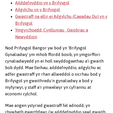
Ailddefnyddio yn y Brifysgol
Ailgylchu yn y Brifysgol
Gwastraff na ellir ei Ailgylchu (Caeadau Du) yn y
Brifysgol
Ymgyrchoedd, Cynlluniau , Gwobrau a
Newyddion
Nod Prifysgol Bangor yw bod yn 'Brifysgol
Gynaliadwy' ym mhob ffordd bosib, yn ymgorffori
cynaliadwyedd yn ei holl swyddogaethau a'i gwaith
bob dydd. Mae lleihau, ailddefnyddio, ailgylchu ac
adfer gwastraff yn rhan allweddol o sicrhau bod y
Brifysgol yn gweithredu'n gynaliadwy a bod y
myfyrwyr, y staff a'r ymwelwyr yn cyfrannu at
economi cylchol.
Mae angen ystyried gwastraff fel adnodd, yn
rhywbeth gwerthfawr i'w ailddefnyddio sawl gwaith,