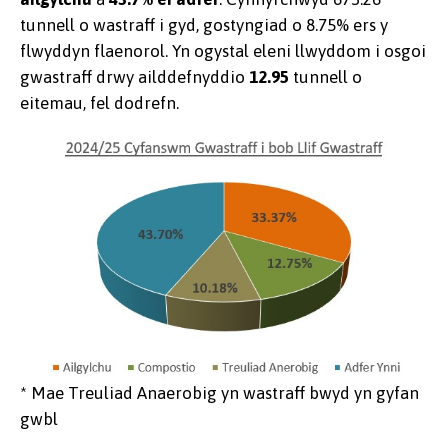
tunnell o wastraff i gyd, gostyngiad o 8.75% ers y
flwyddyn flaenorol. Yn ogystal eleni llwyddom i osgoi
gwastraff drwy ailddefnyddio
12.95
tunnell o
eitemau, fel dodrefn.
* Mae Treuliad Anaerobig yn wastraff bwyd yn gyfan
gwbl