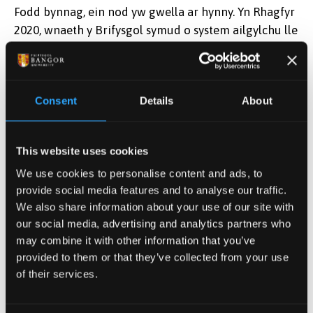
Fodd bynnag, ein nod yw gwella ar hynny. Yn Rhagfyr
2020, wnaeth y Brifysgol symud o system ailgylchu lle
mae popeth yn gymysg i system ailgylchu lle mae
defnyddiau yn cael eu gwahanu’n rhannol. Y rheswm
dros hyn yw i wella cyfraddau ailgylchu ac i sicrhau
Consent
Details
About
bod yr ailgylchu a gasglwyd yn lanach ac o ansawdd
uwch. Wnaeth ein hardaloedd swyddfa, labordy ac
addysgu newid ar ddiwedd 2020, gyda Neuaddau
This website uses cookies
Preswyl yn dilyn fuan wedyn a Wrecsam yn 2021.
We use cookies to personalise content and ads, to
Amcanion a Thargedau
provide social media features and to analyse our traffic.
We also share information about your use of our site with
our social media, advertising and analytics partners who
Y nod yw dargyfeirio 100% o'n gwastraff o safle
may combine it with other information that you’ve
tirlenwi ac ailddefnyddio/ailgylchu 70% o'n gwastraff
provided to them or that they’ve collected from your use
erbyn mis Gorffennaf 2026, fel y nodir yn strategaeth
of their services.
wastraff gyffredinol Cymru -
Tuag at Ddyfodol
Diwastraff
.