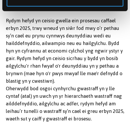
biniau ailgylchu ‘wrth fynd’.
Rydym hefyd yn ceisio gwella ein prosesau caffael
erbyn 2025, trwy wneud yn siŵr fod mwy o’r pethau
sy’n cael eu prynu cynnwys deunyddiau wedi eu
hailddefnyddio, ailwampio neu eu hailgylchu. Bydd
hyn yn cyfrannu at economi cylchol yng ngwir ystyr y
gair. Rydym hefyd yn ceisio sicrhau y bydd yn bosib
ailgylchu'r rhan fwyaf o'r deunyddiau yn y pethau a
brynwn (mae hyn o'r pwys mwyaf lle mae'r defnydd o
blastig yn y cwestiwn).
Oherwydd bod osgoi cynhyrchu gwastraff yn y lle
cyntaf (atal) yn uwch yn yr hierarchaeth wastraff nag
ailddefnyddio, ailgylchu ac adfer, rydym hefyd am
leihau’r tunelli o wastraff sy’n cael ei greu erbyn 2025,
waeth sut y caiff y gwastraff ei brosesu.